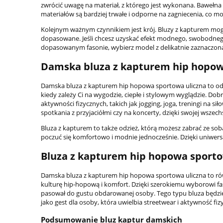
zwrócić uwagę na materiał, z którego jest wykonana. Bawełna 
materiałów są bardziej trwałe i odporne na zagniecenia, co m
Kolejnym ważnym czynnikiem jest krój. Bluzy z kapturem mog
dopasowane. Jeśli chcesz uzyskać efekt modnego, swobodnego l
dopasowanym fasonie, wybierz model z delikatnie zaznaczoną 
Damska bluza z kapturem hip hopowa
Damska bluza z kapturem hip hopowa sportowa uliczna to odzi
kiedy zależy Ci na wygodzie, ciepłe i stylowym wyglądzie. Do
aktywności fizycznych, takich jak jogging, joga, treningi na 
spotkania z przyjaciółmi czy na koncerty, dzięki swojej wszech
Bluza z kapturem to także odzież, którą możesz zabrać ze sob
poczuć się komfortowo i modnie jednocześnie. Dzięki uniwersa
Bluza z kapturem hip hopowa sportow
Damska bluza z kapturem hip hopowa sportowa uliczna to równ
kulturę hip-hopową i komfort. Dzięki szerokiemu wyborowi 
pasował do gustu obdarowanej osoby. Tego typu bluza będzie
jako gest dla osoby, która uwielbia streetwear i aktywność fiz
Podsumowanie bluz kaptur damskich