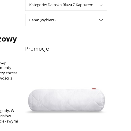
Kategorie: Damska Bluza Z Kapturem
Cena: (wybierz)
czowy
Promocje
ączy
lementy
czy chcesz
ości, z
ogody. W
riałów
 ciekawymi