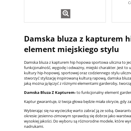
C
Damska bluza z kapturem hi
element miejskiego stylu
Damska bluza z kapturem hip hopowa sportowa uliczna to jed
funkcjonalność, wygodę i odważny, miejski charakter. Jest to
kultury hip-hopowej, sportowej oraz codziennego stylu uliczne
stworzyć stylizację inspirowaną kulturą rapową, damska bluz
jaką można ją łączyć z różnymi elementami garderoby, tworz
Damska Bluza Z Kapturem-
to funkcjonalny element garder
Kaptur gwarantuje, iż twoja głowa będzie miała okrycie, gdy 
Wybierając się na wycieczkę warto zabrać ją ze sobą. Gwarant
okresie: jesienno-zimowym sprawdzą się dobrze jako warstwa 
wysokiej jakości. Do wyboru są różnorodne modele, które wy
nadrukami.