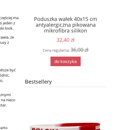
częściej ma
rfina
Poduszka wałek 40x15 cm
ARM-20
o jeden z
ska
antyalergiczna pikowana
DBX BU
ki look.
mikrofibra silikon
awia, że
32,40 zł
luzy z
0 zł
36,00 zł
Cena regularna:
Cena
do koszyka
 Może być
ódnic,
o,
Bestsellery
cznymi
i na nieco
ter.
warto