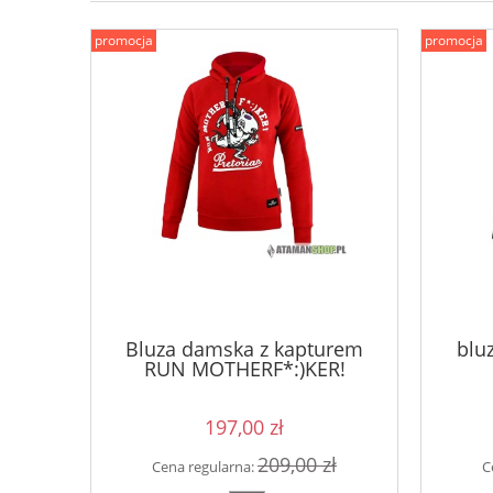
promocja
promocja
Bluza damska z kapturem
blu
RUN MOTHERF*:)KER!
197,00 zł
209,00 zł
Cena regularna:
C