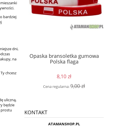
 mieszanki
tywności.
o bardziej
j
iejsze dni,
ęść Boże
Kosz
odczas
Opaska bransoletka gumowa
 GAŚNICA
kon
zakupy, na
Polska flaga
 Ty chcesz
8,10 zł
0 zł
Cen
9,00 zł
Cena regularna:
ę uliczną,
ry będzie
 prostu
KONTAKT
ATAMANSHOP.PL