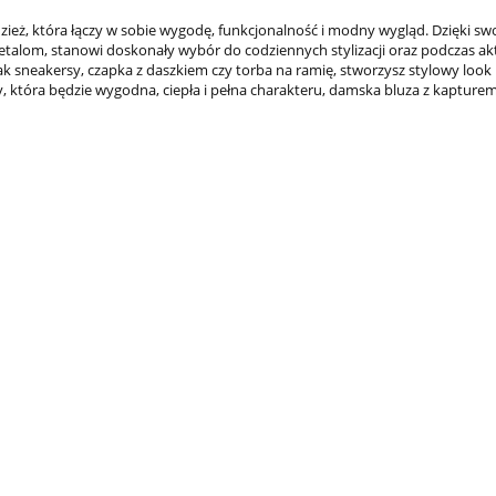
ież, która łączy w sobie wygodę, funkcjonalność i modny wygląd. Dzięki s
alom, stanowi doskonały wybór do codziennych stylizacji oraz podczas a
k sneakersy, czapka z daszkiem czy torba na ramię, stworzysz stylowy look
ży, która będzie wygodna, ciepła i pełna charakteru, damska bluza z kapture