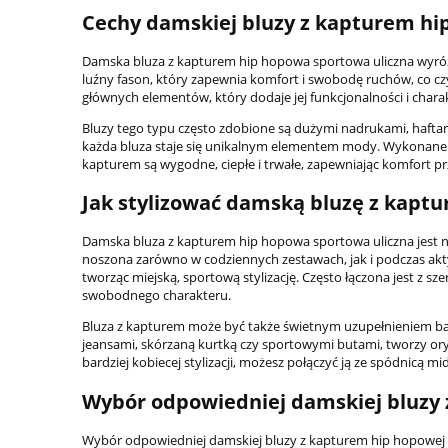
Cechy damskiej bluzy z kapturem hip
Damska bluza z kapturem hip hopowa sportowa uliczna wyróż
luźny fason, który zapewnia komfort i swobodę ruchów, co czyn
głównych elementów, który dodaje jej funkcjonalności i chara
Bluzy tego typu często zdobione są dużymi nadrukami, haftami
każda bluza staje się unikalnym elementem mody. Wykonane z m
kapturem są wygodne, ciepłe i trwałe, zapewniając komfort prz
Jak stylizować damską bluzę z kapt
Damska bluza z kapturem hip hopowa sportowa uliczna jest n
noszona zarówno w codziennych zestawach, jak i podczas akty
tworząc miejską, sportową stylizację. Często łączona jest z sze
swobodnego charakteru.
Bluza z kapturem może być także świetnym uzupełnieniem bar
jeansami, skórzaną kurtką czy sportowymi butami, tworzy orygina
bardziej kobiecej stylizacji, możesz połączyć ją ze spódnicą m
Wybór odpowiedniej damskiej bluzy 
Wybór odpowiedniej damskiej bluzy z kapturem hip hopowej sp