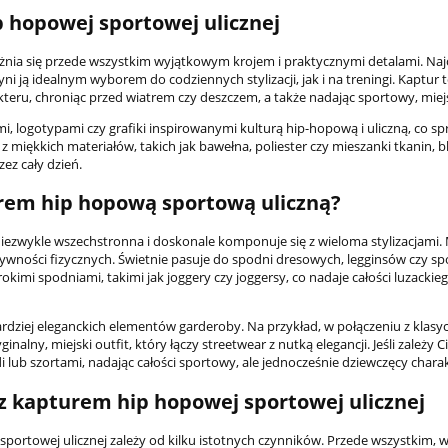
 hopowej sportowej ulicznej
nia się przede wszystkim wyjątkowym krojem i praktycznymi detalami. Naj
Kurtka Bluza Endo
i ją idealnym wyborem do codziennych stylizacji, jak i na treningi. Kaptur t
Stoprocent dam
kteru, chroniąc przed wiatrem czy deszczem, a także nadając sportowy, miejs
, logotypami czy grafiki inspirowanymi kulturą hip-hopową i uliczną, co spr
232,40 zł
iękkich materiałów, takich jak bawełna, poliester czy mieszanki tkanin, b
ez cały dzień.
244,4
Cena regularna:
urem hip hopową sportową uliczną?
do koszyka
iezwykle wszechstronna i doskonale komponuje się z wieloma stylizacjami.
wności fizycznych. Świetnie pasuje do spodni dresowych, legginsów czy sp
rokimi spodniami, takimi jak joggery czy joggersy, co nadaje całości luzackieg
dziej eleganckich elementów garderoby. Na przykład, w połączeniu z klasy
lny, miejski outfit, który łączy streetwear z nutką elegancji. Jeśli zależy C
idi lub szortami, nadając całości sportowy, ale jednocześnie dziewczęcy charak
z kapturem hip hopowej sportowej ulicznej
ortowej ulicznej zależy od kilku istotnych czynników. Przede wszystkim, 