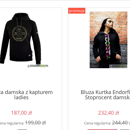
promocja
za damska z kapturem
Bluza Kurtka Endorf
ladies
Stoprocent damsk
187,00 zł
232,40 zł
199,00 zł
244,40 
ena regularna:
Cena regularna: