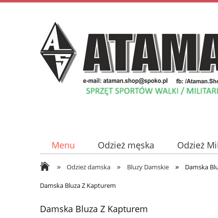
Menu
Odzież męska
Odzież Mi
»
»
»
Odzież damska
Płyty z Muzyką
Odzież damska
Bluzy Damskie
Damska Blu
Damska Bluza Z Kapturem
Damska Bluza Z Kapturem