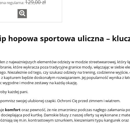
129,00 zł
ena regularna:
p hopowa sportowa uliczna – klu
en z najważniejszych elementów odzieży w modzie streetwearowej, który ł
 ubranie, które wykracza poza tradycyjne granice mody, włączając w siebie e
go. Niezależnie od tego, czy szukasz odzieży na trening, codzienne wyjście, 
a z kapturem będzie doskonałym rozwiązaniem. Jej popularność wynika z łatw
ąc wygodne i modne zestawy na każdą okazję.
oby każdej pani.
zapomnisz swojej ulubionej czapki. Ochroni Cię przed zimnem i wiatrem.
uje
komfort
oraz pewność, że nie zmarzniesz podczas nagłego załamania p
docieplająca pod kurtkę. Damskie bluzy z naszej oferty są wykonane z mate
różniają się m.in. kontrastowym sznurkiem, kieszeniami typu kangurek oraz