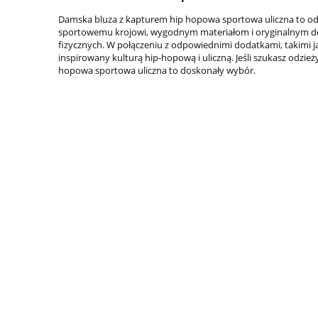
Damska bluza z kapturem hip hopowa sportowa uliczna to odz
sportowemu krojowi, wygodnym materiałom i oryginalnym det
fizycznych. W połączeniu z odpowiednimi dodatkami, takimi ja
inspirowany kulturą hip-hopową i uliczną. Jeśli szukasz odzie
hopowa sportowa uliczna to doskonały wybór.