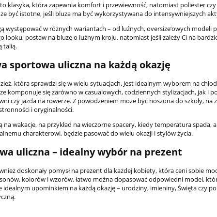
to klasyka, która zapewnia komfort i przewiewność, natomiast poliester czy
oże być istotne, jeśli bluza ma być wykorzystywana do intensywniejszych ak
ą występować w różnych wariantach – od luźnych, oversize’owych modeli p
ooku, postaw na bluzę o luźnym kroju, natomiast jeśli zależy Ci na bardzie
talią.
 sportowa uliczna na każdą okazję
eż, która sprawdzi się w wielu sytuacjach. Jest idealnym wyborem na chłodn
Koszulka BRAUN Szcz
brze komponuje się zarówno w casualowych, codziennych stylizacjach, jak i p
ratuj się kto może!
siłowni czy jazda na rowerze. Z powodzeniem może być noszona do szkoły, na 
stronności i oryginalności.
83,66 zł
ą na wakacje, na przykład na wieczorne spacery, kiedy temperatura spada, a
lnemu charakterowi, będzie pasować do wielu okazji i stylów życia.
89,0
Cena regularna:
a uliczna – idealny wybór na prezent
do koszyka
ież doskonały pomysł na prezent dla każdej kobiety, która ceni sobie mod
fasonów, kolorów i wzorów, łatwo można dopasować odpowiedni model, któ
 idealnym upominkiem na każdą okazję – urodziny, imieniny, Święta czy po
yczną.