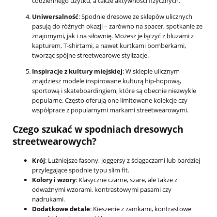
codziennego użytku, a także aktywności fizycznych.
Uniwersalność
: Spodnie dresowe ze sklepów ulicznych
pasują do różnych okazji – zarówno na spacer, spotkanie ze
znajomymi, jak i na siłownię. Możesz je łączyć z bluzami z
kapturem, T-shirtami, a nawet kurtkami bomberkami,
tworząc spójne streetwearowe stylizacje.
Inspiracje z kultury miejskiej
: W sklepie ulicznym
znajdziesz modele inspirowane kulturą hip-hopową,
sportową i skateboardingiem, które są obecnie niezwykle
popularne. Często oferują one limitowane kolekcje czy
współprace z popularnymi markami streetwearowymi.
Czego szukać w spodniach dresowych
streetwearowych?
Krój
: Luźniejsze fasony, joggersy z ściągaczami lub bardziej
przylegające spodnie typu slim fit.
Kolory i wzory
: Klasyczne czarne, szare, ale także z
odważnymi wzorami, kontrastowymi pasami czy
nadrukami.
Dodatkowe detale
: Kieszenie z zamkami, kontrastowe