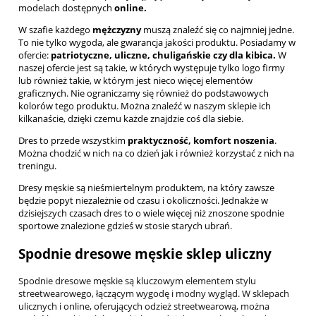
modelach dostępnych
online.
W szafie każdego
mężczyzny
muszą znaleźć się co najmniej jedne.
To nie tylko wygoda, ale gwarancja jakości produktu. Posiadamy w
ofercie:
patriotyczne, uliczne, chuligańskie czy dla kibica.
W
naszej ofercie jest są takie, w których występuje tylko logo firmy
lub również takie, w którym jest nieco więcej elementów
graficznych. Nie ograniczamy się również do podstawowych
kolorów tego produktu. Można znaleźć w naszym sklepie ich
kilkanaście, dzięki czemu każde znajdzie coś dla siebie.
Dres to przede wszystkim
praktyczność, komfort noszenia
.
Można chodzić w nich na co dzień jak i również korzystać z nich na
treningu.
Dresy męskie są nieśmiertelnym produktem, na który zawsze
będzie popyt niezależnie od czasu i okoliczności. Jednakże w
dzisiejszych czasach dres to o wiele więcej niż znoszone spodnie
sportowe znalezione gdzieś w stosie starych ubrań.
Spodnie dresowe męskie sklep uliczny
Spodnie dresowe męskie są kluczowym elementem stylu
streetwearowego, łączącym wygodę i modny wygląd. W sklepach
ulicznych i online, oferujących odzież streetwearową, można