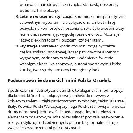
w barwach narodowych czy czapka, stanowią doskonały
wybór na takie okazje.
Letnie i wiosenne stylizacje:
Spódniczki mini patriotyczne
są świetnym wyborem na cieplejsze dni. Ich krótki krój
pozwala na komfortowe noszenie ich w ciepłe wiosenne czy
letnie dni, zapewniając wygodę i przewiewność. Można je
łączyć z lekkimi topami, bluzkami czy t-shirtami.
Stylizacje sportowe:
Spódniczki mini mogą być także
częścią stylizacji sportowej, łącząc patriotyczne akcenty z
wygodnym, codziennym stylem. Spódniczka świetnie
współgra z koszulką sportową, butami sportowymi i lekką
kurtką, tworząc dynamiczny i energiczny look.
Podsumowanie damskich mini Polska Orzełek:
Spódniczki mini patriotyczne damskie to elegancka i modna opcja
dla kobiet, które chcą połączyć swoją miłość do ojczyzny z
kobiecym stylem. Dzięki patriotycznym symbolom, takim jak Orzeł
Biały, Kotwica Polski Walczącej czy flaga Polski, stanowią one wyraz
dumy narodowej, jednocześnie będąc wygodnym i stylowym
elementem odzieżowym. Ich uniwersalność pozwala na tworzenie
różnych stylizacji, od codziennych, po bardziej formalne okazje,
związane z wydarzeniami patriotycznymi.