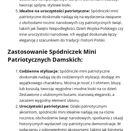
tworząc spójne, stylowe looki.
Idealne na uroczystości patriotyczne:
Spódniczki mini
patriotyczne doskonale nadają się na wydarzenia związane
z obchodami rocznic narodowych czy patriotycznych świąt,
takich jak Święto Niepodległości, Dzień Wojska Polskiego czy
inne uroczystości narodowe. Ich wygląd doskonale łączy
elegancję z szacunkiem do tradycji i historii Polski.
Zastosowanie Spódniczek Mini
Patriotycznych Damskich:
Codzienne stylizacje:
Spódniczki mini patriotyczne
doskonale nadają się do codziennych stylizacji, dodając im
wyjątkowego charakteru. Można je nosić z t-shirtem, bluzą
lub koszulą, tworząc wygodne i modne looki na co dzień.
Zestawione z ulubionymi butami, stanowią elegancki, a
zarazem wygodny element ubioru.
Uroczystości patriotyczne:
Dzięki patriotycznym
akcentom, spódniczki mini idealnie nadają się na różne
rocznice, obchodzenie świąt narodowych, spotkania z okazji
historycznych wydarzeń czy patriotyczne demonstracje. W
połączeniu z odpowiednimi akcesoriami, takimi jak biżuteria