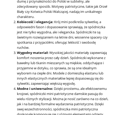
dumę z przynależności do Polski w subtelny, ale
zdecydowany sposób. Motywy patriotyczne, takie jak Orzeł
Biały czy Kotwica Polski Walczącej, nadają im unikalnego
charakteru.
Kobiecość i elegancja:
Krój mini podkreśla sylwetkę, a
odpowiedni fason i dopasowanie sprawiają, że spódniczka
jest nie tylko wygodna, ale i elegancka. Spódniczki te są
świetnym rozwiązaniem na letnie dni, wiosenne spacery czy
spotkania z przyjaciółmi, oferując lekkość i swobodę
ruchów.
Wygodny materiał:
Wysokiej jakości materiały zapewniają
komfort noszenia przez cały dzień. Spódniczki wykonane z
bawełny lub tkanin mieszanych są miękkie, oddychające i
przyjemne w dotyku, co sprawia, że są one idealnym
wyborem na ciepłe dni. Modele z domieszką elastanu lub
innych elastycznych materiałów lepiej dopasowują się do
sylwetki, zapewniając większą wygodę.
Modne i uniwersalne:
Dzięki prostemu, ale efektownemu
krojowi, spódniczki mini patriotyczne damskie pasują do
wielu różnych stylizacji. Można je nosić zarówno na co dzień,
jak i na bardziej formalne wydarzenia patriotyczne. Dzięki
swej wszechstronności, spódniczka mini patriotyczna
doskonale komponuje się z różnymi elementami odzieży,