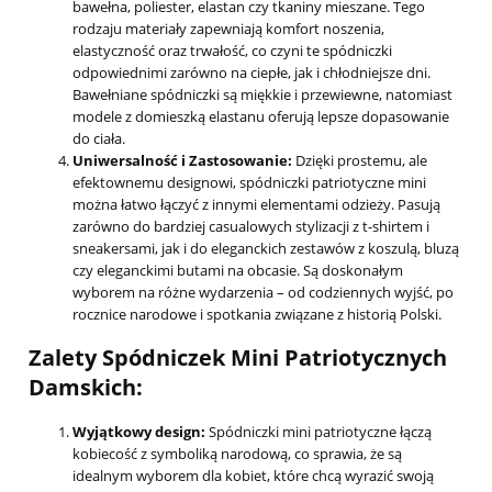
bawełna, poliester, elastan czy tkaniny mieszane. Tego
rodzaju materiały zapewniają komfort noszenia,
elastyczność oraz trwałość, co czyni te spódniczki
odpowiednimi zarówno na ciepłe, jak i chłodniejsze dni.
Bawełniane spódniczki są miękkie i przewiewne, natomiast
modele z domieszką elastanu oferują lepsze dopasowanie
do ciała.
Uniwersalność i Zastosowanie:
Dzięki prostemu, ale
efektownemu designowi, spódniczki patriotyczne mini
można łatwo łączyć z innymi elementami odzieży. Pasują
zarówno do bardziej casualowych stylizacji z t-shirtem i
sneakersami, jak i do eleganckich zestawów z koszulą, bluzą
czy eleganckimi butami na obcasie. Są doskonałym
wyborem na różne wydarzenia – od codziennych wyjść, po
rocznice narodowe i spotkania związane z historią Polski.
Zalety Spódniczek Mini Patriotycznych
Damskich:
Wyjątkowy design:
Spódniczki mini patriotyczne łączą
kobiecość z symboliką narodową, co sprawia, że są
idealnym wyborem dla kobiet, które chcą wyrazić swoją