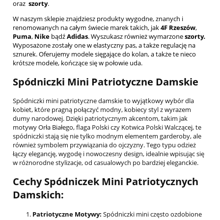
oraz
szorty
.
W naszym sklepie znajdziesz produkty wygodne, znanych i
renomowanych na całym świecie marek takich, jak
4F Rzeszów
,
Puma
,
Nike
bądź
Adidas
. Wyszukasz również wymarzone
szorty
.
Wyposażone zostały one w elastyczny pas, a także regulację na
sznurek. Oferujemy modele sięgające do kolan, a także te nieco
krótsze modele, kończące się w połowie uda.
Spódniczki Mini Patriotyczne Damskie
Spódniczki mini patriotyczne damskie to wyjątkowy wybór dla
kobiet, które pragną połączyć modny, kobiecy styl z wyrazem
dumy narodowej. Dzięki patriotycznym akcentom, takim jak
motywy Orła Białego, flaga Polski czy Kotwica Polski Walczącej, te
spódniczki stają się nie tylko modnym elementem garderoby, ale
również symbolem przywiązania do ojczyzny. Tego typu odzież
łączy elegancję, wygodę i nowoczesny design, idealnie wpisując się
w różnorodne stylizacje, od casualowych po bardziej eleganckie.
Cechy Spódniczek Mini Patriotycznych
Damskich:
Patriotyczne Motywy:
Spódniczki mini często ozdobione