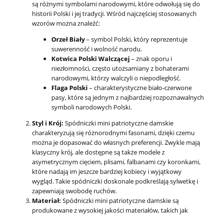
są różnymi symbolami narodowymi, które odwołują się do
historii Polski i jej tradycji. Wśród najczęściej stosowanych
wzorów można znaleźć:
Orzeł Biały
– symbol Polski, który reprezentuje
suwerenność i wolność narodu.
Kotwica Polski Walczącej
– znak oporu i
niezłomności, często utożsamiany z bohaterami
narodowymi, którzy walczyli o niepodległość.
Flaga Polski
– charakterystyczne biało-czerwone
pasy, które są jednym z najbardziej rozpoznawalnych
symboli narodowych Polski.
Styl i Krój:
Spódniczki mini patriotyczne damskie
charakteryzują się różnorodnymi fasonami, dzięki czemu
można je dopasować do własnych preferencji. Zwykle mają
klasyczny krój, ale dostępne są także modele z
asymetrycznym cięciem, plisami, falbanami czy koronkami,
które nadają im jeszcze bardziej kobiecy i wyjątkowy
wygląd. Takie spódniczki doskonale podkreślają sylwetkę i
zapewniają swobodę ruchów.
Materiał:
Spódniczki mini patriotyczne damskie są
produkowane z wysokiej jakości materiałów, takich jak