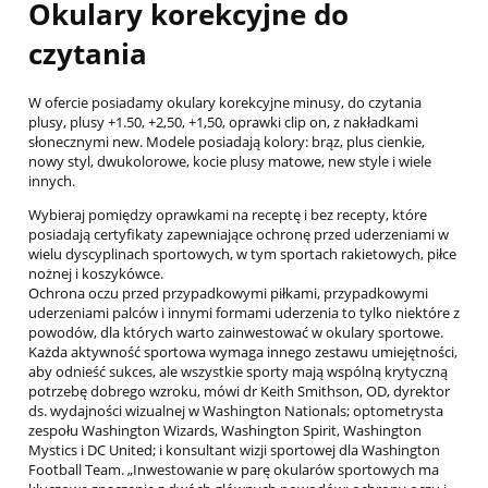
Okulary korekcyjne do
czytania
W ofercie posiadamy okulary korekcyjne minusy, do czytania
plusy, plusy +1.50, +2,50, +1,50, oprawki clip on, z nakładkami
słonecznymi new. Modele posiadają kolory: brąz, plus cienkie,
nowy styl, dwukolorowe, kocie plusy matowe, new style i wiele
innych.
Wybieraj pomiędzy oprawkami na receptę i bez recepty, które
posiadają certyfikaty zapewniające ochronę przed uderzeniami w
wielu dyscyplinach sportowych, w tym sportach rakietowych, piłce
nożnej i koszykówce.
Ochrona oczu przed przypadkowymi piłkami, przypadkowymi
uderzeniami palców i innymi formami uderzenia to tylko niektóre z
powodów, dla których warto zainwestować w okulary sportowe.
Każda aktywność sportowa wymaga innego zestawu umiejętności,
aby odnieść sukces, ale wszystkie sporty mają wspólną krytyczną
potrzebę dobrego wzroku, mówi dr Keith Smithson, OD, dyrektor
ds. wydajności wizualnej w Washington Nationals; optometrysta
zespołu Washington Wizards, Washington Spirit, Washington
Mystics i DC United; i konsultant wizji sportowej dla Washington
Football Team. „Inwestowanie w parę okularów sportowych ma