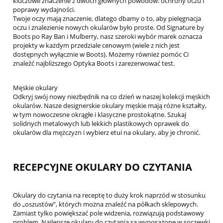
kluczowe znaczenie z dwóch głównych powodów: ochrony oczu i
poprawy wydajności.
Twoje oczy mają znaczenie, dlatego dbamy o to, aby pielęgnacja
oczu i znalezienie nowych okularów było proste. Od Signature by
Boots po Ray Ban i Mulberry, nasz szeroki wybór marek oznacza
projekty w każdym przedziale cenowym (wiele z nich jest
dostępnych wyłącznie w Boots). Możemy również pomóc Ci
znaleźć najbliższego Optyka Boots i zarezerwować test.
Męskie okulary
Odkryj swój nowy niezbędnik na co dzień w naszej kolekcji męskich
okularów. Nasze designerskie okulary męskie mają różne kształty,
w tym nowoczesne okrągłe i klasyczne prostokątne. Szukaj
solidnych metalowych lub lekkich plastikowych oprawek do
okularów dla mężczyzn i wybierz etui na okulary, aby je chronić.
RECEPCYJNE OKULARY DO CZYTANIA
Okulary do czytania na receptę to duży krok naprzód w stosunku
do „oszustów”, których można znaleźć na półkach sklepowych.
Zamiast tylko powiększać pole widzenia, rozwiązują podstawowy
problem. Najlepsze okulary do czytania są wyposażone w soczewki