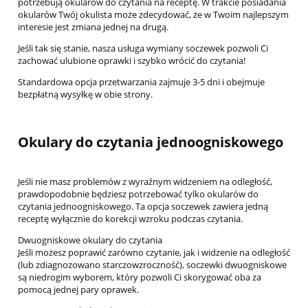
potrzebują okularów do czytania na receptę. W trakcie posiadania
okularów Twój okulista może zdecydować, że w Twoim najlepszym
interesie jest zmiana jednej na drugą.
Jeśli tak się stanie, nasza usługa wymiany soczewek pozwoli Ci
zachować ulubione oprawki i szybko wrócić do czytania!
Standardowa opcja przetwarzania zajmuje 3-5 dni i obejmuje
bezpłatną wysyłkę w obie strony.
Okulary do czytania jednoogniskowego
Jeśli nie masz problemów z wyraźnym widzeniem na odległość,
prawdopodobnie będziesz potrzebować tylko okularów do
czytania jednoogniskowego. Ta opcja soczewek zawiera jedną
receptę wyłącznie do korekcji wzroku podczas czytania.
Dwuogniskowe okulary do czytania
Jeśli możesz poprawić zarówno czytanie, jak i widzenie na odległość
(lub zdiagnozowano starczowzroczność), soczewki dwuogniskowe
są niedrogim wyborem, który pozwoli Ci skorygować oba za
pomocą jednej pary oprawek.