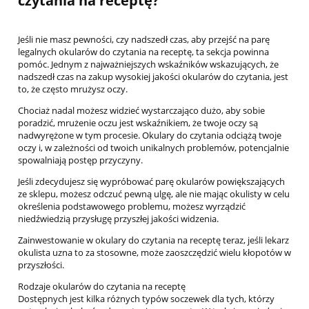
czytania na receptę?
Jeśli nie masz pewności, czy nadszedł czas, aby przejść na parę
legalnych okularów do czytania na receptę, ta sekcja powinna
pomóc. Jednym z najważniejszych wskaźników wskazujących, że
nadszedł czas na zakup wysokiej jakości okularów do czytania, jest
to, że często mrużysz oczy.
Chociaż nadal możesz widzieć wystarczająco dużo, aby sobie
poradzić, mrużenie oczu jest wskaźnikiem, że twoje oczy są
nadwyrężone w tym procesie. Okulary do czytania odciążą twoje
oczy i, w zależności od twoich unikalnych problemów, potencjalnie
spowalniają postęp przyczyny.
Jeśli zdecydujesz się wypróbować parę okularów powiększających
ze sklepu, możesz odczuć pewną ulgę, ale nie mając okulisty w celu
określenia podstawowego problemu, możesz wyrządzić
niedźwiedzią przysługę przyszłej jakości widzenia.
Zainwestowanie w okulary do czytania na receptę teraz, jeśli lekarz
okulista uzna to za stosowne, może zaoszczędzić wielu kłopotów w
przyszłości.
Rodzaje okularów do czytania na receptę
Dostępnych jest kilka różnych typów soczewek dla tych, którzy