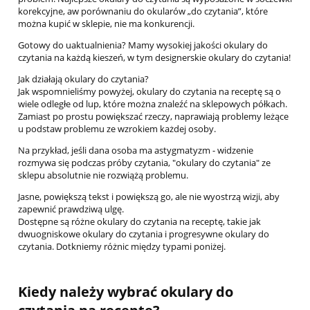
korekcyjne, aw porównaniu do okularów „do czytania”, które
można kupić w sklepie, nie ma konkurencji.
Gotowy do uaktualnienia? Mamy wysokiej jakości okulary do
czytania na każdą kieszeń, w tym designerskie okulary do czytania!
Jak działają okulary do czytania?
Jak wspomnieliśmy powyżej, okulary do czytania na receptę są o
wiele odległe od lup, które można znaleźć na sklepowych półkach.
Zamiast po prostu powiększać rzeczy, naprawiają problemy leżące
u podstaw problemu ze wzrokiem każdej osoby.
Na przykład, jeśli dana osoba ma astygmatyzm - widzenie
rozmywa się podczas próby czytania, "okulary do czytania" ze
sklepu absolutnie nie rozwiążą problemu.
Jasne, powiększą tekst i powiększą go, ale nie wyostrzą wizji, aby
zapewnić prawdziwą ulgę.
Dostępne są różne okulary do czytania na receptę, takie jak
dwuogniskowe okulary do czytania i progresywne okulary do
czytania. Dotkniemy różnic między typami poniżej.
Kiedy należy wybrać okulary do