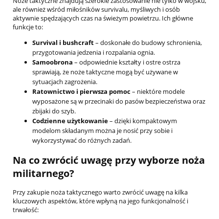
Noże taktyczne znajdują szerokie zastosowanie nie tylko w wojsku,
ale również wśród miłośników survivalu, myśliwych i osób
aktywnie spędzających czas na świeżym powietrzu. Ich główne
funkcje to:
Survival i bushcraft
– doskonałe do budowy schronienia,
przygotowania jedzenia i rozpalania ognia.
Samoobrona
– odpowiednie kształty i ostre ostrza
sprawiają, że noże taktyczne mogą być używane w
sytuacjach zagrożenia.
Ratownictwo i pierwsza pomoc
– niektóre modele
wyposażone są w przecinaki do pasów bezpieczeństwa oraz
zbijaki do szyb.
Codzienne użytkowanie
– dzięki kompaktowym
modelom składanym można je nosić przy sobie i
wykorzystywać do różnych zadań.
Na co zwrócić uwagę przy wyborze noża
militarnego?
Przy zakupie noża taktycznego warto zwrócić uwagę na kilka
kluczowych aspektów, które wpłyną na jego funkcjonalność i
trwałość: