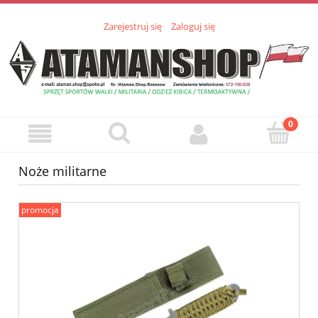
Zarejestruj się
Zaloguj się
Noże militarne
promocja