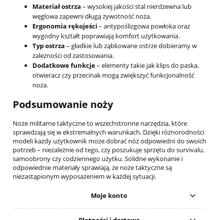
Materiał ostrza
– wysokiej jakości stal nierdzewna lub
węglowa zapewni długą żywotność noża.
Ergonomia rękojeści
– antypoślizgowa powłoka oraz
wygodny kształt poprawiają komfort użytkowania.
Typ ostrza
– gładkie lub ząbkowane ostrze dobieramy w
zależności od zastosowania.
Dodatkowe funkcje
– elementy takie jak klips do paska,
otwieracz czy przecinak mogą zwiększyć funkcjonalność
noża.
Podsumowanie noży
Noże militarne taktyczne to wszechstronne narzędzia, które
sprawdzają się w ekstremalnych warunkach. Dzięki różnorodności
modeli każdy użytkownik może dobrać nóż odpowiedni do swoich
potrzeb – niezależnie od tego, czy poszukuje sprzętu do survivalu,
samoobrony czy codziennego użytku. Solidne wykonanie i
odpowiednie materiały sprawiają, że noże taktyczne są
niezastąpionym wyposażeniem w każdej sytuacji.
Moje konto
Płatności i dostawa