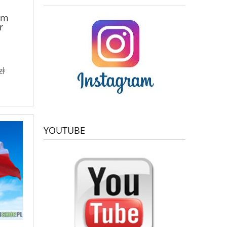
em
r
zł
YOUTUBE