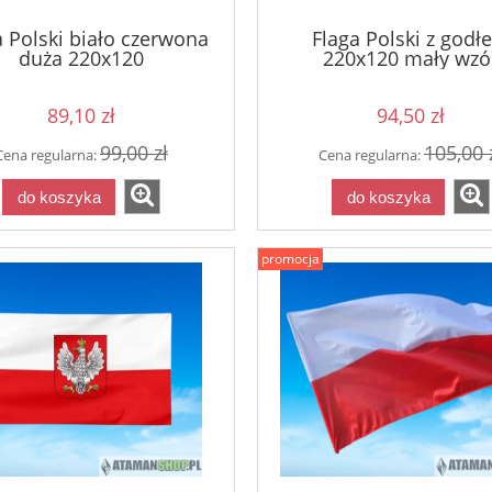
a Polski biało czerwona
Flaga Polski z godł
duża 220x120
220x120 mały wzó
89,10 zł
94,50 zł
99,00 zł
105,00 
Cena regularna:
Cena regularna:
do koszyka
do koszyka
promocja