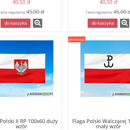
40,50 zł
40,50 zł
Koszulka uliczna fu
enemy
45,00 zł
45,00 z
Cena regularna:
Cena regularna:
do koszyka
do koszyka
76,00 zł
86,0
Cena regularna:
promocja
do koszyka
Polski II RP 100x60 duży
Flaga Polski Walczącej 
wzór
mały wzór