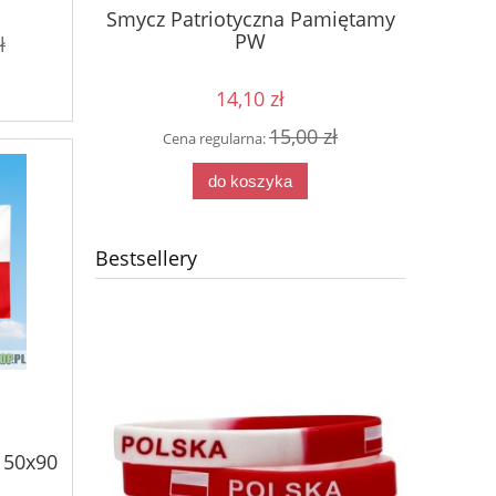
ck your
Smycz Patriotyczna Pamiętamy
koszul
PW
ł
14,10 zł
0 zł
15,00 zł
Cena regularna:
Cen
do koszyka
Bestsellery
150x90