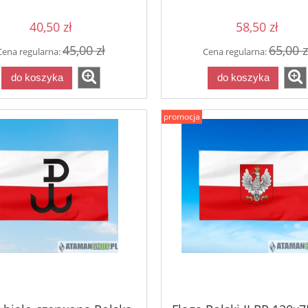
40,50 zł
58,50 zł
45,00 zł
65,00 z
Cena regularna:
Cena regularna:
do koszyka
do koszyka
Koszulka BRAUN Szcz
ratuj się kto może!
promocja
83,66 zł
89,0
Cena regularna:
do koszyka