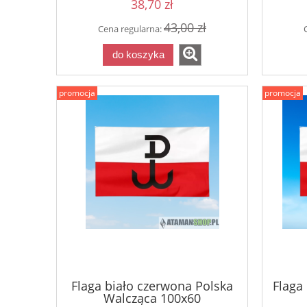
38,70 zł
43,00 zł
Cena regularna:
do koszyka
promocja
promocja
Flaga biało czerwona Polska
Flaga 
Walcząca 100x60