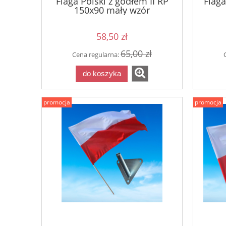
Flaga Polski z godłem II RP
Flaga
150x90 mały wzór
58,50 zł
65,00 zł
Cena regularna:
do koszyka
promocja
promocja