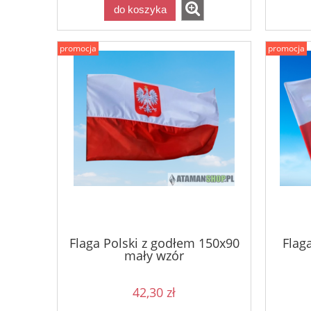
do koszyka
promocja
promocja
Flaga Polski z godłem 150x90
Flag
mały wzór
42,30 zł