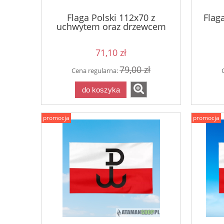
Flaga Polski 112x70 z
Flag
uchwytem oraz drzewcem
71,10 zł
79,00 zł
Cena regularna:
do koszyka
promocja
promocja