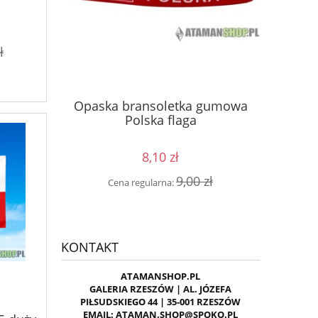
ł
ęść Boże
Kosz
Opaska bransoletka gumowa
 GAŚNICA
kon
Polska flaga
8,10 zł
0 zł
Cen
9,00 zł
Cena regularna:
KONTAKT
ATAMANSHOP.PL
GALERIA RZESZÓW | AL. JÓZEFA
PIŁSUDSKIEGO 44 | 35-001 RZESZÓW
EMAIL: ATAMAN.SHOP@SPOKO.PL