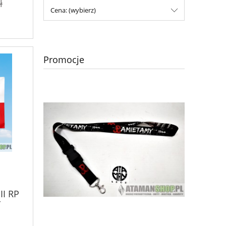
ł
Cena: (wybierz)
Promocje
II RP
r