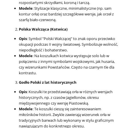
rozpostartymi skrzydłami, koroną i tarczą.
Modele
: Stylizacje klasyczne, minimalistyczne (np. sam
kontur orła) oraz bardziej szczegółowe wersje, jak orzeł z
szarfą biało-czerwoną.
Polska Walcząca (Kotwica)
Opis
: Symbol "Polski Walczącej" to znak oporu przeciwko
okupacji podczas II wojny światowej. Symbolizuje wolność,
niepodległość i bohaterstwo.
Modele
: Na koszulkach kotwica występuje solo lub w
połączeniu z innymi symbolami wojskowymi, jak husaria,
czy wizerunkami Powstańców. Często na czarnym tle dla
kontrastu.
Godło Polski z lat historycznych
Opis
: Koszulki te przedstawiają orła w różnych wersjach
historycznych, np. z czasów Jagiellonów, okresu
międzywojennego czy wersję Piastowską.
Modele
: Te koszulki cieszą się zainteresowaniem
miłośników historii. Zwykle zawierają wizerunek orła w
tradycyjnych barwach lub wykonany w stylu graficznym
nawiązującym do konkretnego okresu.