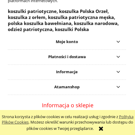
platformach internetowych.
koszulki patriotyczne, koszulka Polska Orzeł,
koszulka z orłem, koszulka patriotyczna męska,
polska koszulka bawełniana, koszulka narodowa,
odzież patriotyczna, koszulki Polska
Moje konto
Płatności i dostawa
Informacje
Atamanshop
Informacja o sklepie
ATAMANSHOP , Galeria Rzeszów, al. Piłsudskiego 44
Strona korzysta z plików cookies w celu realizacji usług i zgodnie z
Polityką
Rzeszów 35-001 | e-mail:
ataman.shop@spoko.pl
Plików Cookies
. Możesz określić warunki przechowywania lub dostępu do
plików cookies w Twojej przeglądarce.
tel:
572 190 939