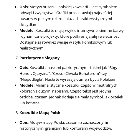
Opis
: Motyw husarii – polskiej kawalerii – jest symbolem
odwagi i zwycięstwa. Grafiki przedstawiają najczęściej
husarzy w pełnym uzbrojeniu, z charakterystycznymi
skrzydłami.
Modele
: Koszulki te mają zwykle intensywne, ciemne barwy
i dynamiczne projekty, które podkreślają siłę i waleczność.
Dostępne są również wersje w stylu komiksowym lub
realistycznym.
Patriotyczne Slogany
Opis
: Koszulki z hasłami patriotycznymi, takimi jak "Bóg,
Honor, Ojczyzna", "Cześć i Chwała Bohaterom" czy
"Niepodległa". Hasła te wyrażają dumę z bycia Polakiem.
Modele
: Minimalistyczne koszulki, często w neutralnych
kolorach z dużymi napisami. Często tekst jest jedyną
ozdobą, czasami jednak dodaje się mały symbol, jak orzełek
lub kotwica.
Koszulki z Mapą Polski
Opis
: Motyw mapy Polski, czasami z zaznaczonymi
historycznymi granicami lub konturami województw,