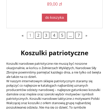
89,00 zł
do koszyka
«
1
2
3
4
5
...
7
»
Koszulki patriotyczne
Koszulki narodowe patriotyczne nie muszą być noszone
okazjonalnie, w końcu o Żołnierzach Wyklętych, Narodowe Siły
Zbrojne powinniśmy pamiętać każdego dnia, a nie tylko od święta
ale także na co dzień.
W naszym internetowym sklepie patriotycznym staramy się
połączyć co najlepsze w katalogach najbardziej uznanych
producentów odzieży narodowej – najlepsze gatunkowo koszulki
damskie oraz męskie oraz szeroki wybór motywów i symboli
patriotycznych. Koszulki narodowe taktyczne z motywami Polski
Walczącej oraz koszulki z orłem stanowią grupę najbardziej
poszukiwanej odzieży. Nie ma się co dziwić. To symbole