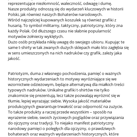
reprezentujące niezłomność, waleczność, odwagę i dumę.
Nasze produkty odnoszą się do wydarzeń kluczowych w historii
Polski, jak również naszych Bohaterów narodowych.
Wśród najczęściej kupowanych koszulek są również grafiki z
husarią. To symbol militarny, taktyczny, patriotyczny, który zna
każdy Polak. Od dłuższego czasu nie słabnie popularność
motywów żołnierzy wyklętych.
Dużo osób przykłada nikłą uwagę do swojego ubioru. Kupując te
same t-shirty w tak zwanych dużych sklepach mało kto zagłębia się
w sens umieszczonych na nich nadruków czy grafik, zależy jaka
jakość.
Patriotyzm, duma z własnego pochodzenia, pamięć o ważnych
historycznych wydarzeniach to motywy wyróżniające się we
wzornictwie odzieżowym, będące alternatywą dla miałkich treści
typowych nadruków. Unikalne grafiki t-shirtów nie tylko
znakomicie się prezentują, lecz także pozwalają wyróżnić się w
tłumie, lepiej wyrażając siebie. Wysoka jakość materiałów
produkcyjnych gwarantuje trwałość oraz odporność na zużycie.
To także produkty a raczej przede wszystkim – sposób na
wyrażenie siebie, swoich życiowych poglądów oraz przywiązania
do ojczyzny oraz tradycji. To niejako manifest patriotyczny
narodowy pamięci o poległych dla ojczyzny, o prawdziwych
bohaterach oraz ważnych wydarzeniach historycznych, które