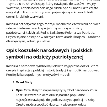
– symbolu Polski Walczącej, który nawiązuje do czasów II wojny
światowej i działalności polskiego ruchu oporu. Koszulki te często
mają styl militarno-historyczny i pojawiają się w kolorach bieli,
czerni, khaki lub czerwieni.
Koszulki patriotyczne tego rodzaju można znaleźć w wielu polskich
sklepach internetowych specjalizujących się w odzieży
patriotycznej, takich jak Red is Bad, Surge Polonia czy Patriotic.
Często są one dostępne w różnych rozmiarach i krojach – zarówno
dla mężczyzn, kobiet, jak i dzieci.
Opis koszulek narodowych i polskich
symboli na odzieży patriotycznej
Koszulki z narodową symboliką Polski to wyjątkowa odzież, która
czerpie inspirację z polskiej historii, tradycji i symboliki narodowej.
Poniżej kilka popularnych motywów i modeli:
Orzeł Biały
Opis
: Orzeł Biały to najważniejszy symbol narodowy Polski.
Koszulki z wizerunkiem orła są bardzo popularne i
najczęściej nawiązują do godła Rzeczypospolitej Polskiej.
Często można spotkać klasyczny wizerunek orła z