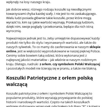
wpłynęły na losy naszego kraju.
Jak dobrze wiesz, różnego rodzaju kosz
ulki są nieodłącznymi
towarzyszami chyba każdej szafy. I nie jest to nic zaskakującego.
Wielu ludzi posiada głównie takie
koszulki
, przez które mogą
wyrazić to, kim są i jakie wartości wyznają. Przekazują ludziom,
dzięki nim, swoje poglądy i przekonania, będąc
e dla nich istną
wyrocznią.
Najważniejsze jednak jest to, żeby umiejętnie dopasowywać każdy
produkt nie tylko do stylu i wyznawanych wartości, ale także do
naszych sylwetek. To co mamy do zaoferowania w naszym
sklepie
online
, jest w większości wyprodukowane w naszej pięknej Polsce.
Cenimy sobie bowiem taką odzież, która wykonana jest z
najlepszej jakości materiałów – jak właśnie w naszym rodzinnym
kraju. Dlatego, nadruki
z orłem
,
czy symbolem Polski Walczącej
i pozostałych modeli nie ścierają się w praniu, a także nie blakną.
Koszulki Patriotyczne z orłem polską
walczącą
Koszulki patriotyczne z orłem i symbolem Polski Walczącej to
popularne produkty, które wyrażają przywiązanie do polskiej
historii i narodowych wartości. Często na takich koszulkach
widnieje stylizowany wizerunek orła białego lub litery "P" z kotwicą