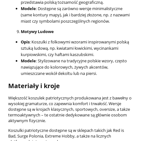
przedstawia polską tożsamość geograficzną.
Modele
: Dostępne są zarówno wersje minimalistyczne
(same kontury mapy), jak i bardziej złożone, np. z nazwami
miast czy symbolami poszczególnych regionów.
Motywy Ludowe
Opis
: Koszulki z folkowymi wzorami inspirowanymi polską
sztuką ludową, np. kwiatami łowickimi, wycinankami
kurpiowskimi, czy haftami kaszubskimi.
Modele
: Stylizowane na tradycyjne polskie wzory, często
nawiązujące do kolorowych, żywych akcentów,
umieszczane wokół dekoltu lub na piersi.
Materiały i kroje
Większość koszulek patriotycznych produkowana jest z bawełny o
wysokiej gramaturze, co zapewnia komfort i trwałość. Wersje
dostępne są w krojach klasycznych, sportowych, oversize, a także
termoaktywnych – te ostatnie dedykowane są głównie osobom
aktywnym fizycznie.
Koszulki patriotyczne dostępne są w sklepach takich jak Red is
Bad, Surge Polonia, Extreme Hobby, a także na licznych