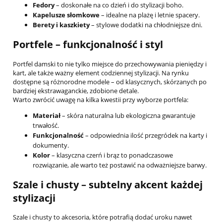
Fedory
– doskonałe na co dzień i do stylizacji boho.
Kapelusze słomkowe
– idealne na plażę i letnie spacery.
Berety i kaszkiety
– stylowe dodatki na chłodniejsze dni.
Portfele – funkcjonalność i styl
Portfel damski to nie tylko miejsce do przechowywania pieniędzy i
kart, ale także ważny element codziennej stylizacji. Na rynku
dostępne są różnorodne modele – od klasycznych, skórzanych po
bardziej ekstrawaganckie, zdobione detale.
Warto zwrócić uwagę na kilka kwestii przy wyborze portfela:
Materiał
– skóra naturalna lub ekologiczna gwarantuje
trwałość.
Funkcjonalność
– odpowiednia ilość przegródek na karty i
dokumenty.
Kolor
– klasyczna czerń i brąz to ponadczasowe
rozwiązanie, ale warto też postawić na odważniejsze barwy.
Szale i chusty – subtelny akcent każdej
stylizacji
Szale i chusty to akcesoria, które potrafią dodać uroku nawet