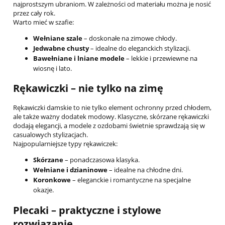
najprostszym ubraniom. W zależności od materiału można je nosić
przez cały rok.
Warto mieć w szafie:
Wełniane szale
– doskonałe na zimowe chłody.
Jedwabne chusty
– idealne do eleganckich stylizacji.
Bawełniane i lniane modele
– lekkie i przewiewne na
wiosnę i lato.
Rękawiczki – nie tylko na zimę
Rękawiczki damskie to nie tylko element ochronny przed chłodem,
ale także ważny dodatek modowy. Klasyczne, skórzane rękawiczki
dodają elegancji, a modele z ozdobami świetnie sprawdzają się w
casualowych stylizacjach.
Najpopularniejsze typy rękawiczek:
Skórzane
– ponadczasowa klasyka.
Wełniane i dzianinowe
– idealne na chłodne dni.
Koronkowe
– eleganckie i romantyczne na specjalne
okazje.
Plecaki – praktyczne i stylowe
rozwiązanie