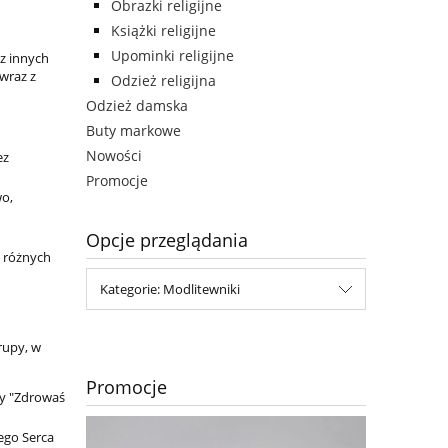
Obrazki religijne
Książki religijne
Upominki religijne
az innych
 wraz z
Odzież religijna
Odzież damska
Buty markowe
Nowości
ez
Promocje
wo,
Opcje przeglądania
o różnych
Kategorie: Modlitewniki
rupy, w
Promocje
zy "Zdrowaś
ego Serca