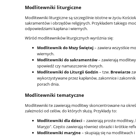
Modlitewniki liturgiczne
Modlitewniki liturgiczne są szczególnie istotne w życiu Kości
sakramentów i obrzędów religijnych. Przykładem takiego mod
odpowiedziami kapłana i wiernych.
Wśród modlitewników liturgicznych wyróżnia się:
Modlitewnik do Mszy Świętej
– zawiera wszystkie mo
wiernych.
Modlitewniki do sakramentów
– zawierają modlitwy
spowiedź czy namaszczenie chorych.
Modlitewniki do Liturgii Godzin
– tzw.
Brewiarze
za
wykorzystywane przez kapłanów, zakonnice i zakonnikó
porach dnia.
Modlitewniki tematyczne
Modlitewniki te zawierają modlitwy skoncentrowane na okreś
zależności od celów, do których służą. Przykłady to:
Modlitewniki dla dzieci
– zawierają proste modlitwy, 
Maryjo". Często zawierają również obrazki i krótkie refl
Modlitewniki maryjne
– skupiają się na modlitwach 