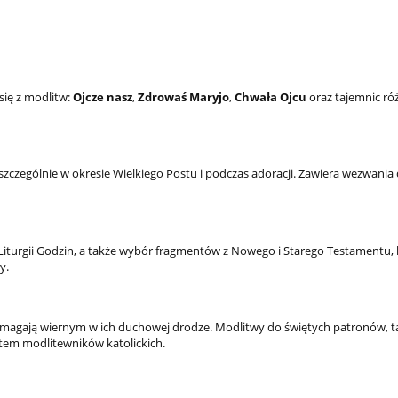
się z modlitw:
Ojcze nasz
,
Zdrowaś Maryjo
,
Chwała Ojcu
oraz tajemnic r
 szczególnie w okresie Wielkiego Postu i podczas adoracji. Zawiera wezwani
 Liturgii Godzin, a także wybór fragmentów z Nowego i Starego Testamentu, 
y.
magają wiernym w ich duchowej drodze. Modlitwy do świętych patronów, ta
entem modlitewników katolickich.
Koszulka BRAUN Szcz
ratuj się kto może!