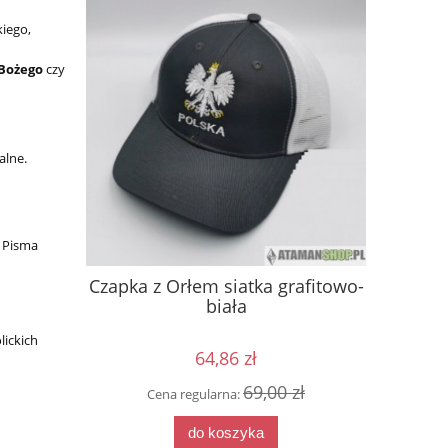
kiego,
 Bożego
czy
alne.
z Pisma
80x60x50
Czapka z Orłem siatka grafitowo-
Czapka
 ławkę
biała
porna
lickich
64,86 zł
0 zł
69,00 zł
Cena regularna:
Cen
do koszyka