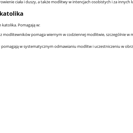
wienie ciała i duszy, a także modlitwy w intencjach osobistych i za innych l
83,66 zł
katolika
89,0
Cena regularna:
 katolika. Pomagają w:
do koszyka
e z modlitewników pomaga wiernym w codziennej modlitwie, szczególnie 
i pomagają w systematycznym odmawianiu modlitw i uczestniczeniu w obr