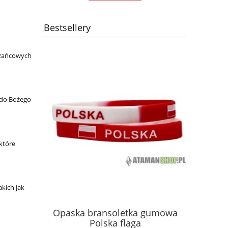
Bestsellery
óżańcowych
a do Bożego
które
kich jak
ęść Boże
Kosz
Opaska bransoletka gumowa
 GAŚNICA
kon
Polska flaga