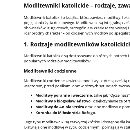
Modlitewniki katolickie – rodzaje, zawa
Modlitewnik katolicki to książka, która zawiera modlitwy, teks
pogłębiania życia duchowego. Modlitewniki są integralną częśc
obowiązków liturgicznych, szczególnie w czasie Mszy Świętej i
różnorodny charakter – od codziennych modlitw po specjalisty
1. Rodzaje modlitewników katolickic
Modlitewniki katolickie są dostosowane do różnych potrzeb 
popularnych rodzajów modlitewników:
Modlitewniki codzienne
Modlitewniki codzienne zawierają modlitwy, które są częścią 
wieczorem, przed posiłkami oraz w różnych sytuacjach życiow
Modlitwy poranne
i
wieczorne
, takie jak "Ojcze nas
Modlitwy o błogosławieństwo
i dziękczynienie za otr
Modlitwy do Anioła Stróża
oraz inne modlitwy o pom
Koronka do Miłosierdzia Bożego
.
Tego typu modlitewniki są zazwyczaj krótkie i dostępne dla 
Ułatwiają one modlitwę w życiu codziennym i pomagają w stał