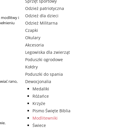
Sprzęt sportowy
Odzież patriotyczna
Odzież dla dzieci
j modlitwy i
Odzież Militarna
pełnieniu
Czapki
Okulary
Akcesoria
Legowiska dla zwierząt
Poduszki ogrodowe
Kołdry
Poduszki do spania
wiać rano,
Dewocjonalia
Medaliki
Różańce
Krzyże
Pismo Święte Biblia
Modlitewniki
wie.
Świece