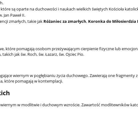
h.
, które są oparte na duchowości i naukach wielkich świętych Kościoła katolic
. Jan Paweł II.
ncji zmarłych, takie jak
Różaniec za zmarłych
,
Koronka do Miłosierdzia
owe, które pomagają osobom przeżywającym cierpienie fizyczne lub emocjon
akich jak św. Roch, św. Łazarz, św. Ojciec Pio.
magające wiernym w pogłębianiu życia duchowego. Zawierają one fragmenty 
ia, które pomagają w kontemplacji.
Poduszka ogrodowa 1
kich
cm + 2 poduszki na
huśtawkę wodood
c wiernym w modlitwie i duchowym wzroście. Zawartość modlitewników kato
jasnoszara
246,60 zł
274,0
Cena regularna:
do koszyka