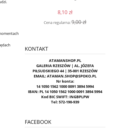
udzi.
8,10 zł
0 zł
Cen
9,00 zł
Cena regularna:
w momentach
zędach
KONTAKT
ATAMANSHOP.PL
GALERIA RZESZÓW | AL. JÓZEFA
PIŁSUDSKIEGO 44 | 35-001 RZESZÓW
EMAIL: ATAMAN.SHOP@SPOKO.PL
Nr konta:
14 1050 1562 1000 0091 3894 5994
IBAN: PL 14 1050 1562 1000 0091 3894 5994
Kod BIC SWIFT: INGBPLPW
Tel: 572-190-939
FACEBOOK