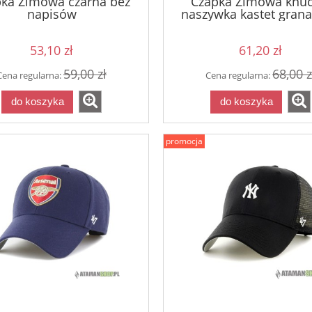
ka Zimowa czarna bez
Czapka Zimowa knuc
napisów
naszywka kastet gran
53,10 zł
61,20 zł
59,00 zł
68,00 z
Cena regularna:
Cena regularna:
do koszyka
do koszyka
promocja