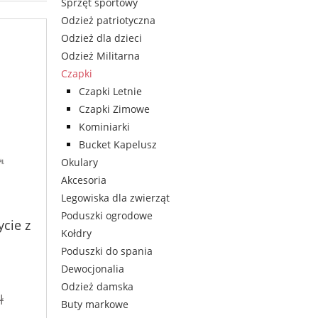
Sprzęt sportowy
Odzież patriotyczna
Odzież dla dzieci
Odzież Militarna
Czapki
Czapki Letnie
Czapki Zimowe
Kominiarki
Bucket Kapelusz
Okulary
Akcesoria
Legowiska dla zwierząt
Poduszki ogrodowe
ycie z
Kołdry
Poduszki do spania
Dewocjonalia
Odzież damska
ł
Buty markowe