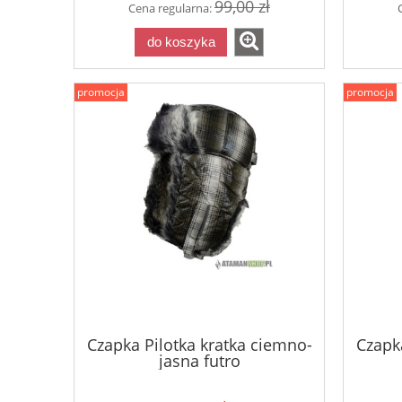
99,00 zł
Cena regularna:
do koszyka
promocja
promocja
Czapka Pilotka kratka ciemno-
Czapka
jasna futro