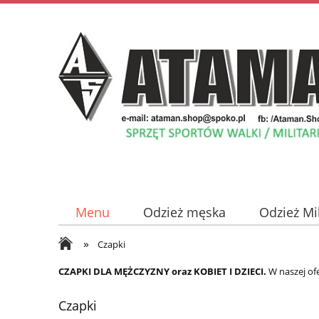
Menu
Odzież męska
Odzież Mi
»
Odzież damska
Płyty z Muzyką
Czapki
CZAPKI DLA MĘŻCZYZNY oraz KOBIET I DZIECI.
W naszej of
Czapki