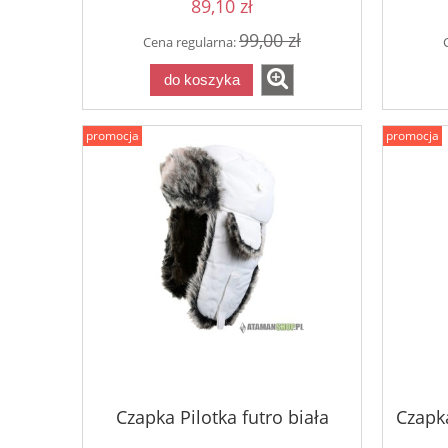
89,10 zł
99,00 zł
Cena regularna:
do koszyka
promocja
promocja
Czapka Pilotka futro biała
Czapka