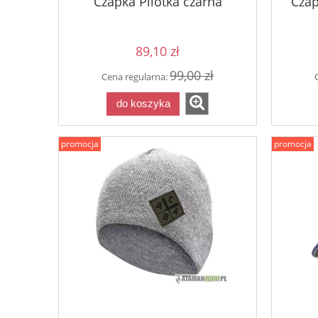
Czapka Pilotka czarna
Czap
89,10 zł
99,00 zł
Cena regularna:
do koszyka
promocja
promocja