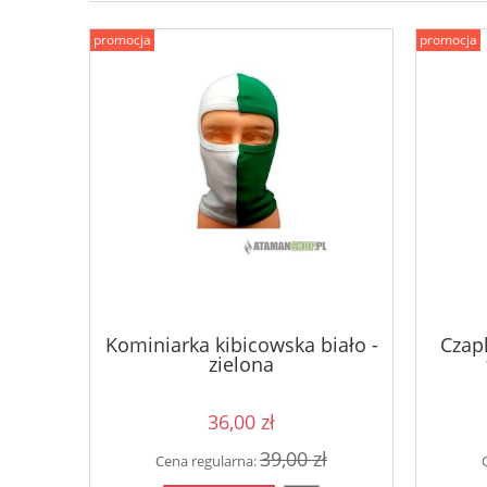
promocja
promocja
Kominiarka kibicowska biało -
Czapk
zielona
36,00 zł
39,00 zł
Cena regularna: