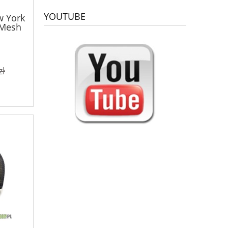
YOUTUBE
w York
 Mesh
zł