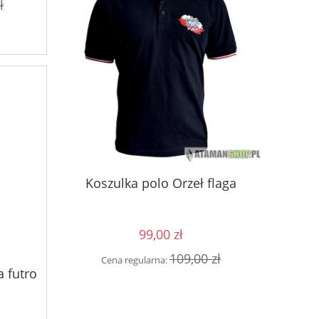
ł
ll fanatics
Okula
Koszulka polo Orzeł flaga
99,00 zł
0 zł
Cen
109,00 zł
Cena regularna:
a futro