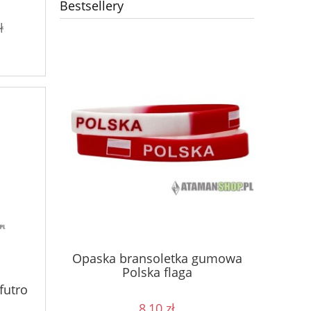
Bestsellery
ł
ęść Boże
Kosz
Opaska bransoletka gumowa
 GAŚNICA
kon
Polska flaga
futro
8,10 zł