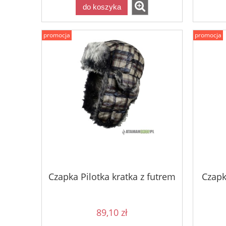
do koszyka
promocja
promocja
Czapka Pilotka kratka z futrem
Czapk
89,10 zł