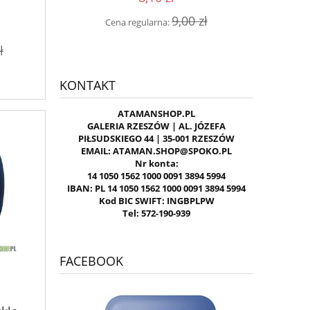
0 zł
Cen
9,00 zł
Cena regularna:
ł
KONTAKT
ATAMANSHOP.PL
GALERIA RZESZÓW | AL. JÓZEFA
PIŁSUDSKIEGO 44 | 35-001 RZESZÓW
EMAIL: ATAMAN.SHOP@SPOKO.PL
Nr konta:
14 1050 1562 1000 0091 3894 5994
IBAN: PL 14 1050 1562 1000 0091 3894 5994
Kod BIC SWIFT: INGBPLPW
Tel: 572-190-939
FACEBOOK