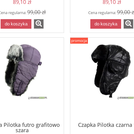
89,10 zł
89,10 zł
99,00 zł
99,00 z
Cena regularna:
Cena regularna:
do koszyka
do koszyka
promocja
Koszulka BRAUN Szcz
ratuj się kto może!
 Pilotka futro grafitowo
Czapka Pilotka czarna 
83,66 zł
szara