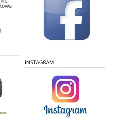
kle
atowa
ł
INSTAGRAM