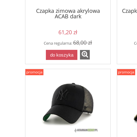
Czapka zimowa akrylowa
Czapk
ACAB dark
61,20 zł
68,00 zł
Cena regularna:
C
do koszyka
promocja
promocja