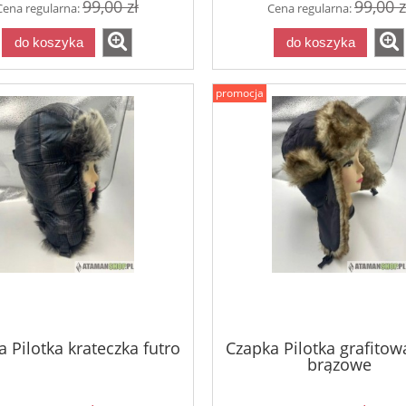
99,00 zł
99,00 z
Cena regularna:
Cena regularna:
do koszyka
do koszyka
promocja
Portfel sportowy footba
51,70 zł
55,0
Cena regularna:
 Pilotka krateczka futro
Czapka Pilotka grafitow
do koszyka
brązowe