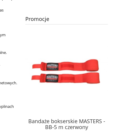
as
Promocje
dnym
lne.
.
rnetowych.
yplinach
Bandaże bokserskie MASTERS -
Spodenki
ip shield
BB-5 m czerwony