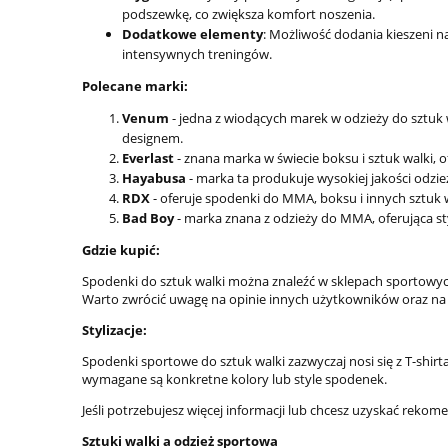
podszewkę, co zwiększa komfort noszenia.
Dodatkowe elementy
: Możliwość dodania kieszeni n
intensywnych treningów.
Polecane marki:
Venum
- jedna z wiodących marek w odzieży do sztuk 
designem.
Everlast
- znana marka w świecie boksu i sztuk walki, 
Hayabusa
- marka ta produkuje wysokiej jakości odzie
RDX
- oferuje spodenki do MMA, boksu i innych sztuk
Bad Boy
- marka znana z odzieży do MMA, oferująca s
Gdzie kupić:
Spodenki do sztuk walki można znaleźć w sklepach sportowych,
Warto zwrócić uwagę na opinie innych użytkowników oraz na
Stylizacje:
Spodenki sportowe do sztuk walki zazwyczaj nosi się z T-shi
wymagane są konkretne kolory lub style spodenek.
Jeśli potrzebujesz więcej informacji lub chcesz uzyskać rekomen
Sztuki walki a odzież sportowa