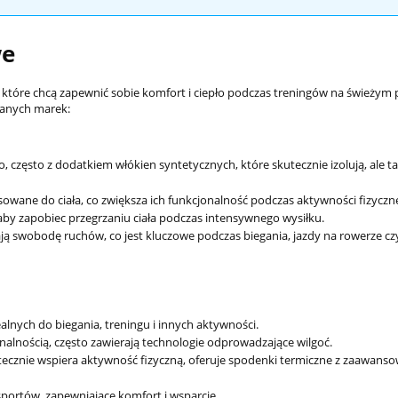
we
które chcą zapewnić sobie komfort i ciepło podczas treningów na świeżym 
ecanych marek:
 często z dodatkiem włókien syntetycznych, które skutecznie izolują, ale t
owane do ciała, co zwiększa ich funkcjonalność podczas aktywności fizyczne
 aby zapobiec przegrzaniu ciała podczas intensywnego wysiłku.
 swobodę ruchów, co jest kluczowe podczas biegania, jazdy na rowerze cz
lnych do biegania, treningu i innych aktywności.
nalnością, często zawierają technologie odprowadzające wilgoć.
utecznie wspiera aktywność fizyczną, oferuje spodenki termiczne z zaawan
portów, zapewniające komfort i wsparcie.