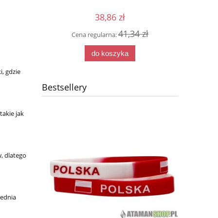
38,86 zł
41,34 zł
Cena regularna:
Cena
0 zł
do koszyka
, gdzie
Bestsellery
akie jak
, dlatego
iednia