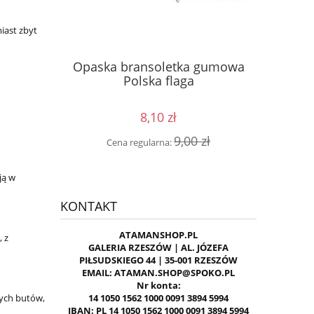
iast zbyt
ęść Boże
Kosz
Opaska bransoletka gumowa
 GAŚNICA
kon
Polska flaga
8,10 zł
0 zł
Cen
9,00 zł
Cena regularna:
ją w
KONTAKT
ATAMANSHOP.PL
 z
GALERIA RZESZÓW | AL. JÓZEFA
PIŁSUDSKIEGO 44 | 35-001 RZESZÓW
EMAIL: ATAMAN.SHOP@SPOKO.PL
Nr konta:
nych butów,
14 1050 1562 1000 0091 3894 5994
IBAN: PL 14 1050 1562 1000 0091 3894 5994