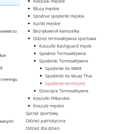
Koszulki męskie
Bluzy męskie
Spodnie spodenki męskie
Kurtki męskie
Bezrękawnik kamizelka
powietrzu
Odzież termoaktywna sportowa
Koszulki Rashguard męski
Spodnie Termoaktywne
akże
Spodenki Termoaktywne
j.
Spodenki do MMA
Spodenki do Muay Thai
y treningu
Spodenki termiczne
Dziecięce Termoaktywne
Koszulki Piłkarskie
Koszule męskie
Sprzęt sportowy
Odzież patriotyczna
sowanymi
Odzież dla dzieci