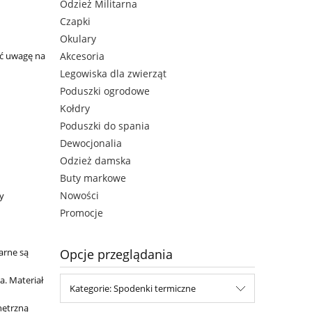
Odzież Militarna
Czapki
Okulary
ć uwagę na
Akcesoria
Legowiska dla zwierząt
Poduszki ogrodowe
Kołdry
Poduszki do spania
Dewocjonalia
Odzież damska
Buty markowe
Nowości
y
Promocje
arne są
Opcje przeglądania
a. Materiał
Kategorie: Spodenki termiczne
nętrzną