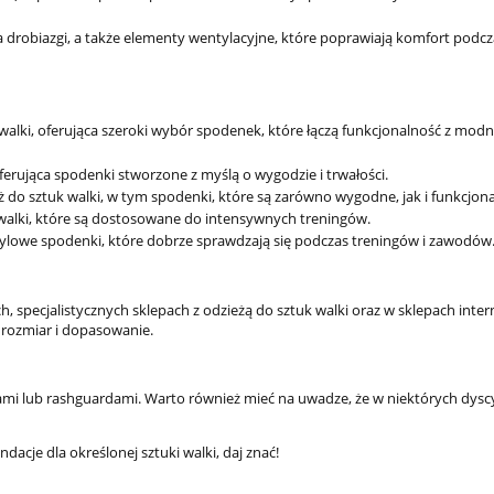
a drobiazgi, a także elementy wentylacyjne, które poprawiają komfort podcz
walki, oferująca szeroki wybór spodenek, które łączą funkcjonalność z mo
oferująca spodenki stworzone z myślą o wygodzie i trwałości.
ż do sztuk walki, w tym spodenki, które są zarówno wygodne, jak i funkcjona
 walki, które są dostosowane do intensywnych treningów.
tylowe spodenki, które dobrze sprawdzają się podczas treningów i zawodów
 specjalistycznych sklepach z odzieżą do sztuk walki oraz w sklepach inte
 rozmiar i dopasowanie.
rtami lub rashguardami. Warto również mieć na uwadze, że w niektórych dysc
dacje dla określonej sztuki walki, daj znać!
Bluza uliczna suwak z