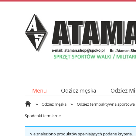
Menu
Odzież męska
Odzież Mi
»
»
Odzież damska
Płyty z Muzyką
Odzież męska
Odzież termoaktywna sportowa
Spodenki termiczne
Nie znaleziono produktów spełniających podane kryteria.