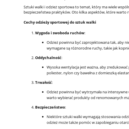
Sztuki walki i odzież sportowa to temat, który ma wiele wspó
bezpieczeństwa praktyków. Oto kilka aspektów, które warto 
Cechy odzieży sportowej do sztuk walki
Wygoda i swoboda ruchów
:
Odzież powinna być zaprojektowana tak, aby nie 
wymagane są różnorodne ruchy, takie jak kopnię
Oddychalność
:
Wysoka wentylacja jest ważna, aby zredukować p
poliester, nylon czy bawełna z domieszką elast
Trwałość
:
Odzież powinna być wytrzymała na intensywne u
warto wybierać produkty od renomowanych ma
Bezpieczeństwo
:
Niektóre sztuki walki wymagają stosowania odzie
odzież może także pomóc w zapobieganiu otarc