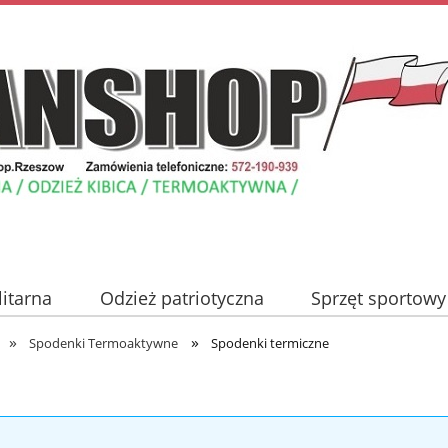
litarna
Odzież patriotyczna
Sprzęt sportowy
»
»
Nowości
Promocje
Blog
Kontakt
Spodenki Termoaktywne
Spodenki termiczne