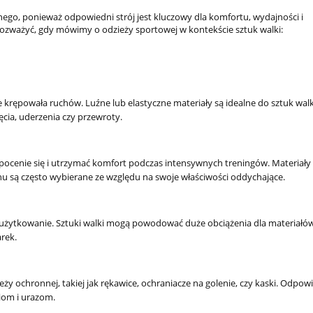
lnego, ponieważ odpowiedni strój jest kluczowy dla komfortu, wydajności i
rozważyć, gdy mówimy o odzieży sportowej w kontekście sztuk walki:
217,00 zł
229,0
Cena regularna:
krępowała ruchów. Luźne lub elastyczne materiały są idealne do sztuk walki
cia, uderzenia czy przewroty.
ocenie się i utrzymać komfort podczas intensywnych treningów. Materiały t
anu są często wybierane ze względu na swoje właściwości oddychające.
żytkowanie. Sztuki walki mogą powodować duże obciążenia dla materiałów
rek.
ży ochronnej, takiej jak rękawice, ochraniacze na golenie, czy kaski. Odpow
iom i urazom.