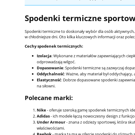
Spodenki termiczne sporto
Spodenki termiczne to doskonały wybór dla osób aktywnych, 
w chłodniejsze dni. Oto kilka kluczowych informacji oraz pol
Cechy spodenek termicznych:
Izolacja
: Wykonane z materiałów zapewniających ciepło,
odprowadzają wilgoć.
Dopasowanie
: Spodenki termiczne są zazwyczaj dopas
Oddychalność
: Ważne, aby materiał był oddychający,
Elastyczność
: Dobrze dopasowane spodenki zapewniają
na siłowni.
Polecane marki:
Nike
- oferuje szeroką gamę spodenek termicznych idea
Adidas
- ich modele łączą nowoczesny design z funkcjo
Under Armour
- znana z odzieży sportowej, która sk
właściwościami.
Reebok
- marka ta ma w ofercie spodenki do różnych s