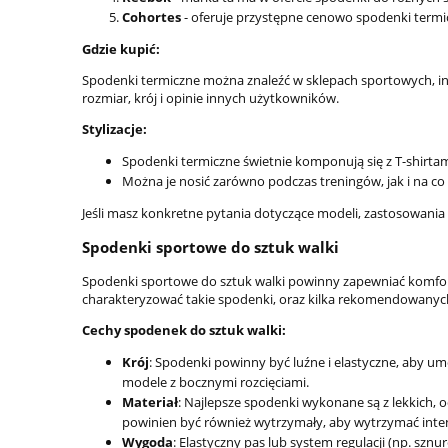
Cohortes
- oferuje przystępne cenowo spodenki term
Gdzie kupić:
Spodenki termiczne można znaleźć w sklepach sportowych, 
rozmiar, krój i opinie innych użytkowników.
Stylizacje:
Spodenki termiczne świetnie komponują się z T-shirta
Można je nosić zarówno podczas treningów, jak i na co d
Jeśli masz konkretne pytania dotyczące modeli, zastosowania 
Spodenki sportowe do sztuk walki
Spodenki sportowe do sztuk walki powinny zapewniać komfort
charakteryzować takie spodenki, oraz kilka rekomendowanyc
Cechy spodenek do sztuk walki:
Krój
: Spodenki powinny być luźne i elastyczne, aby u
modele z bocznymi rozcięciami.
Materiał
: Najlepsze spodenki wykonane są z lekkich, o
powinien być również wytrzymały, aby wytrzymać inte
Wygoda
: Elastyczny pas lub system regulacji (np. s