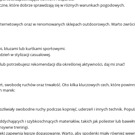
iczne, które dobrze sprawdzają się w różnych warunkach pogodowych.
internetowych oraz w renomowanych sklepach outdoorowych. Warto zwróci
mi, bluzami lub kurtkami sportowymi.
zień w stylizacji casualowej.
lub potrzebujesz rekomendacji dla określonej aktywności, daj mi znać!
, swobodę ruchów oraz trwałość. Oto kilka kluczowych cech, które powinn
h marek:
możliwiały swobodne ruchy podczas kopnięć, uderzeń i innych technik. Popul
ddychających i szybkoschnących materiałów, takich jak poliester lub bawełn
nsywne treningi.
znurek) zapewnia lepsze dopasowanie. Warto, aby spodenki miały również wew