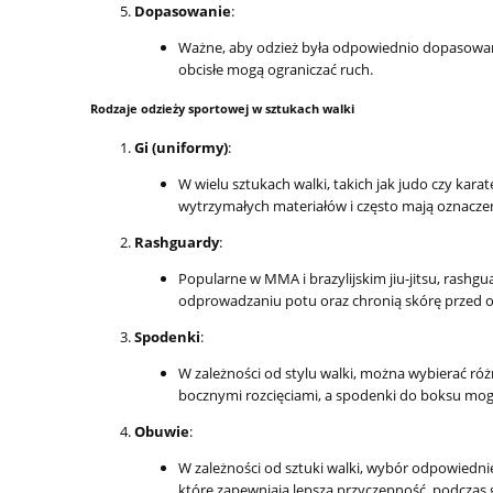
Dopasowanie
:
Ważne, aby odzież była odpowiednio dopasowan
obcisłe mogą ograniczać ruch.
Rodzaje odzieży sportowej w sztukach walki
Gi (uniformy)
:
W wielu sztukach walki, takich jak judo czy kara
wytrzymałych materiałów i często mają oznacze
Rashguardy
:
Popularne w MMA i brazylijskim jiu-jitsu, rashg
odprowadzaniu potu oraz chronią skórę przed o
Spodenki
:
W zależności od stylu walki, można wybierać ró
bocznymi rozcięciami, a spodenki do boksu mog
Obuwie
:
W zależności od sztuki walki, wybór odpowiedn
które zapewniają lepszą przyczepność, podczas g