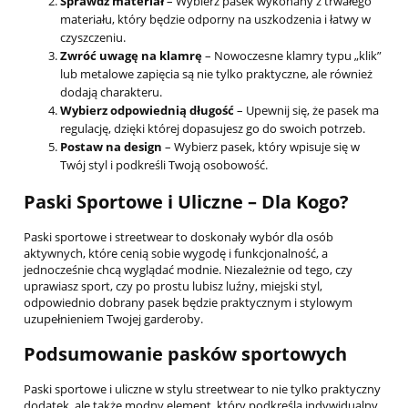
Sprawdź materiał
– Wybierz pasek wykonany z trwałego
materiału, który będzie odporny na uszkodzenia i łatwy w
czyszczeniu.
Zwróć uwagę na klamrę
– Nowoczesne klamry typu „klik”
lub metalowe zapięcia są nie tylko praktyczne, ale również
dodają charakteru.
Wybierz odpowiednią długość
– Upewnij się, że pasek ma
regulację, dzięki której dopasujesz go do swoich potrzeb.
Postaw na design
– Wybierz pasek, który wpisuje się w
Twój styl i podkreśli Twoją osobowość.
Paski Sportowe i Uliczne – Dla Kogo?
Paski sportowe i streetwear to doskonały wybór dla osób
aktywnych, które cenią sobie wygodę i funkcjonalność, a
jednocześnie chcą wyglądać modnie. Niezależnie od tego, czy
uprawiasz sport, czy po prostu lubisz luźny, miejski styl,
odpowiednio dobrany pasek będzie praktycznym i stylowym
uzupełnieniem Twojej garderoby.
Podsumowanie pasków sportowych
Paski sportowe i uliczne w stylu streetwear to nie tylko praktyczny
dodatek, ale także modny element, który podkreśla indywidualny