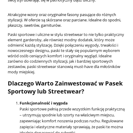
swój styl ubierając się w patriotyczny bądź uliczny.
Atrakcyjne wzory oraz oryginalne fasony pasujące do różnych
stylizacji.
W ofercie są skórzane oraz parciane. Idealne do spodni,
płaszczy, swetrów, garniturów.
Paski sportowe i uliczne w stylu streetwear to nie tylko praktyczny
element garderoby, ale również modny dodatek, który może
odmienić każdą stylizację. Dzięki połączeniu wygody, trwałości i
nowoczesnego designu, paski te stały się popularnym wyborem
wśród osób ceniących komfort i oryginalny wygląd. Idealne
zarówno do codziennych stylizacji, jak i bardziej sportowych
zestawów, paski streetwear stanowią must-have dla miłośników
mody miejskiej.
Dlaczego Warto Zainwestować w Pasek
Sportowy lub Streetwear?
Funkcjonalność i wygoda
Paski sportowe pełnią przede wszystkim funkcję praktyczną
– utrzymują spodnie lub szorty na właściwym miejscu,
zapewniając komfort noszenia podczas ruchu. Regulowane
zapięcia i elastyczne materiały sprawiają, że paski te można
idealnie dopasować do sylwetki.