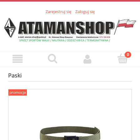
Zarejestruj się
Zaloguj się
Paski
promocja