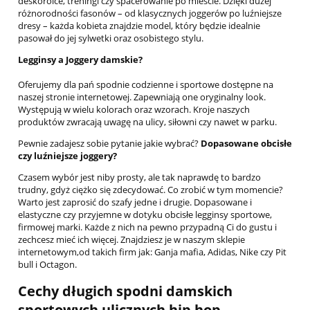
deskorolce, treningi czy spacerowanie po mieście. Dzięki dużej
różnorodności fasonów – od klasycznych joggerów po luźniejsze
dresy – każda kobieta znajdzie model, który będzie idealnie
pasował do jej sylwetki oraz osobistego stylu.
Legginsy a Joggery damskie?
Oferujemy dla pań spodnie codzienne i sportowe dostępne na
naszej stronie internetowej. Zapewniają one oryginalny look.
Występują w wielu kolorach oraz wzorach. Kroje naszych
produktów zwracają uwagę na ulicy, siłowni czy nawet w parku.
Pewnie zadajesz sobie pytanie jakie wybrać?
Dopasowane obcisłe
czy luźniejsze joggery?
Czasem wybór jest niby prosty, ale tak naprawdę to bardzo
trudny, gdyż ciężko się zdecydować. Co zrobić w tym momencie?
Warto jest zaprosić do szafy jedne i drugie. Dopasowane i
elastyczne czy przyjemne w dotyku obcisłe legginsy sportowe,
firmowej marki. Każde z nich na pewno przypadną Ci do gustu i
zechcesz mieć ich więcej. Znajdziesz je w naszym sklepie
internetowym,od takich firm jak: Ganja mafia, Adidas, Nike czy Pit
bull i Octagon.
Cechy długich spodni damskich
sportowych ulicznych hip hop