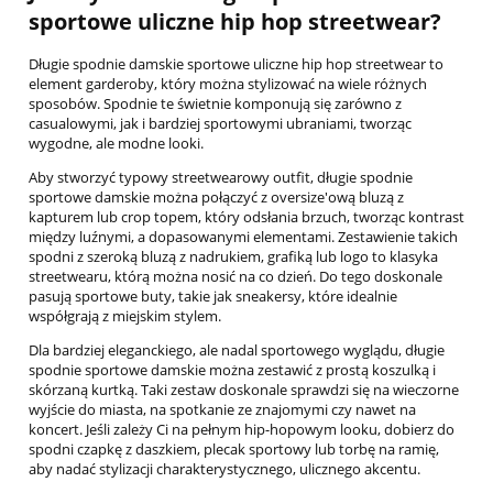
sportowe uliczne hip hop streetwear?
Długie spodnie damskie sportowe uliczne hip hop streetwear to
element garderoby, który można stylizować na wiele różnych
sposobów. Spodnie te świetnie komponują się zarówno z
casualowymi, jak i bardziej sportowymi ubraniami, tworząc
wygodne, ale modne looki.
Aby stworzyć typowy streetwearowy outfit, długie spodnie
sportowe damskie można połączyć z oversize'ową bluzą z
kapturem lub crop topem, który odsłania brzuch, tworząc kontrast
między luźnymi, a dopasowanymi elementami. Zestawienie takich
spodni z szeroką bluzą z nadrukiem, grafiką lub logo to klasyka
streetwearu, którą można nosić na co dzień. Do tego doskonale
pasują sportowe buty, takie jak sneakersy, które idealnie
współgrają z miejskim stylem.
Dla bardziej eleganckiego, ale nadal sportowego wyglądu, długie
spodnie sportowe damskie można zestawić z prostą koszulką i
skórzaną kurtką. Taki zestaw doskonale sprawdzi się na wieczorne
wyjście do miasta, na spotkanie ze znajomymi czy nawet na
koncert. Jeśli zależy Ci na pełnym hip-hopowym looku, dobierz do
spodni czapkę z daszkiem, plecak sportowy lub torbę na ramię,
aby nadać stylizacji charakterystycznego, ulicznego akcentu.