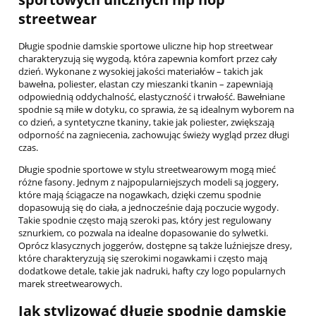
streetwear
Długie spodnie damskie sportowe uliczne hip hop streetwear
charakteryzują się wygodą, która zapewnia komfort przez cały
dzień. Wykonane z wysokiej jakości materiałów – takich jak
bawełna, poliester, elastan czy mieszanki tkanin – zapewniają
odpowiednią oddychalność, elastyczność i trwałość. Bawełniane
spodnie są miłe w dotyku, co sprawia, że są idealnym wyborem na
co dzień, a syntetyczne tkaniny, takie jak poliester, zwiększają
odporność na zagniecenia, zachowując świeży wygląd przez długi
czas.
Długie spodnie sportowe w stylu streetwearowym mogą mieć
różne fasony. Jednym z najpopularniejszych modeli są joggery,
które mają ściągacze na nogawkach, dzięki czemu spodnie
dopasowują się do ciała, a jednocześnie dają poczucie wygody.
Takie spodnie często mają szeroki pas, który jest regulowany
sznurkiem, co pozwala na idealne dopasowanie do sylwetki.
Oprócz klasycznych joggerów, dostępne są także luźniejsze dresy,
które charakteryzują się szerokimi nogawkami i często mają
dodatkowe detale, takie jak nadruki, hafty czy logo popularnych
marek streetwearowych.
Jak stylizować długie spodnie damskie