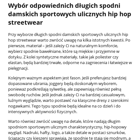
Wybór odpowiednich długich spodni
damskich sportowych ulicznych hip hop
streetwear
Przy wyborze długich spodni damskich sportowych ulicznych hip
hop streetwear warto zwrócić uwagę na kilka istotnych kwestii. Po
pierwsze, materiał – jeśli zależy Ci na naturalnym komforcie,
wybierz spodnie bawełniane, które są miękkie i przyjemne w
dotyku. Z kolei syntetyczne materiały, takie jak poliester czy
elastan, będą bardziej trwałe, odporne na zagniecenia i łatwiejsze w
pielęgnacji.
Kolejnym ważnym aspektem jest fason. Jeśli preferujesz bardziej
dopasowane ubrania, joggery będą doskonałym wyborem,
ponieważ podkreślają sylwetkę, ale zapewniają również pełną
swobodę ruchów. Jeśli jednak zależy Ci na bardziej casualowym,
luźnym wyglądzie, warto postawić na klasyczne dresy z szerokimi
nogawkami. Tego typu spodnie będą idealne na co dzień i do
intensywnych aktywności fizycznych.
Warto również zwrócić uwagę na detale, które nadają długim
spodniom sportowym ulicznym charakterystyczny, hip-hopowy
wygląd. Nadruki, hafty, logo, a także detale w postaci sznurków,
ściągaczy czy kieszeni sprawiają, że spodnie te stają się modnym, a