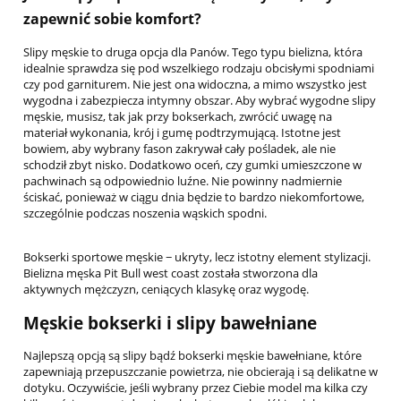
zapewnić sobie komfort?
Slipy męskie to druga opcja dla Panów. Tego typu bielizna, która
idealnie sprawdza się pod wszelkiego rodzaju obcisłymi spodniami
czy pod garniturem. Nie jest ona widoczna, a mimo wszystko jest
wygodna i zabezpiecza intymny obszar. Aby wybrać wygodne slipy
męskie, musisz, tak jak przy bokserkach, zwrócić uwagę na
materiał wykonania, krój i gumę podtrzymującą. Istotne jest
bowiem, aby wybrany fason zakrywał cały pośladek, ale nie
schodził zbyt nisko. Dodatkowo oceń, czy gumki umieszczone w
pachwinach są odpowiednio luźne. Nie powinny nadmiernie
ściskać, ponieważ w ciągu dnia będzie to bardzo niekomfortowe,
szczególnie podczas noszenia wąskich spodni.
Bokserki sportowe męskie − ukryty, lecz istotny element stylizacji.
Bielizna męska Pit Bull west coast została stworzona dla
aktywnych mężczyzn, ceniących klasykę oraz wygodę.
Męskie bokserki i slipy bawełniane
Najlepszą opcją są slipy bądź bokserki męskie bawełniane, które
zapewniają przepuszczanie powietrza, nie obcierają i są delikatne w
dotyku. Oczywiście, jeśli wybrany przez Ciebie model ma kilka czy