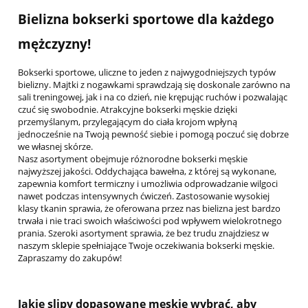
Bielizna bokserki sportowe dla każdego
mężczyzny!
Bokserki sportowe, uliczne to jeden z najwygodniejszych typów
bielizny. Majtki z nogawkami sprawdzają się doskonale zarówno na
sali treningowej, jak i na co dzień, nie krępując ruchów i pozwalając
czuć się swobodnie. Atrakcyjne bokserki męskie dzięki
przemyślanym, przylegającym do ciała krojom wpłyną
jednocześnie na Twoją pewność siebie i pomogą poczuć się dobrze
we własnej skórze.
Nasz asortyment obejmuje różnorodne bokserki męskie
najwyższej jakości. Oddychająca bawełna, z której są wykonane,
zapewnia komfort termiczny i umożliwia odprowadzanie wilgoci
nawet podczas intensywnych ćwiczeń. Zastosowanie wysokiej
klasy tkanin sprawia, że oferowana przez nas bielizna jest bardzo
trwała i nie traci swoich właściwości pod wpływem wielokrotnego
prania. Szeroki asortyment sprawia, że bez trudu znajdziesz w
naszym sklepie spełniające Twoje oczekiwania bokserki męskie.
Zapraszamy do zakupów!
Jakie slipy dopasowane męskie wybrać, aby