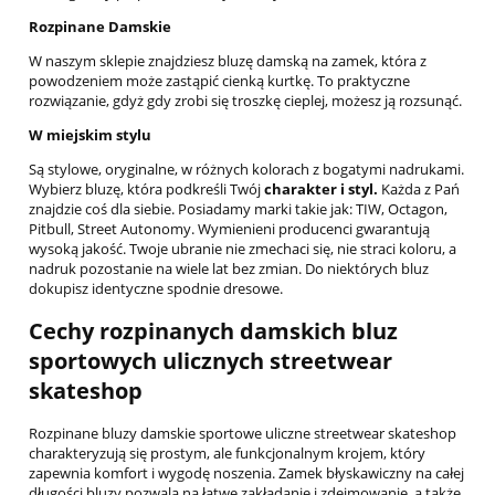
Rozpinane Damskie
W naszym sklepie znajdziesz bluzę damską na zamek, która z
powodzeniem może zastąpić cienką kurtkę. To praktyczne
rozwiązanie, gdyż gdy zrobi się troszkę cieplej, możesz ją rozsunąć.
W miejskim stylu
Są stylowe, oryginalne, w różnych kolorach z bogatymi nadrukami.
Wybierz bluzę, która podkreśli Twój
charakter i styl.
Każda z Pań
znajdzie coś dla siebie. Posiadamy marki takie jak: TIW, Octagon,
Pitbull, Street Autonomy. Wymienieni producenci gwarantują
wysoką jakość. Twoje ubranie nie zmechaci się, nie straci koloru, a
nadruk pozostanie na wiele lat bez zmian. Do niektórych bluz
dokupisz identyczne spodnie dresowe.
Cechy rozpinanych damskich bluz
sportowych ulicznych streetwear
skateshop
Rozpinane bluzy damskie sportowe uliczne streetwear skateshop
charakteryzują się prostym, ale funkcjonalnym krojem, który
zapewnia komfort i wygodę noszenia. Zamek błyskawiczny na całej
długości bluzy pozwala na łatwe zakładanie i zdejmowanie, a także