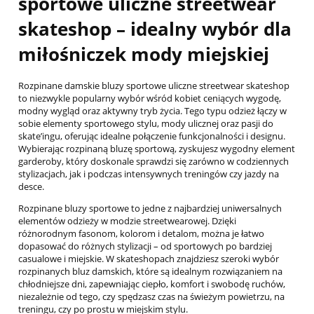
sportowe uliczne streetwear
skateshop – idealny wybór dla
miłośniczek mody miejskiej
Rozpinane damskie bluzy sportowe uliczne streetwear skateshop
to niezwykle popularny wybór wśród kobiet ceniących wygodę,
modny wygląd oraz aktywny tryb życia. Tego typu odzież łączy w
sobie elementy sportowego stylu, mody ulicznej oraz pasji do
skate’ingu, oferując idealne połączenie funkcjonalności i designu.
Wybierając rozpinaną bluzę sportową, zyskujesz wygodny element
garderoby, który doskonale sprawdzi się zarówno w codziennych
stylizacjach, jak i podczas intensywnych treningów czy jazdy na
desce.
Rozpinane bluzy sportowe to jedne z najbardziej uniwersalnych
elementów odzieży w modzie streetwearowej. Dzięki
różnorodnym fasonom, kolorom i detalom, można je łatwo
dopasować do różnych stylizacji – od sportowych po bardziej
casualowe i miejskie. W skateshopach znajdziesz szeroki wybór
rozpinanych bluz damskich, które są idealnym rozwiązaniem na
chłodniejsze dni, zapewniając ciepło, komfort i swobodę ruchów,
niezależnie od tego, czy spędzasz czas na świeżym powietrzu, na
treningu, czy po prostu w miejskim stylu.