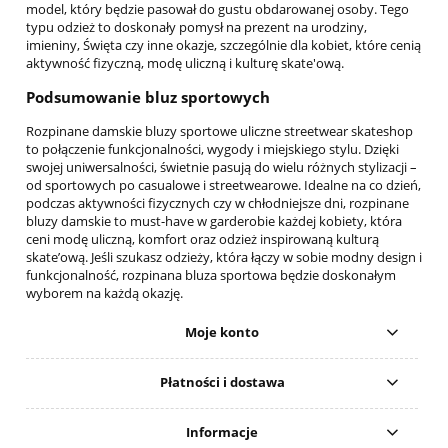
model, który będzie pasował do gustu obdarowanej osoby. Tego
typu odzież to doskonały pomysł na prezent na urodziny,
imieniny, Święta czy inne okazje, szczególnie dla kobiet, które cenią
aktywność fizyczną, modę uliczną i kulturę skate'ową.
Podsumowanie bluz sportowych
Rozpinane damskie bluzy sportowe uliczne streetwear skateshop
to połączenie funkcjonalności, wygody i miejskiego stylu. Dzięki
swojej uniwersalności, świetnie pasują do wielu różnych stylizacji –
od sportowych po casualowe i streetwearowe. Idealne na co dzień,
podczas aktywności fizycznych czy w chłodniejsze dni, rozpinane
bluzy damskie to must-have w garderobie każdej kobiety, która
ceni modę uliczną, komfort oraz odzież inspirowaną kulturą
skate’ową. Jeśli szukasz odzieży, która łączy w sobie modny design i
funkcjonalność, rozpinana bluza sportowa będzie doskonałym
wyborem na każdą okazję.
Moje konto
Płatności i dostawa
Informacje