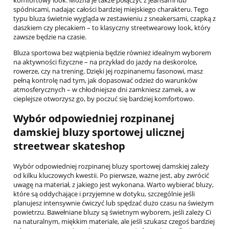
komfortowy look. Można je także połączyć z jeansami lub
spódnicami, nadając całości bardziej miejskiego charakteru. Tego
typu bluza świetnie wygląda w zestawieniu z sneakersami, czapką z
daszkiem czy plecakiem – to klasyczny streetwearowy look, który
zawsze będzie na czasie.
Bluza sportowa bez wątpienia będzie również idealnym wyborem
na aktywności fizyczne – na przykład do jazdy na deskorolce,
rowerze, czy na trening. Dzięki jej rozpinanemu fasonowi, masz
pełną kontrolę nad tym, jak dopasować odzież do warunków
atmosferycznych – w chłodniejsze dni zamkniesz zamek, a w
cieplejsze otworzysz go, by poczuć się bardziej komfortowo.
Wybór odpowiedniej rozpinanej
damskiej bluzy sportowej ulicznej
streetwear skateshop
Wybór odpowiedniej rozpinanej bluzy sportowej damskiej zależy
od kilku kluczowych kwestii. Po pierwsze, ważne jest, aby zwrócić
uwagę na materiał, z jakiego jest wykonana. Warto wybierać bluzy,
które są oddychające i przyjemne w dotyku, szczególnie jeśli
planujesz intensywnie ćwiczyć lub spędzać dużo czasu na świeżym
powietrzu. Bawełniane bluzy są świetnym wyborem, jeśli zależy Ci
na naturalnym, miękkim materiale, ale jeśli szukasz czegoś bardziej