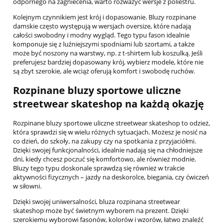
odpornego na zagniecenia, warto rozważyć wersje z poliestru.
Kolejnym czynnikiem jest krój i dopasowanie. Bluzy rozpinane
damskie często występują w wersjach oversize, które nadają
całości swobodny i modny wygląd. Tego typu fason idealnie
komponuje się z luźniejszymi spodniami lub szortami, a także
może być noszony na warstwy, np. z t-shirtem lub koszulką. Jeśli
preferujesz bardziej dopasowany krój, wybierz modele, które nie
są zbyt szerokie, ale wciąż oferują komfort i swobodę ruchów.
Rozpinane bluzy sportowe uliczne
streetwear skateshop na każdą okazję
Rozpinane bluzy sportowe uliczne streetwear skateshop to odzież,
która sprawdzi się w wielu różnych sytuacjach. Możesz je nosić na
co dzień, do szkoły, na zakupy czy na spotkania z przyjaciółmi.
Dzięki swojej funkcjonalności, idealnie nadają się na chłodniejsze
dni, kiedy chcesz poczuć się komfortowo, ale również modnie.
Bluzy tego typu doskonale sprawdzą się również w trakcie
aktywności fizycznych – jazdy na deskorolce, biegania, czy ćwiczeń
w siłowni.
Dzięki swojej uniwersalności, bluza rozpinana streetwear
skateshop może być świetnym wyborem na prezent. Dzięki
szerokiemu wyborowi fasonów, kolorów i wzorów, łatwo znaleźć