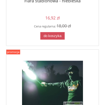
Flara stadionowa - niebieska
16,92 zł
18,00 zł
Cena regularna:
do koszyka
promocja