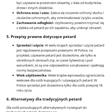
być używane w przestrzeni otwartej, z dala od budynków,
drzew i innych obiektów.
Ochrona oczu i uszu
: Zaleca się noszenie ochrony słuchu i
okularów ochronnych, aby zminimalizować ryzyko urazów.
Zachowanie odległości
: Użytkownicy powinni trzymać się
z daleka od petard po ich zapaleniu, aby uniknąć obrażeń.
5.
Przepisy prawne dotyczące petard
Sprzedaż i użycie
: W wielu krajach sprzedaż i użycie petard
jest regulowane przepisami prawnymi. W Polsce, na
przykład, używanie petard jest dozwolone, ale tylko w
określonych okresach (np. w czasie Sylwestra) i pod
warunkiem, że są one odpowiednio oznakowane i spełniają
normy bezpieczeństwa.
Wiek użytkownika
: Wiele krajów wprowadza ograniczenia
wiekowe dla osób kupujących i używających petard. W
Polsce sprzedaż jest dozwolona tylko dla osób powyżej 18.
roku życia.
6.
Alternatywy dla tradycyjnych petard
Dla osób poszukujących alternatywnych rozwiązań do