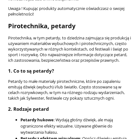
Uwaga ! Kupując produkty automatycznie oświadczasz o swojej
pełnoletności!
Pirotechnika, petardy
Pirotechnika, w tym petardy, to dziedzina zajmująca się produkcją i
używaniem materiałów wybuchowych i pirotechnicznych, często
wykorzystywanych w różnych kontekstach, od festiwali i świąt po
sport i rozrywkę. Oto najważniejsze informacje dotyczące petard,
ich zastosowania, bezpieczeństwa oraz przepisów prawnych.
1.
Co to są petardy?
Petardy to małe materiały pirotechniczne, które po zapaleniu
emitują dźwięk (wybuch) i/lub światło. Często stosowane są w
celach rozrywkowych, w tym na różnego rodzaju wydarzeniach,
takich jak Sylwester, festiwale czy pokazy sztucznych ogni.
2.
Rodzaje petard
Petardy hukowe
: Wydają głośny dźwięk, ale mają
ograniczone efekty wizualne. Używane głównie do
wytwarzania hałasu.
Petardy z efektem wizualnym
: Oprócz dźwięku emitują