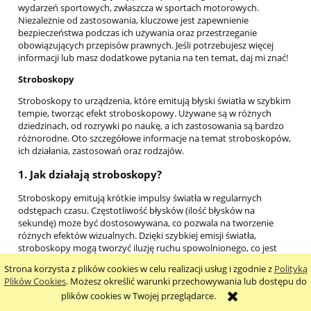
wydarzeń sportowych, zwłaszcza w sportach motorowych.
Niezależnie od zastosowania, kluczowe jest zapewnienie
bezpieczeństwa podczas ich używania oraz przestrzeganie
obowiązujących przepisów prawnych. Jeśli potrzebujesz więcej
informacji lub masz dodatkowe pytania na ten temat, daj mi znać!
Stroboskopy
Stroboskopy to urządzenia, które emitują błyski światła w szybkim
tempie, tworząc efekt stroboskopowy. Używane są w różnych
dziedzinach, od rozrywki po naukę, a ich zastosowania są bardzo
różnorodne. Oto szczegółowe informacje na temat stroboskopów,
ich działania, zastosowań oraz rodzajów.
1.
Jak działają stroboskopy?
Stroboskopy emitują krótkie impulsy światła w regularnych
odstępach czasu. Częstotliwość błysków (ilość błysków na
sekundę) może być dostosowywana, co pozwala na tworzenie
różnych efektów wizualnych. Dzięki szybkiej emisji światła,
stroboskopy mogą tworzyć iluzję ruchu spowolnionego, co jest
wykorzystywane w różnych kontekstach.
Strona korzysta z plików cookies w celu realizacji usług i zgodnie z
Polityką
Plików Cookies
. Możesz określić warunki przechowywania lub dostępu do
2.
Zastosowania stroboskopów
plików cookies w Twojej przeglądarce.