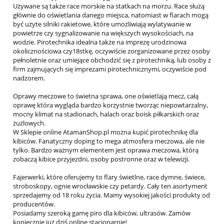
Używane są także race morskie na statkach na morzu. Race służą
głównie do oświetlania danego miejsca, natomiast w flarach mogą
być użyte silniki rakietowe, które umożliwiają wylatywanie w
powietrze czy sygnalizowanie na większych wysokościach, na
wodzie. Pirotechnika idealna także na imprezę urodzinowa
okolicznościowa czy18stkę, oczywiście zorganizowane przez osoby
pełnoletnie oraz umiejące obchodzić się z pirotechniką, lub osoby z
firm zajmujących się imprezami pirotechnicznymi, oczywiście pod
nadzorem.
Oprawy meczowe to świetna sprawa, one oświetlają mecz, całą
oprawę która wygląda bardzo korzystnie tworząc niepowtarzalny,
mocny klimat na stadionach, halach oraz boisk piłkarskich oraz
żużlowych.
W Sklepie online AtamanShop.pl można kupić pirotechnikę dla
kibiców. Fanatyczny doping to mega atmosfera meczowa, ale nie
tylko. Bardzo ważnym elementem jest oprawa meczowa, którą
zobaczą kibice przyjezdni, osoby postronne oraz w telewizji.
Fajerwerki, które oferujemy to flary świetlne, race dymne, świece,
stroboskopy, ognie wrocławskie czy petardy. Cały ten asortyment
sprzedajemy od 18 roku życia. Mamy wysokiej jakości produkty od
producentów.
Posiadamy szeroką gamę piro dla kibiców, ultrasów. Zamów
koniecznie już dziś online stacjonarnie!