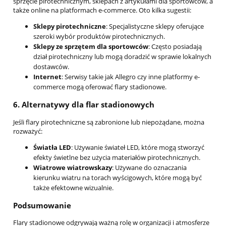
sprzęcie pirotechnicznym, sklepach z artykułami dla sportowców, a
także online na platformach e-commerce. Oto kilka sugestii:
Sklepy pirotechniczne
: Specjalistyczne sklepy oferujące
szeroki wybór produktów pirotechnicznych.
Sklepy ze sprzętem dla sportowców
: Często posiadają
dział pirotechniczny lub mogą doradzić w sprawie lokalnych
dostawców.
Internet
: Serwisy takie jak Allegro czy inne platformy e-
commerce mogą oferować flary stadionowe.
6.
Alternatywy dla flar stadionowych
Jeśli flary pirotechniczne są zabronione lub niepożądane, można
rozważyć:
Światła LED
: Używanie świateł LED, które mogą stworzyć
efekty świetlne bez użycia materiałów pirotechnicznych.
Wiatrowe wiatrowskazy
: Używane do oznaczania
kierunku wiatru na torach wyścigowych, które mogą być
także efektowne wizualnie.
Podsumowanie
Flary stadionowe odgrywają ważną rolę w organizacji i atmosferze