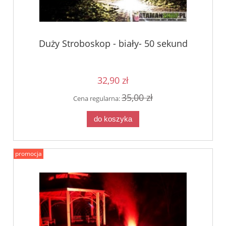
Duży Stroboskop - biały- 50 sekund
32,90 zł
35,00 zł
Cena regularna:
do koszyka
promocja