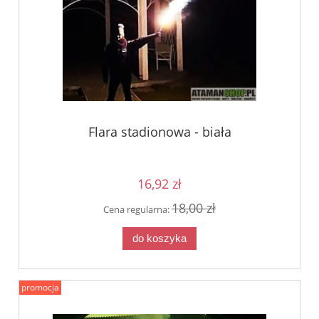
Flara stadionowa - biała
16,92 zł
18,00 zł
Cena regularna:
do koszyka
promocja