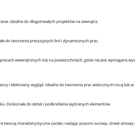
eranie. Idealne do długotrwałych projektów na zewnątrz.
 do tworzenia precyzyjnych linii i dynamicznych prac.
w pracach wewnętrznych lub na powierzchniach, gdzie nie jest wymagana wy
ny i efektowny wygląd. Idealne do tworzenia prac widocznych nocą lub w 
sku. Doskonałe do detali i podkreślania wybranych elementów.
re tworzą charakterystyczne zacieki, nadając pracom surowy, street-artowy 