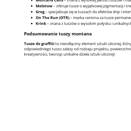
Montana Cans
– znana z wysokiej jakości tuszów i ma
Molotow
– oferuje tusze o wyjątkowej pigmentacji i trw
Grog
– specjalizuje się w tuszach do efektów drip i int
On The Run (OTR)
– marka ceniona za tusze permanen
Krink
– znana z tuszów o wysokim połysku i unikalnyc
Podsumowanie tuszy montana
Tusze do graffiti
to nieodłączny element sztuki ulicznej, kt
odpowiedniego tuszu zależy od rodzaju projektu, powierzchni 
kreatywności, tworząc unikalne dzieła sztuki ulicznej!