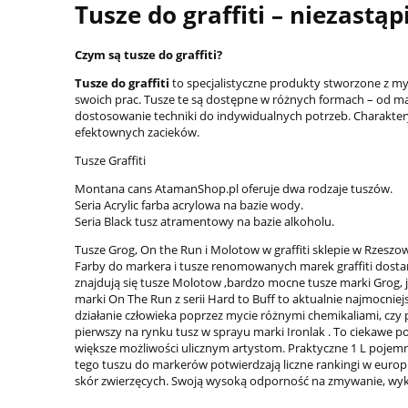
Tusze do graffiti – niezastą
Czym są tusze do graffiti?
Tusze do graffiti
to specjalistyczne produkty stworzone z myś
swoich prac. Tusze te są dostępne w różnych formach – od m
dostosowanie techniki do indywidualnych potrzeb. Charakteryzu
efektownych zacieków.
Tusze Graffiti
Montana cans AtamanShop.pl oferuje dwa rodzaje tuszów.
Seria Acrylic farba acrylowa na bazie wody.
Seria Black tusz atramentowy na bazie alkoholu.
Tusze Grog, On the Run i Molotow w graffiti sklepie w Rzeszow
Farby do markera i tusze renomowanych marek graffiti dostan
znajdują się tusze Molotow ,bardzo mocne tusze marki Grog, ja
marki On The Run z serii Hard to Buff to aktualnie najmocniej
działanie człowieka poprzez mycie różnymi chemikaliami, czy
pierwszy na rynku tusz w sprayu marki Ironlak . To ciekawe p
większe możliwości ulicznym artystom. Praktyczne 1 L pojemni
tego tuszu do markerów potwierdzają liczne rankingi w europ
skór zwierzęcych. Swoją wysoką odporność na zmywanie, wykorzy