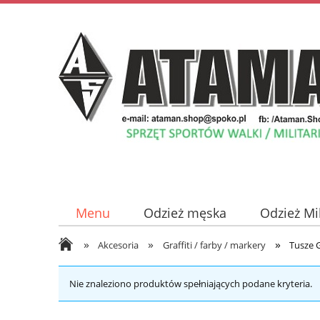
Menu
Odzież męska
Odzież Mi
»
»
»
Odzież damska
Płyty z Muzyką
Akcesoria
Graffiti / farby / markery
Tusze G
Nie znaleziono produktów spełniających podane kryteria.