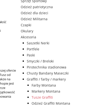
Sprzęt sportowy
Odzież patriotyczna
Odzież dla dzieci
Odzież Militarna
ałość
Czapki
i
Okulary
Akcesoria
Saszetki Nerki
Portfele
Paski
Smyczki / Breloki
Pirotechnika stadionowa
zej ofercie
Chusty Bandany Maseczki
 Tusz od
Graffiti / farby / markery
także na
hopie jest
Farby Montana
zcze
Markery Montana
Wyjątkowość
rbowania
Tusze Graffiti
Odzież Graffiti Montana