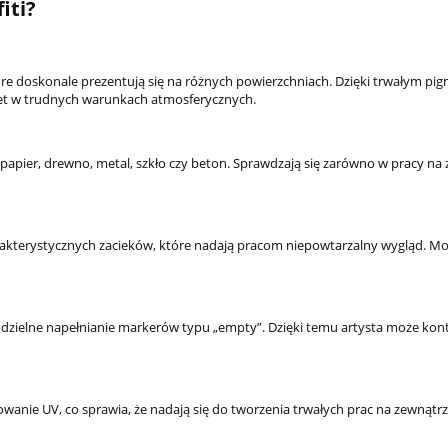
iti?
tóre doskonale prezentują się na różnych powierzchniach. Dzięki trwałym p
wet w trudnych warunkach atmosferycznych.
papier, drewno, metal, szkło czy beton. Sprawdzają się zarówno w pracy na 
arakterystycznych zacieków, które nadają pracom niepowtarzalny wygląd. M
dzielne napełnianie markerów typu „empty”. Dzięki temu artysta może kon
owanie UV, co sprawia, że nadają się do tworzenia trwałych prac na zewnątrz