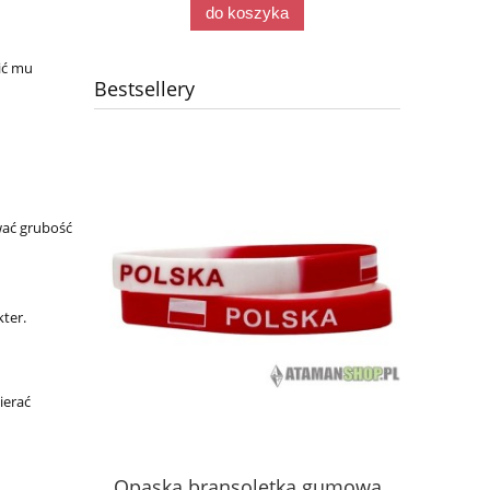
do koszyka
lić mu
Bestsellery
wać grubość
ter.
ierać
ęść Boże
Kosz
Opaska bransoletka gumowa