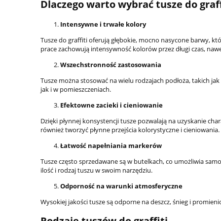
Dlaczego warto wybrać tusze do graff
Intensywne i trwałe kolory
Tusze do graffiti oferują głębokie, mocno nasycone barwy, k
prace zachowują intensywność kolorów przez długi czas, na
Wszechstronność zastosowania
Tusze można stosować na wielu rodzajach podłoża, takich jak 
jak i w pomieszczeniach.
Efektowne zacieki i cieniowanie
Dzięki płynnej konsystencji tusze pozwalają na uzyskanie ch
również tworzyć płynne przejścia kolorystyczne i cieniowania.
Łatwość napełniania markerów
Tusze często sprzedawane są w butelkach, co umożliwia samo
ilość i rodzaj tuszu w swoim narzędziu.
Odporność na warunki atmosferyczne
Wysokiej jakości tusze są odporne na deszcz, śnieg i promieni
Rodzaje tuszów do graffiti