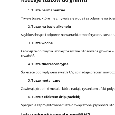
Tusze permanentne
Trwałe tusze, które nie zmywają się wodą i są odporne na ści
Tusze na bazie alkoholu
Szybkoschnące i odporne na warunki atmosferyczne. Doskonałe
Tusze wodne
Łatwiejsze do zmycia i mniej toksyczne. Stosowane głównie 
trwałość.
Tusze fluorescencyjne
Świecące pod wpływem światła UV, co nadaje pracom nowoczes
Tusze metaliczne
Zawierają drobinki metalu, które nadają rysunkom efekt poły
Tusze z efektem drip (zacieki)
Specjalnie zaprojektowane tusze o zwiększonej płynności, któ
Jak wybrać tusz do graffiti?