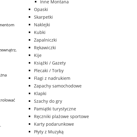
Inne Montana
Opaski
Skarpetki
Naklejki
igmentom
Kubki
Zapalniczki
Rękawiczki
zewnątrz,
Kije
Książki / Gazety
Plecaki / Torby
ożna
Flagi z nadrukiem
Zapachy samochodowe
Klapki
trolować
Szachy do gry
Pamiątki turystyczne
Ręczniki plażowe sportowe
Karty podarunkowe
.
Płyty z Muzyką