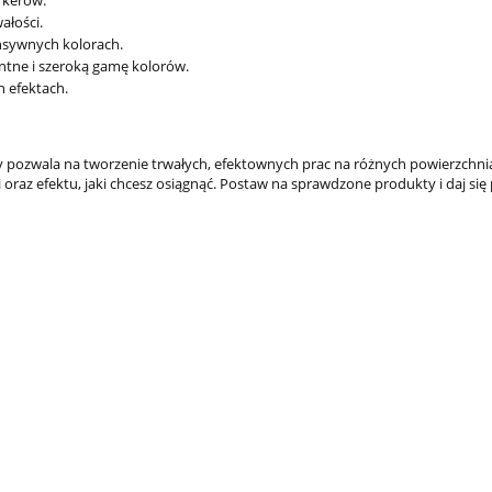
ratuj się kto może!
rkerów.
ałości.
ensywnych kolorach.
83,66 zł
tne i szeroką gamę kolorów.
h efektach.
89,0
Cena regularna:
do koszyka
óry pozwala na tworzenie trwałych, efektownych prac na różnych powierzchn
oraz efektu, jaki chcesz osiągnąć. Postaw na sprawdzone produkty i daj się