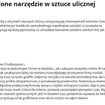
pione narzędzie w sztuce ulicznej
lą o artystach ulicznych, którzy cenią precyzję, intensywność kolorów i trw
arkerów po butelki do samodzielnego napełniania narzędzi, co pozwala na
ją się dużą płynnością, co umożliwia tworzenie zarówno cienkich linii, jak 
ie ( Podkarpacie ).
iesz w skateshopie Chrom w Gdańsku , jak i zakupisz wszystko online. W nas
k i praktyczne farby do markera Australijskiego producenta firmy Ironlak .
szy tusz na rynku graffiti. Odporny nie tylko na warunki atmosferyczne, ale 
 przy próbie zdrapania tuszu z pomalowanej powierzchni. Nowością w skates
ołączenie praktycznej formuły sprayu z szybko schnącym tuszem, daje to jes
ki tuszu marki Colore De Inferno, pozwolą zaoszczędzić pieniądze i czas. 
ie i stanach zjednoczonych. Jest to bowiem tusz, pierwotnie używany do fa
stują od lat grafficiarze oraz uliczni artyści na całym świecie.