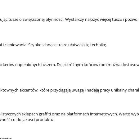
do koszyka
sując tusze o zwiększonej płynności. Wystarczy nałożyć więcej tuszu i pozwo
 i cieniowania. Szybkoschnące tusze ułatwiają tę technikę.
ąc markerów napełnionych tuszem. Dzięki różnym końcówkom można dostoso
ektownych akcentów, które przyciągają uwagę i nadają pracy unikalny charak
alistycznych sklepach graffiti oraz na platformach internetowych. Warto wyb
ość co do jakości produktu.
Koszulka BRAUN Szcz