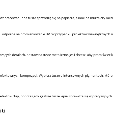
sz pracować. Inne tusze sprawdzą się na papierze, a inne na murze czy meta
ne i odporne na promieniowanie UV. W przypadku projektów wewnętrznych
szczących detalach, postaw na tusze metaliczne. Jeśli chcesz, aby praca świecił
efektownych kompozycji. Wybierz tusze o intensywnych pigmentach, które
SPODENKI JEANSOWE Fu
efektów drip, podczas gdy gęstsze tusze lepiej sprawdzą się w precyzyjnych l
121,26 zł
129,0
Cena regularna:
iti