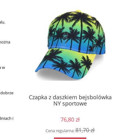
lu.
 można
a w
 dobrze
tura Pelt
Czapka z daszkiem bejsbolówka
Koszulk
NY sportowe
iniach i
76,80 zł
0 zł
81,70 zł
Cena regularna:
Cen