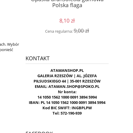
 GAŚNICA
kon
Polska flaga
8,10 zł
0 zł
Cen
9,00 zł
Cena regularna:
iach. Wybór
 ponieść
KONTAKT
ATAMANSHOP.PL
GALERIA RZESZÓW | AL. JÓZEFA
PIŁSUDSKIEGO 44 | 35-001 RZESZÓW
EMAIL: ATAMAN.SHOP@SPOKO.PL
Nr konta:
14 1050 1562 1000 0091 3894 5994
IBAN: PL 14 1050 1562 1000 0091 3894 5994
Kod BIC SWIFT: INGBPLPW
Tel: 572-190-939