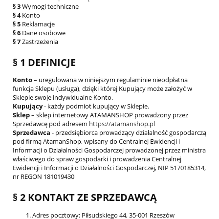
§ 3
Wymogi techniczne
§ 4
Konto
§ 5
Reklamacje
§ 6
Dane osobowe
§ 7
Zastrzeżenia
§ 1 DEFINICJE
Konto
– uregulowana w niniejszym regulaminie nieodpłatna
funkcja Sklepu (usługa), dzięki której Kupujący może założyć w
Sklepie swoje indywidualne Konto.
Kupujący
- każdy podmiot kupujący w Sklepie.
Sklep
– sklep internetowy ATAMANSHOP prowadzony przez
Sprzedawcę pod adresem
https://atamanshop.pl
Sprzedawca
- przedsiębiorca prowadzący działalność gospodarczą
pod firmą AtamanShop, wpisany do Centralnej Ewidencji i
Informacji o Działalności Gospodarczej prowadzonej przez ministra
właściwego do spraw gospodarki i prowadzenia Centralnej
Ewidencji i Informacji o Działalności Gospodarczej, NIP 5170185314,
nr REGON 181019430
§ 2 KONTAKT ZE SPRZEDAWCĄ
Adres pocztowy: Piłsudskiego 44, 35-001 Rzeszów