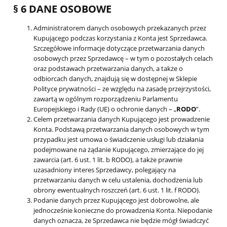
§ 6 DANE OSOBOWE
Administratorem danych osobowych przekazanych przez
Kupującego podczas korzystania z Konta jest Sprzedawca.
Szczegółowe informacje dotyczące przetwarzania danych
osobowych przez Sprzedawcę – w tym o pozostałych celach
oraz podstawach przetwarzania danych, a także o
odbiorcach danych, znajdują się w dostępnej w Sklepie
Polityce prywatności – ze względu na zasadę przejrzystości,
zawartą w ogólnym rozporządzeniu Parlamentu
Europejskiego i Rady (UE) o ochronie danych – „
RODO
”.
Celem przetwarzania danych Kupującego jest prowadzenie
Konta. Podstawą przetwarzania danych osobowych w tym
przypadku jest umowa o świadczenie usługi lub działania
podejmowane na żądanie Kupującego, zmierzające do jej
zawarcia (art. 6 ust. 1 lit. b RODO), a także prawnie
uzasadniony interes Sprzedawcy, polegający na
przetwarzaniu danych w celu ustalenia, dochodzenia lub
obrony ewentualnych roszczeń (art. 6 ust. 1 lit. f RODO).
Podanie danych przez Kupującego jest dobrowolne, ale
jednocześnie konieczne do prowadzenia Konta. Niepodanie
danych oznacza, że Sprzedawca nie będzie mógł świadczyć