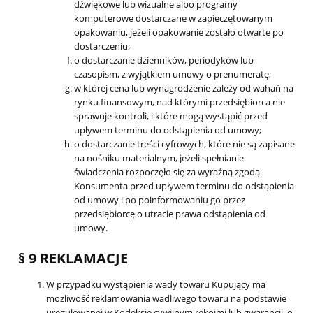
dźwiękowe lub wizualne albo programy
komputerowe dostarczane w zapieczętowanym
opakowaniu, jeżeli opakowanie zostało otwarte po
dostarczeniu;
o dostarczanie dzienników, periodyków lub
czasopism, z wyjątkiem umowy o prenumeratę;
w której cena lub wynagrodzenie zależy od wahań na
rynku finansowym, nad którymi przedsiębiorca nie
sprawuje kontroli, i które mogą wystąpić przed
upływem terminu do odstąpienia od umowy;
o dostarczanie treści cyfrowych, które nie są zapisane
na nośniku materialnym, jeżeli spełnianie
świadczenia rozpoczęło się za wyraźną zgodą
Konsumenta przed upływem terminu do odstąpienia
od umowy i po poinformowaniu go przez
przedsiębiorcę o utracie prawa odstąpienia od
umowy.
§ 9 REKLAMACJE
W przypadku wystąpienia wady towaru Kupujący ma
możliwość reklamowania wadliwego towaru na podstawie
uregulowanej w Kodeksie cywilnym rękojmi lub gwarancji, o