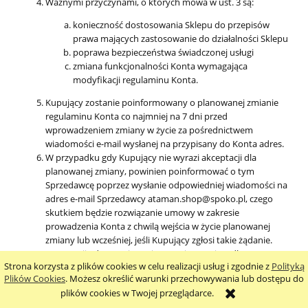
Ważnymi przyczynami, o których mowa w ust. 3 są:
konieczność dostosowania Sklepu do przepisów
prawa mających zastosowanie do działalności Sklepu
poprawa bezpieczeństwa świadczonej usługi
zmiana funkcjonalności Konta wymagająca
modyfikacji regulaminu Konta.
Kupujący zostanie poinformowany o planowanej zmianie
regulaminu Konta co najmniej na 7 dni przed
wprowadzeniem zmiany w życie za pośrednictwem
wiadomości e-mail wysłanej na przypisany do Konta adres.
W przypadku gdy Kupujący nie wyrazi akceptacji dla
planowanej zmiany, powinien poinformować o tym
Sprzedawcę poprzez wysłanie odpowiedniej wiadomości na
adres e-mail Sprzedawcy ataman.shop@spoko.pl, czego
skutkiem będzie rozwiązanie umowy w zakresie
prowadzenia Konta z chwilą wejścia w życie planowanej
zmiany lub wcześniej, jeśli Kupujący zgłosi takie żądanie.
W sytuacji gdy Kupujący nie wyrazi sprzeciwu dla
Strona korzysta z plików cookies w celu realizacji usług i zgodnie z
Polityką
planowanej zmiany do chwili wejścia jej w życie przyjmuje
Plików Cookies
. Możesz określić warunki przechowywania lub dostępu do
się, że akceptuje ją, co nie stanowi żadnej przeszkody do
plików cookies w Twojej przeglądarce.
rozwiązania umowy w przyszłości.