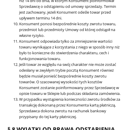
niż 14 dni od dnia, w którym Konsument poinformował
Sprzedawcę o odstąpieniu od umowy sprzedaży. Termin
jest zachowany, jeżeli Konsument odeśle towar przed
upływem terminu 14 dni.
Konsument ponosi bezpośrednie koszty zwrotu towaru,
przedmiot lub przedmioty Umowy od której odstąpił na
własne ryzyko.
Konsument odpowiada tylko za zmniejszenie wartości
towaru wynikające z korzystania z niego w sposób inny niż
było to konieczne do stwierdzenia charakteru, cech i
funkcjonowania towaru.
Jeśli towar ze względu na swój charakter nie może zostać
odesłany w zwykłym trybie pocztą Konsument również
będzie musiał ponieść bezpośrednie koszty zwrotu
towarów. O szacowanej wysokości tych kosztów
Konsument zostanie poinformowany przez Sprzedawcę w
opisie towaru w Sklepie lub podczas składania zamówienia.
W przypadku wystąpienia konieczności zwrotu środków za
transakcję dokonaną przez Konsumenta kartą płatniczą,
Sprzedawca dokona zwrotu na rachunek bankowy
przypisany do tej karty płatniczej.
§ 8 WYJĄTKI OD PRAWA ODSTĄPIENIA