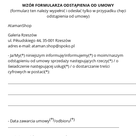
WZÓR FORMULARZA ODSTĄPIENIA OD UMOWY
(formularz ten należy wypełnić i odesłać tylko w przypadku chęci
odstąpienia od umowy)
AtamanShop
Galeria Rzeszów
ul. Piłsudskiego 44, 35-001 Rzeszów
adres e-mail: ataman.shop@spoko.pl
- Ja/My(*) niniejszym informuję/informujemy(*) o moim/naszym
odstąpieniu od umowy sprzedaży następujących rzeczy(*) / o
świadczenie następującej usługi(*) / o dostarczanie treści
cyfrowych w postaci(*):
............................................................................................................................................
............................................................................................................................................
............................................................................................................................................
(*)
(*)
- Data zawarcia umowy
/odbioru
..........................................................................................................................