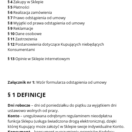
§ 4
Zakupy w Sklepie
§ 5
Płatności
§ 6
Realizacja zamówienia
§ 7
Prawo odstąpienia od umowy
§ 8
Wyjątki od prawa odstąpienia od umowy
§ 9
Reklamacje
§ 10
Dane osobowe
§ 11
Zastrzeżenia
§ 12
Postanowienia dotyczące Kupujących niebędących
Konsumentami
§ 13
Opinie w Sklepie internetowym
Załącznik nr 1:
Wzór formularza odstąpienia od umowy
§ 1 DEFINICJE
Dni robocze
– dni od poniedziałku do piątku za wyjątkiem dni
ustawowo wolnych od pracy.
Konto
– uregulowana odrębnym regulaminem nieodpłatna
funkcja Sklepu (usługa świadczona drogą elektroniczną), dzięki
której Kupujący może założyć w Sklepie swoje indywidualne Konto.
Konsument
– konsument w rozumieniu przepisów Kodeksu