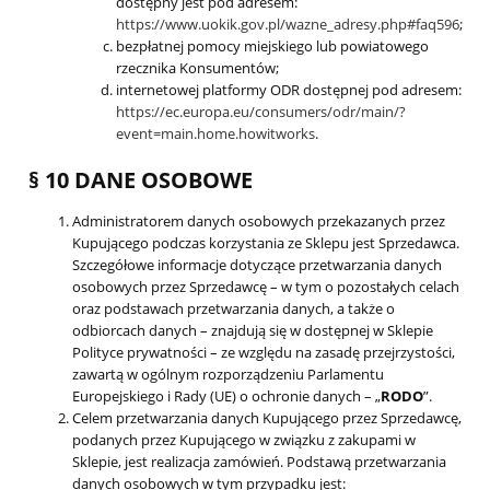
dostępny jest pod adresem:
https://www.uokik.gov.pl/wazne_adresy.php#faq596
;
bezpłatnej pomocy miejskiego lub powiatowego
rzecznika Konsumentów;
internetowej platformy ODR dostępnej pod adresem:
https://ec.europa.eu/consumers/odr/main/?
event=main.home.howitworks
.
§ 10 DANE OSOBOWE
Administratorem danych osobowych przekazanych przez
Kupującego podczas korzystania ze Sklepu jest Sprzedawca.
Szczegółowe informacje dotyczące przetwarzania danych
osobowych przez Sprzedawcę – w tym o pozostałych celach
oraz podstawach przetwarzania danych, a także o
odbiorcach danych – znajdują się w dostępnej w Sklepie
Polityce prywatności – ze względu na zasadę przejrzystości,
zawartą w ogólnym rozporządzeniu Parlamentu
Europejskiego i Rady (UE) o ochronie danych – „
RODO
”.
Celem przetwarzania danych Kupującego przez Sprzedawcę,
podanych przez Kupującego w związku z zakupami w
Sklepie, jest realizacja zamówień. Podstawą przetwarzania
danych osobowych w tym przypadku jest: