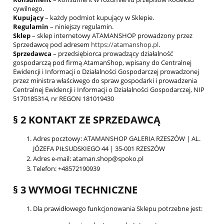
cywilnego.
Kupujący
– każdy podmiot kupujący w Sklepie.
Regulamin
– niniejszy regulamin.
Sklep
– sklep internetowy ATAMANSHOP prowadzony przez
Sprzedawcę pod adresem
https://atamanshop.pl
.
Sprzedawca
– przedsiębiorca prowadzący działalność
gospodarczą pod firmą AtamanShop, wpisany do Centralnej
Ewidencji i Informacji o Działalności Gospodarczej prowadzonej
przez ministra właściwego do spraw gospodarki i prowadzenia
Centralnej Ewidencji i Informacji o Działalności Gospodarczej, NIP
5170185314, nr REGON 181019430
§ 2 KONTAKT ZE SPRZEDAWCĄ
Adres pocztowy: ATAMANSHOP GALERIA RZESZÓW | AL.
JÓZEFA PIŁSUDSKIEGO 44 | 35-001 RZESZÓW
Adres e-mail: ataman.shop@spoko.pl
Telefon: +48572190939
§ 3 WYMOGI TECHNICZNE
Dla prawidłowego funkcjonowania Sklepu potrzebne jest: