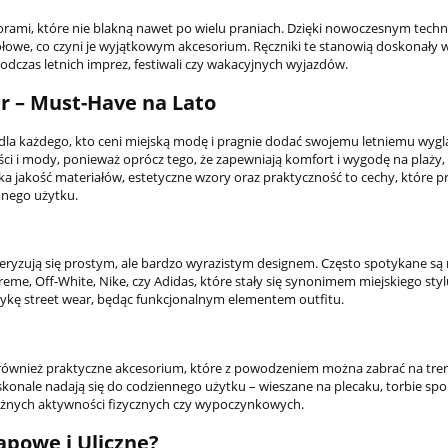
wzorami, które nie blakną nawet po wielu praniach. Dzięki nowoczesnym tec
ółowe, co czyni je wyjątkowym akcesorium. Ręczniki te stanowią doskonały 
odczas letnich imprez, festiwali czy wakacyjnych wyjazdów.
r – Must-Have na Lato
 dla każdego, kto ceni miejską modę i pragnie dodać swojemu letniemu wyg
ci i mody, ponieważ oprócz tego, że zapewniają komfort i wygodę na plaży,
ka jakość materiałów, estetyczne wzory oraz praktyczność to cechy, które pr
nnego użytku.
teryzują się prostym, ale bardzo wyrazistym designem. Często spotykane są r
me, Off-White, Nike, czy Adidas, które stały się synonimem miejskiego styl
etykę street wear, będąc funkcjonalnym elementem outfitu.
le również praktyczne akcesorium, które z powodzeniem można zabrać na tren
skonale nadają się do codziennego użytku – wieszane na plecaku, torbie spo
różnych aktywności fizycznych czy wypoczynkowych.
apowe i Uliczne?