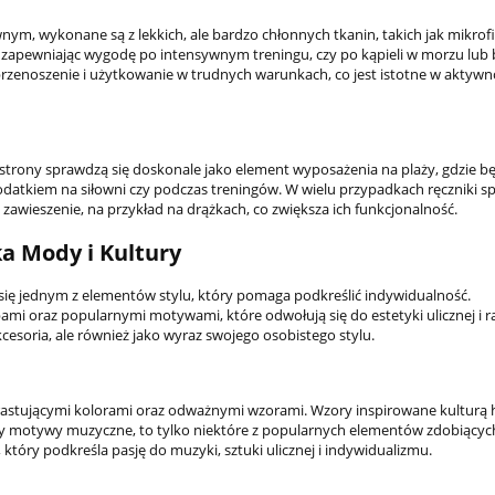
m, wykonane są z lekkich, ale bardzo chłonnych tkanin, takich jak mikrofib
, zapewniając wygodę po intensywnym treningu, czy po kąpieli w morzu lub 
przenoszenie i użytkowanie w trudnych warunkach, co jest istotne w aktywn
j strony sprawdzą się doskonale jako element wyposażenia na plaży, gdzie 
odatkiem na siłowni czy podczas treningów. W wielu przypadkach ręczniki s
zawieszenie, na przykład na drążkach, co zwiększa ich funkcjonalność.
ka Mody i Kultury
y się jednym z elementów stylu, który pomaga podkreślić indywidualność.
ami oraz popularnymi motywami, które odwołują się do estetyki ulicznej i r
kcesoria, ale również jako wyraz swojego osobistego stylu.
trastującymi kolorami oraz odważnymi wzorami. Wzory inspirowane kulturą 
czy motywy muzyczne, to tylko niektóre z popularnych elementów zdobiących
który podkreśla pasję do muzyki, sztuki ulicznej i indywidualizmu.