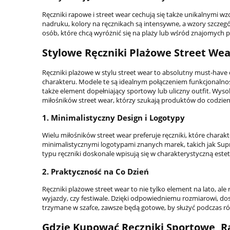
Ręczniki rapowe i street wear cechują się także unikalnymi 
nadruku, kolory na ręcznikach są intensywne, a wzory szczeg
osób, które chcą wyróżnić się na plaży lub wśród znajomych p
Stylowe Ręczniki Plażowe Street Wea
Ręczniki plażowe w stylu street wear to absolutny must-have
charakteru. Modele te są idealnym połączeniem funkcjonalnoś
także element dopełniający sportowy lub uliczny outfit. Wyso
miłośników street wear, którzy szukają produktów do codzie
1.
Minimalistyczny Design i Logotypy
Wielu miłośników street wear preferuje ręczniki, które charak
minimalistycznymi logotypami znanych marek, takich jak Supre
typu ręczniki doskonale wpisują się w charakterystyczną est
2.
Praktyczność na Co Dzień
Ręczniki plażowe street wear to nie tylko element na lato, a
wyjazdy, czy festiwale. Dzięki odpowiedniemu rozmiarowi, do
trzymane w szafce, zawsze będą gotowe, by służyć podczas 
Gdzie Kupować Ręczniki Sportowe, R