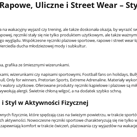
apowe, Uliczne i Street Wear – Sty
 na wakacyjny wyjazd czy trening, ale także doskonała okazja, by wyrazić s
 rapowej, ręczniki stały się nie tylko produktem użytkowym, ale także ważnym
go wyglądu. Współczesne ręczniki plażowe sportowe, rapowe i street wear ł
wierciedla ducha młodzieżowej mody i subkultur.
na, grafika ze śmiesznymi wizerunkami.
ukami, wizerunkami czy napisami sportowymi, Football fans on holidays, Bull
bull, Only for winners, Pretorian Sports, Extreme Adrenaline. Materiały wyko
ich walory użytkowe. Oferowane produkty ręczniki kąpielowe i plażowe są mi
e wywołują alergii. Świetnie chłoną wilgoć, a na dodatek szybko schną.
i Styl w Aktywności Fizycznej
ych fizycznie, które spędzają czas na świeżym powietrzu, w trakcie sport
ch aktywności. Nowoczesne ręczniki sportowe charakteryzują się nie tylko 
 zapewniają komfort w trakcie ćwiczeń, plażowania czy wyjazdów na wakacje