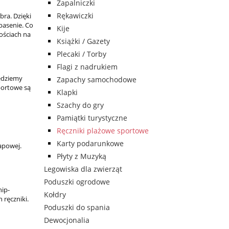
Zapalniczki
Rękawiczki
ra. Dzięki
basenie. Co
Kije
ościach na
Książki / Gazety
Plecaki / Torby
Flagi z nadrukiem
będziemy
Zapachy samochodowe
portowe są
Klapki
Szachy do gry
Pamiątki turystyczne
Ręczniki plażowe sportowe
Karty podarunkowe
apowej.
Płyty z Muzyką
Legowiska dla zwierząt
Poduszki ogrodowe
hip-
Kołdry
 ręczniki.
Poduszki do spania
Dewocjonalia