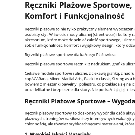
Ręczniki Plażowe Sportowe, R
Komfort i Funkcjonalność
Ręczniki plażowe to nie tylko praktyczny element wyposażenia
osobisty styl. W świecie mody ulicznej (street wear) i kultury
akcesorium, które może dopełniać całość sportowego, uliczne
sobie funkcjonalność, komfort i wyjątkowy design, który odz
Ręczniki plażowe sportowe dla każdego Plażowicza!
Ręczniki plażowe sportowe ręczniki z nadrukiem, grafika ulicz
Ciekawe modele sportowe i uliczne, z ciekawą grafiką, z nadr
copACABana, Mixed Martial Arts, Black to classic, Strong as a 
bowiem z mieszanki bawełny i poliestru, co przekłada się na 
oraz delikatne i bezpieczne dla skóry. Nie podrażniają jej i ni
Ręczniki Plażowe Sportowe – Wygoda 
Ręcznik plażowy sportowy to doskonały wybór dla osób aktywn
plażowych, treningów na siłowni czy intensywnych wakacyjny
chłonnością, ale również szybkoschnącymi materiałami, które
1.
Wysokiej Jakości Materiały