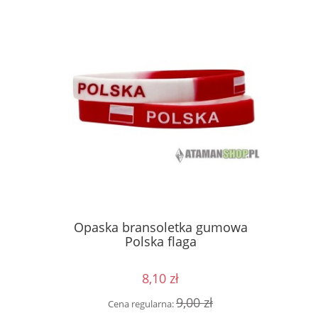
ęść Boże
Kosz
Opaska bransoletka gumowa
 GAŚNICA
kon
Polska flaga
8,10 zł
0 zł
Cen
9,00 zł
Cena regularna: