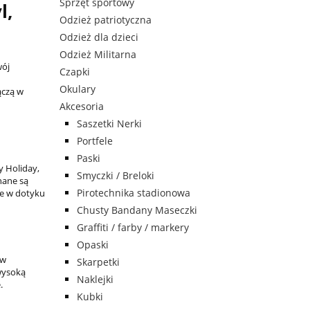
Sprzęt sportowy
l,
Odzież patriotyczna
Odzież dla dzieci
Odzież Militarna
wój
Czapki
Okulary
ączą w
Akcesoria
Saszetki Nerki
Portfele
Paski
y Holiday,
Smyczki / Breloki
nane są
Pirotechnika stadionowa
łe w dotyku
Chusty Bandany Maseczki
Graffiti / farby / markery
Opaski
ów
Skarpetki
wysoką
Naklejki
.
Kubki