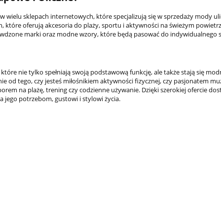
 wielu sklepach internetowych, które specjalizują się w sprzedaży mody ulic
, które oferują akcesoria do plaży, sportu i aktywności na świeżym powietr
prawdzone marki oraz modne wzory, które będą pasować do indywidualnego s
 które nie tylko spełniają swoją podstawową funkcję, ale także stają się mo
nie od tego, czy jesteś miłośnikiem aktywności fizycznej, czy pasjonatem mu
rem na plażę, trening czy codzienne używanie. Dzięki szerokiej ofercie do
Poduszka pikowana na 
 jego potrzebom, gustowi i stylowi życia.
pianki 50x50x50 cm c
69,30 zł
77,0
Cena regularna:
do koszyka