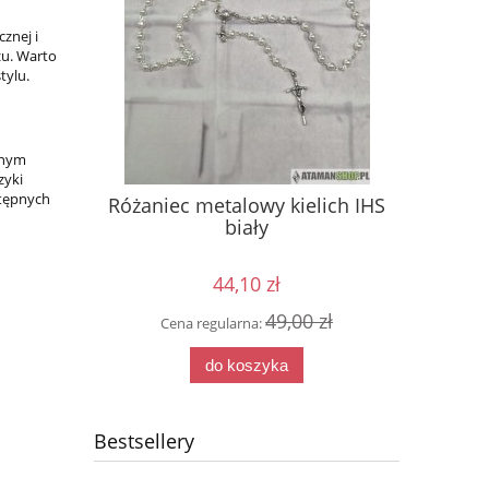
znej i
zu. Warto
tylu.
dnym
zyki
stępnych
krzesło z
Różaniec metalowy kielich IHS
Spodenki
iemnoszara
biały
44,10 zł
0 zł
49,00 zł
Cena regularna:
Cena
do koszyka
Bestsellery