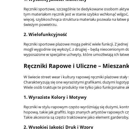
Ręczniki sportowe, szczególnie te dedykowane osobom aktywny
tym materiałom ręcznik jest w stanie szybko wchłonąć wilgoć
więcej, szybkoschnąca struktura materiału pozwala na łatwe 
świeżym powietrzu.
2.
Wielofunkcyjność
Ręczniki sportowe plażowe mogą pełnić wiele funkcji. Z jedne
mogli wygodnie się wyłożyć, z drugiej – będą nieocenionym d
wyposażone w specjalne uchwyty, które umożliwiają ich łatwe 
Ręczniki Rapowe i Uliczne – Mieszan
W świecie street wear i kultury rapowej ręczniki plażowe stał
Charakteryzują się one wyrazistymi grafikami, dużymi logotyp
Wiele osób traktuje te produkty nie tylko jako funkcjonalne a
1.
Wyraziste Kolory i Motywy
Ręczniki w stylu rapowym często wyróżniają się dużymi, kon
hopową, takie jak graffiti, logo znanych artystów rapowych 
Takie akcesoria są często traktowane jako element garderoby, 
2.
Wysokiej Jakości Druk i Wzory