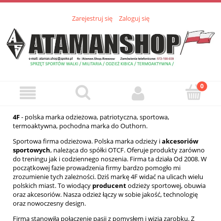
Zarejestruj się
Zaloguj się
4F
- polska marka odzieżowa,
patriotyczna
, sportowa,
termoaktywna, pochodna marka do Outhorn.
Sportowa firma odzieżowa. Polska marka odzieży i
akcesoriów
sportowych
, należąca do spółki OTCF. Oferuje produkty zarówno
do treningu jak i codziennego noszenia. Firma ta działa Od 2008. W
początkowej fazie prowadzenia firmy bardzo pomogło mi
zrozumienie tych zależności. Dziś markę 4F widać na ulicach wielu
polskich miast. To wiodący
producent
odzieży sportowej, obuwia
oraz akcesoriów. Nasza odzież łączy w sobie jakość, technologię
oraz nowoczesny design.
Firma stanowiła połączenie pasji z pomysłem i wizją zarobku. Z