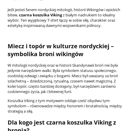
Jeśli jesteś fanem nordyckiej mitologii, historii Wikingów i epickich
bitew,
czarna koszulka Viking
z białym nadrukiem to idealny
wybór. Ten wyjątkowy T-shirt łączy w sobie siłę, charakter oraz
estetykę inspirowaną dawnymi wojownikami północy.
Miecz i topór w kulturze nordyckiej –
symbolika broni wikingów
W mitologii nordyckiej oraz w historii Skandynawii broń nie była
jedynie narzędziem walki. Była symbolem statusu społecznego,
osobistej odwagi i związku z bogami. Miecz był uważany za broń
szlachetną – dziedziczoną, rytualną, czasem nawet magiczną. Z
kolei topór, często bardziej dostępny, był narzędziem zarówno
codziennego życia, jak i bitewnej furii.
Koszulka Viking z tym motywem oddaje cześć obydwu tym
symbolom – równowadze między honorem i brutalnością, między
strategią a siłą.
Dla kogo jest czarna koszulka Viking z
bronią?