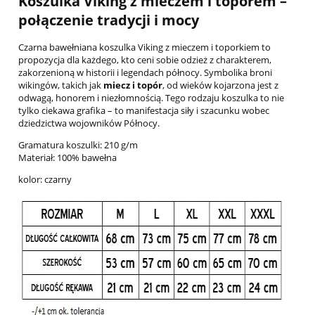
Koszulka Viking z mieczem i toporem –
połączenie tradycji i mocy
Czarna bawełniana koszulka Viking z mieczem i toporkiem to
propozycja dla każdego, kto ceni sobie odzież z charakterem,
zakorzenioną w historii i legendach północy. Symbolika broni
wikingów, takich jak
miecz i topór
, od wieków kojarzona jest z
odwagą, honorem i niezłomnością. Tego rodzaju koszulka to nie
tylko ciekawa grafika – to manifestacja siły i szacunku wobec
dziedzictwa wojowników Północy.
Gramatura koszulki: 210 g/m
Materiał: 100% bawełna
kolor: czarny