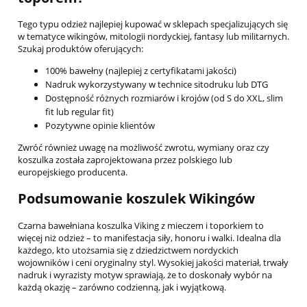
Tego typu odzież najlepiej kupować w sklepach specjalizujących się
w tematyce wikingów, mitologii nordyckiej, fantasy lub militarnych.
Szukaj produktów oferujących:
100% bawełny (najlepiej z certyfikatami jakości)
Nadruk wykorzystywany w technice sitodruku lub DTG
Dostępność różnych rozmiarów i krojów (od S do XXL, slim
fit lub regular fit)
Pozytywne opinie klientów
Zwróć również uwagę na możliwość zwrotu, wymiany oraz czy
koszulka została zaprojektowana przez polskiego lub
europejskiego producenta.
Podsumowanie koszulek Wikingów
Czarna bawełniana koszulka Viking z mieczem i toporkiem to
więcej niż odzież – to manifestacja siły, honoru i walki. Idealna dla
każdego, kto utożsamia się z dziedzictwem nordyckich
wojowników i ceni oryginalny styl. Wysokiej jakości materiał, trwały
nadruk i wyrazisty motyw sprawiają, że to doskonały wybór na
każdą okazję – zarówno codzienną, jak i wyjątkową.