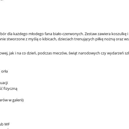
ybór dla każdego młodego fana biało-czerwonych. Zestaw zawiera koszulkę i
nie stworzone z myślą o kibicach, dzieciach trenujących piłkę nożną oraz ws
towej, jak i na co dzień, podczas meczów, świąt narodowych czy wydarzeń sz
 orła
uacji
ść fizyczną
rów w galerii)
Okulary przeciwsł
polaryzacyjne dla dzi
filtrem
lub WF