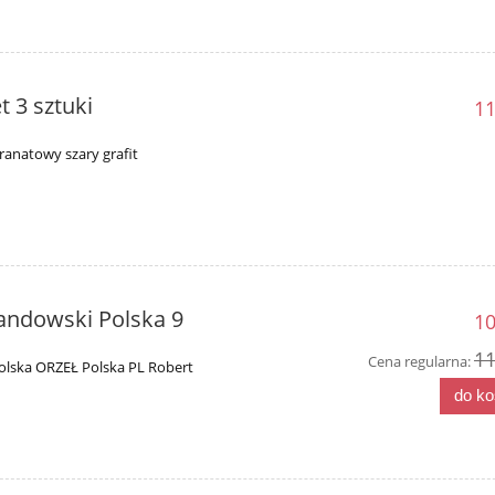
 3 sztuki
11
granatowy szary grafit
andowski Polska 9
10
11
Cena regularna:
Polska ORZEŁ Polska PL Robert
do k