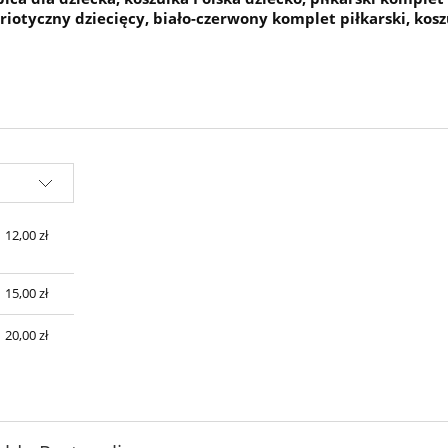
triotyczny dziecięcy, biało-czerwony komplet piłkarski, kosz
sztów
12,00 zł
15,00 zł
20,00 zł