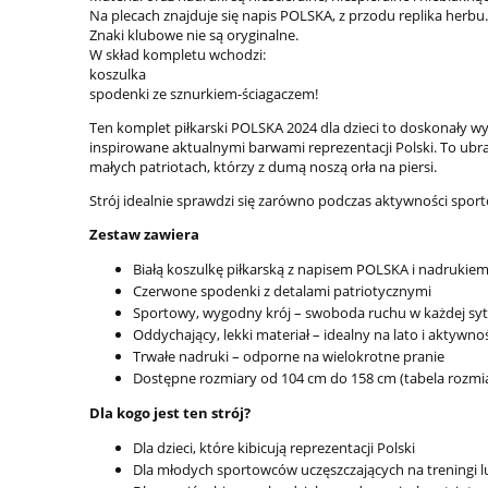
Na plecach znajduje się napis POLSKA, z przodu replika herbu.
Znaki klubowe nie są oryginalne.
W skład kompletu wchodzi:
koszulka
spodenki ze sznurkiem-ściagaczem!
Ten komplet piłkarski POLSKA 2024 dla dzieci to doskonały w
inspirowane aktualnymi barwami reprezentacji Polski. To ubra
małych patriotach, którzy z dumą noszą orła na piersi.
Strój idealnie sprawdzi się zarówno podczas aktywności spor
Zestaw zawiera
Białą koszulkę piłkarską z napisem POLSKA i nadrukiem
Czerwone spodenki z detalami patriotycznymi
Sportowy, wygodny krój – swoboda ruchu w każdej syt
Oddychający, lekki materiał – idealny na lato i aktywno
Trwałe nadruki – odporne na wielokrotne pranie
Dostępne rozmiary od 104 cm do 158 cm (tabela rozmia
Dla kogo jest ten strój?
Dla dzieci, które kibicują reprezentacji Polski
Dla młodych sportowców uczęszczających na treningi 