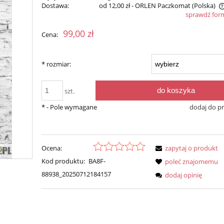
Dostawa:
od 12,00 zł
- ORLEN Paczkomat
(Polska)
sprawdź for
Cena nie zawiera ewentualnych kosztów
99,00 zł
Cena:
płatności
*
rozmiar:
do koszyka
szt.
*
- Pole wymagane
dodaj do p
Ocena:
zapytaj o produkt
Kod produktu:
BA8F-
poleć znajomemu
88938_20250712184157
dodaj opinię