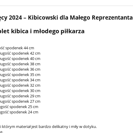
ęcy 2024 – Kibicowski dla Małego Reprezentanta
let kibica i młodego piłkarza
gość spodenek 44 cm
długość spodenek 42 cm
długość spodenek 40 cm
długość spodenek 38 cm
długość spodenek 36 cm
długość spodenek 35 cm
długość spodenek 34 cm
długość spodenek 32 cm
długość spodenek 30 cm
długość spodenek 29 cm
długość spodenek 27 cm
ługość spodenek 25 cm
ługość spodenek 24 cm
którym materiał jest bardzo delikatny i miły w dotyku.
e.