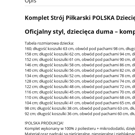
Opis
Komplet Strój Piłkarski POLSKA Dzieci
Oficjalny styl, dziecięca duma – komp
Tabela rozmiarowa dziecka:
160; długość koszulki 63 cm, obwód pod pachami 98 cm, dłu
158 cm; długość koszulki 62 cm, obwód pod pachami 94 cm, 
152 cm; długość koszulki 61 cm, obwód pod pachami 90 cm, 
146 cm; długość koszulki 58 cm, obwód pod pachami 86 cm, 
140 cm; długość koszulki 56 cm, obwód pod pachami 82 cm, 
134 cm; długość koszulki 52 cm, obwód pod pachami 78 cm, 
128 cm; długość koszulki 50 cm, obwód pod pachami 74 cm, 
122 cm; długość koszulki 48 cm, obwód pod pachami 72 cm, 
116 cm; długość koszulki 45 cm, obwód pod pachami 70 cm, 
110 cm; długość koszulki 44 cm, obwód pod pachami 68 cm, 
104 cm; długość koszulki 41 cm, obwód pod pachami 65 cm, 
98 cm; długość koszulki 38 cm, obwód pod pachami 63 cm, d
92 cm; długość koszulki 36 cm, obwód pod pachami 60 cm, d
!POLSKA PRODUKCJA!
Komplet wykonany w 100% z poliesteru + mikrododatki, dzięki 
Materiał oraz nadruki są nieścieralne, niespieralne i nieblaknąc