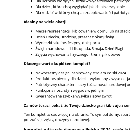
Dla uczniów biorących udział w wydarzeniach patrioty
Dla dzieci, które chcą wyglądać jak ich piłkarscy idole
Dla rodziców, którzy chcą zaszczepić wartości patrioty
Idealny na wiele okazji
Mecze reprezentacji i kibicowanie w domu lub na stadi
Dzień Dziecka, urodziny, prezent z okazji świąt
Wycieczki szkolne, festyny, dni sportu
Święta narodowe – 11 listopada, 3 maja, Dzień Flagi
Zajęcia wychowania fizycznego i treningi klubowe
Dlaczego warto kupić ten komplet?
Nowoczesny design inspirowany strojem Polski 2024
Produkt bezpieczny dla dzieci – wykonany z wysokiej j
Patriotyczny charakter – uczy tożsamości narodowej o
Funkcjonalność, styl i wygoda w jednym
Gwarantowana szybka wysyłka i łatwy zwrot
Zamów teraz i pokaż, że Twoje dziecko gra i kibicuje z s
Ten komplet to coś więcej niż ubranie. To symbol dumy, spor
poczuć się częścią drużyny narodowej.
komplet piłkarski dziecięcy Polska 2024, strój ki