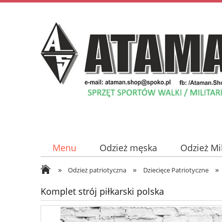
Menu
Odzież męska
Odzież Mi
»
»
»
Odzież damska
Płyty z Muzyką
Odzież patriotyczna
Dziecięce Patriotyczne
Komplet strój piłkarski polska