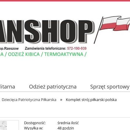
litarna
Odzież patriotyczna
Sprzęt sportowy
»
Nowości
Promocje
Blog
Kontakt
Dziecięca Patriotyczna Piłkarska
Komplet strój piłkarski polska
Dostępność:
średnia ilość
Wysyłka w:
48 godzin