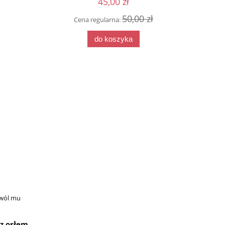
45,00 zł
9 zł
50,00 zł
Cena regularna:
Cena
do koszyka
zwól mu
 z orłem,