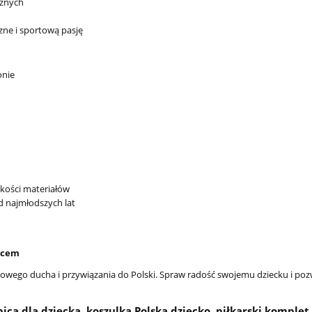
42,67 zł
cznych
45,3
Cena regularna:
czne i sportową pasję
do koszyka
onie
akości materiałów
d najmłodszych lat
ercem
towego ducha i przywiązania do Polski. Spraw radość swojemu dziecku i po
bica dla dziecka, koszulka Polska dziecko, piłkarski komplet