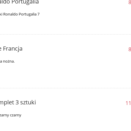
aldo Portugalia
8
ki Ronaldo Portugalia 7
e Francja
8
ka nożna.
plet 3 sztuki
11
czarny czarny