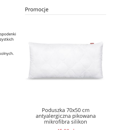
Promocje
 spodenki
zystkich
kolnych.
oneczne
Poduszka 70x50 cm
Bluza B
ewczynki z
antyalergiczna pikowana
mikrofibra silikon