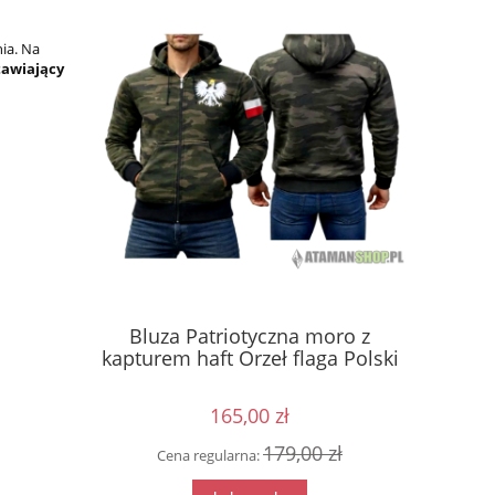
ia. Na
tawiający
ży Orzeł
Bluza Patriotyczna moro z
Poduszk
za Brać
kapturem haft Orzeł flaga Polski
na ła
wo
165,00 zł
0 zł
179,00 zł
Cena regularna:
Cen