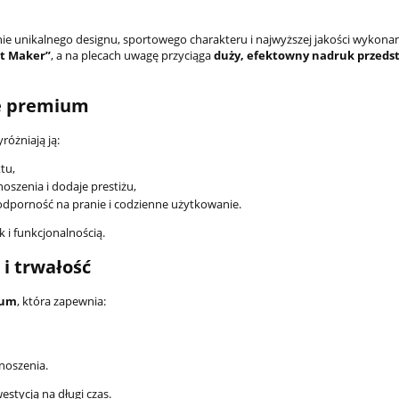
ie unikalnego designu, sportowego charakteru i najwyższej jakości wykonan
t Maker”
, a na plecach uwagę przyciąga
duży, efektowny nadruk przeds
le premium
różniają ją:
tu,
noszenia i dodaje prestiżu,
dporność na pranie i codzienne użytkowanie.
 i funkcjonalnością.
 i trwałość
Szalik Polska Zwycię
Biały, Zwycięży Nas
ium
, która zapewnia:
32,40 zł
36,0
noszenia.
Cena regularna:
estycją na długi czas.