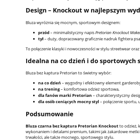
Design – Knockout w najlepszym wy
Bluza wyróżnia się mocnym, sportowym designem:
przód
– minimalistyczny napis
Pretorian Knockout Make
tył
– duży, dopracowany graficznie nadruk fightera psa
To połączenie klasyki i nowoczesności w stylu streetwear oraz
Idealna na co dzień i do sportowych s
Bluza bez kaptura Pretorian to świetny wybór:
na co dzień
– wygodny i efektowny element garderob
na trening
– komfortowa odzież sportowa,
dla fanów marki Pretorian
– charakterystyczny desig
dla osób ceniących mocny styl
– połączenie sportu, u
Podsumowanie
Bluza czarna bez kaptura Pretorian Knockout
to odzież, 
wykonaniem i detalami premium, takimi jak żakardowe metki c
trwałości, ale także mocnego, sportowego stylu.