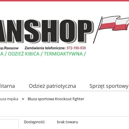
litarna
Odzież patriotyczna
Sprzęt sportowy
»
Nowości
Promocje
Blog
Kontakt
luza męska
Bluza sportowa Knockout fighter
Dostępność:
brak towaru