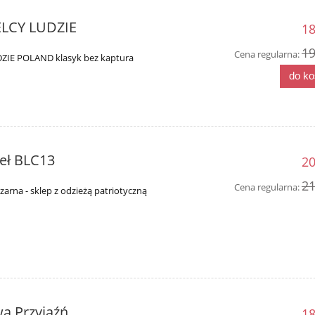
IELCY LUDZIE
18
19
Cena regularna:
ZIE POLAND klasyk bez kaptura
do k
zeł BLC13
20
21
Cena regularna:
zarna - sklep z odzieżą patriotyczną
wa Przyjaźń
18