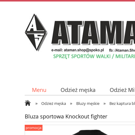
Menu
Odzież męska
Odzież Mi
»
»
»
Odzież damska
Płyty z Muzyką
Odzież męska
Bluzy męskie
Bez kaptura b
Bluza sportowa Knockout fighter
promocja