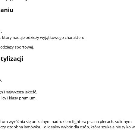
do koszyka
daniu
r
,
, który nadaje odzieży wyjątkowego charakteru.
 odzieży sportowej.
tylizacji
y,
n i najwyższa jakość,
licy i klasy premium.
która wyróżnia się unikalnym nadrukiem fightera psa na plecach, solidnym
zy ozdobna lamówka. To idealny wybór dla osób, które szukają nie tylko w