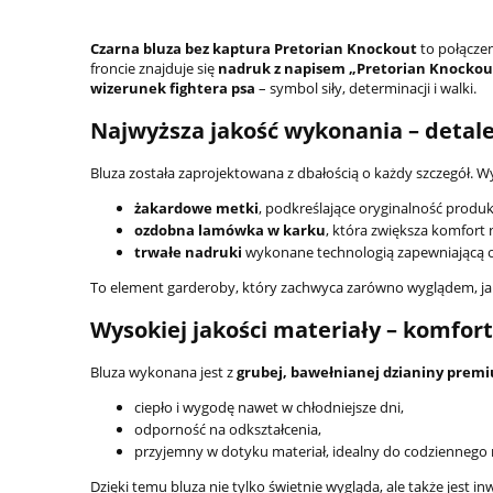
Czarna bluza bez kaptura Pretorian Knockout
to połączen
froncie znajduje się
nadruk z napisem „Pretorian Knockou
wizerunek fightera psa
– symbol siły, determinacji i walki.
Najwyższa jakość wykonania – deta
Bluza została zaprojektowana z dbałością o każdy szczegół. Wy
żakardowe metki
, podkreślające oryginalność produk
ozdobna lamówka w karku
, która zwiększa komfort 
trwałe nadruki
wykonane technologią zapewniającą o
To element garderoby, który zachwyca zarówno wyglądem, jak
Wysokiej jakości materiały – komfort
Bluza wykonana jest z
grubej, bawełnianej dzianiny prem
ciepło i wygodę nawet w chłodniejsze dni,
odporność na odkształcenia,
przyjemny w dotyku materiał, idealny do codziennego 
Dzięki temu bluza nie tylko świetnie wygląda, ale także jest inw