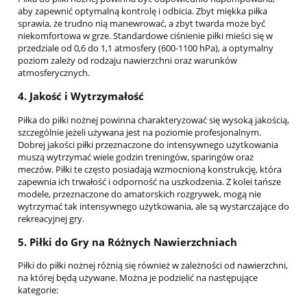
aby zapewnić optymalną kontrolę i odbicia. Zbyt miękka piłka
sprawia, że trudno nią manewrować, a zbyt twarda może być
niekomfortowa w grze. Standardowe ciśnienie piłki mieści się w
przedziale od 0,6 do 1,1 atmosfery (600-1100 hPa), a optymalny
poziom zależy od rodzaju nawierzchni oraz warunków
atmosferycznych.
4.
Jakość i Wytrzymałość
Piłka do piłki nożnej powinna charakteryzować się wysoką jakością,
szczególnie jeżeli używana jest na poziomie profesjonalnym.
Dobrej jakości piłki przeznaczone do intensywnego użytkowania
muszą wytrzymać wiele godzin treningów, sparingów oraz
meczów. Piłki te często posiadają wzmocnioną konstrukcję, która
zapewnia ich trwałość i odporność na uszkodzenia. Z kolei tańsze
modele, przeznaczone do amatorskich rozgrywek, mogą nie
wytrzymać tak intensywnego użytkowania, ale są wystarczające do
rekreacyjnej gry.
5.
Piłki do Gry na Różnych Nawierzchniach
Piłki do piłki nożnej różnią się również w zależności od nawierzchni,
na której będą używane. Można je podzielić na następujące
kategorie: