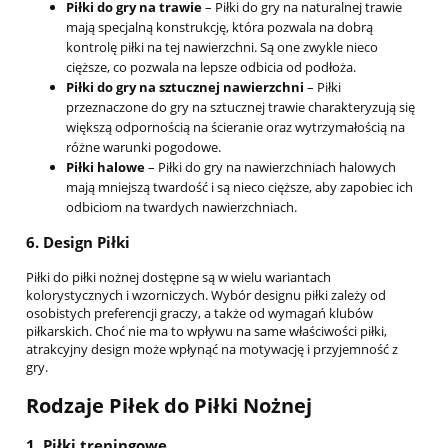
Piłki do gry na trawie
– Piłki do gry na naturalnej trawie
mają specjalną konstrukcję, która pozwala na dobrą
kontrolę piłki na tej nawierzchni. Są one zwykle nieco
cięższe, co pozwala na lepsze odbicia od podłoża.
Piłki do gry na sztucznej nawierzchni
– Piłki
przeznaczone do gry na sztucznej trawie charakteryzują się
większą odpornością na ścieranie oraz wytrzymałością na
różne warunki pogodowe.
Piłki halowe
– Piłki do gry na nawierzchniach halowych
mają mniejszą twardość i są nieco cięższe, aby zapobiec ich
odbiciom na twardych nawierzchniach.
6.
Design Piłki
Piłki do piłki nożnej dostępne są w wielu wariantach
kolorystycznych i wzorniczych. Wybór designu piłki zależy od
osobistych preferencji graczy, a także od wymagań klubów
piłkarskich. Choć nie ma to wpływu na same właściwości piłki,
atrakcyjny design może wpłynąć na motywację i przyjemność z
gry.
Rodzaje Piłek do Piłki Nożnej
1.
Piłki treningowe