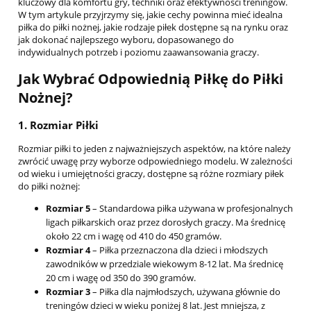
kluczowy dla komfortu gry, techniki oraz efektywności treningów.
W tym artykule przyjrzymy się, jakie cechy powinna mieć idealna
piłka do piłki nożnej, jakie rodzaje piłek dostępne są na rynku oraz
jak dokonać najlepszego wyboru, dopasowanego do
indywidualnych potrzeb i poziomu zaawansowania graczy.
Jak Wybrać Odpowiednią Piłkę do Piłki
Nożnej?
1.
Rozmiar Piłki
Rozmiar piłki to jeden z najważniejszych aspektów, na które należy
zwrócić uwagę przy wyborze odpowiedniego modelu. W zależności
od wieku i umiejętności graczy, dostępne są różne rozmiary piłek
do piłki nożnej:
Rozmiar 5
– Standardowa piłka używana w profesjonalnych
ligach piłkarskich oraz przez dorosłych graczy. Ma średnicę
około 22 cm i wagę od 410 do 450 gramów.
Rozmiar 4
– Piłka przeznaczona dla dzieci i młodszych
zawodników w przedziale wiekowym 8-12 lat. Ma średnicę
20 cm i wagę od 350 do 390 gramów.
Rozmiar 3
– Piłka dla najmłodszych, używana głównie do
treningów dzieci w wieku poniżej 8 lat. Jest mniejsza, z