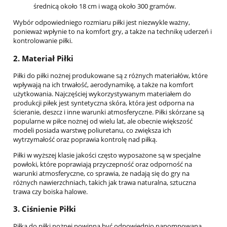
średnicą około 18 cm i wagą około 300 gramów.
Wybór odpowiedniego rozmiaru piłki jest niezwykle ważny,
ponieważ wpłynie to na komfort gry, a także na technikę uderzeń i
kontrolowanie piłki.
2.
Materiał Piłki
Piłki do piłki nożnej produkowane są z różnych materiałów, które
wpływają na ich trwałość, aerodynamikę, a także na komfort
użytkowania. Najczęściej wykorzystywanym materiałem do
produkcji piłek jest syntetyczna skóra, która jest odporna na
ścieranie, deszcz i inne warunki atmosferyczne. Piłki skórzane są
popularne w piłce nożnej od wielu lat, ale obecnie większość
modeli posiada warstwę poliuretanu, co zwiększa ich
wytrzymałość oraz poprawia kontrolę nad piłką.
Piłki w wyższej klasie jakości często wyposażone są w specjalne
powłoki, które poprawiają przyczepność oraz odporność na
warunki atmosferyczne, co sprawia, że nadają się do gry na
różnych nawierzchniach, takich jak trawa naturalna, sztuczna
trawa czy boiska halowe.
3.
Ciśnienie Piłki
Piłka do piłki nożnej powinna być odpowiednio napompowana,