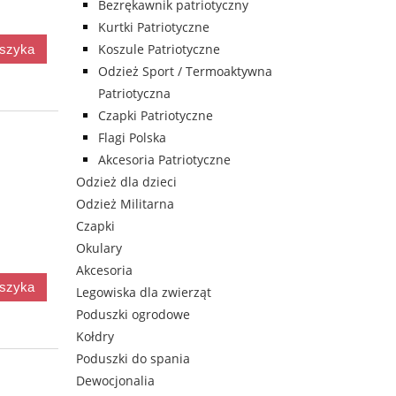
Bezrękawnik patriotyczny
Kurtki Patriotyczne
Koszule Patriotyczne
oszyka
Odzież Sport / Termoaktywna
Patriotyczna
Czapki Patriotyczne
Flagi Polska
Akcesoria Patriotyczne
Odzież dla dzieci
Odzież Militarna
Czapki
Okulary
Akcesoria
oszyka
Legowiska dla zwierząt
Poduszki ogrodowe
Kołdry
Poduszki do spania
Dewocjonalia