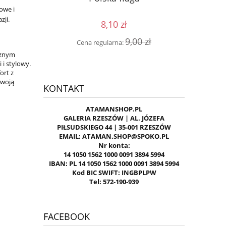
owe i
zji.
8,10 zł
0 zł
Cen
9,00 zł
Cena regularna:
cznym
i stylowy.
ort z
swoją
KONTAKT
ATAMANSHOP.PL
GALERIA RZESZÓW | AL. JÓZEFA
PIŁSUDSKIEGO 44 | 35-001 RZESZÓW
EMAIL: ATAMAN.SHOP@SPOKO.PL
Nr konta:
14 1050 1562 1000 0091 3894 5994
IBAN: PL 14 1050 1562 1000 0091 3894 5994
Kod BIC SWIFT: INGBPLPW
Tel: 572-190-939
FACEBOOK