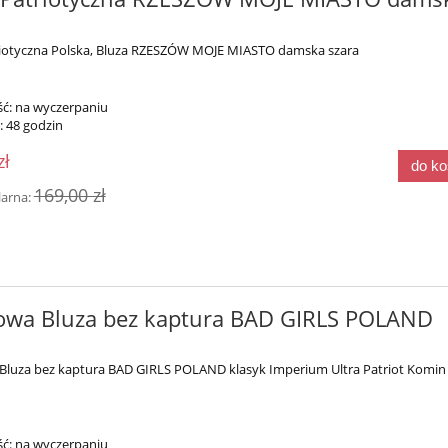
riotyczna Polska, Bluza RZESZÓW MOJE MIASTO damska szara
ć:
na wyczerpaniu
:
48 godzin
zł
do k
169,00 zł
larna:
owa Bluza bez kaptura BAD GIRLS POLAND
Bluza bez kaptura BAD GIRLS POLAND klasyk Imperium Ultra Patriot Komin
ć:
na wyczerpaniu