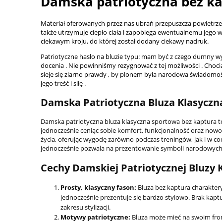
Damska patriotyczna bez k
Materiał oferowanych przez nas ubrań przepuszcza powietrze, 
także utrzymuje ciepło ciała i zapobiega ewentualnemu jego 
ciekawym kroju, do której został dodany ciekawy nadruk.
Patriotyczne hasło na bluzie typu: mam być z czego dumny wyr
docenia . Nie powinniśmy rezygnować z tej możliwości . Choci
sieje się ziarno prawdy , by plonem była narodowa świadomość 
jego treść i siłę .
Damska Patriotyczna Bluza Klasyczn
Damska patriotyczna bluza klasyczna sportowa bez kaptura to
jednocześnie ceniąc sobie komfort, funkcjonalność oraz now
życia, oferując wygodę zarówno podczas treningów, jak i w co
jednocześnie pozwala na prezentowanie symboli narodowych
Cechy Damskiej Patriotycznej Bluzy 
Prosty, klasyczny fason:
Bluza bez kaptura charakter
jednocześnie prezentuje się bardzo stylowo. Brak kaptu
zakresu stylizacji.
Motywy patriotyczne:
Bluza może mieć na swoim fron