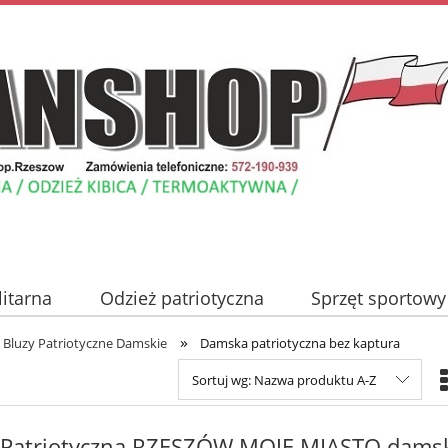
litarna
Odzież patriotyczna
Sprzęt sportowy
»
Nowości
Promocje
Blog
Kontakt
Bluzy Patriotyczne Damskie
Damska patriotyczna bez kaptura
Sortuj wg:
Nazwa produktu A-Z
 Patriotyczna RZESZÓW MOJE MIASTO dams