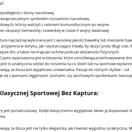
yć:
epodległości i dumy narodowej.
ą niezaprzeczalnym symbolem tożsamości narodowej.
dowych, którzy walczyli z reżimem komunistycznym po wojnie.
 okupacji niemieckiej i sowieckiej w czasie II wojny światowej.
ra najczęściej wykonana jest z wysokiej jakości bawełny lub mieszanki baw
o przyjemna w dotyku, jak i wystarczająco trwała, by służyć przez długi czas. 
jsze dni, a także nie krępuje ruchów podczas aktywności fizycznych.
. Często wyposażona jest w kieszenie, które umożliwiają przechowywanie d
u jest to praktyczna odzież do noszenia na co dzień lub na sportowe wydarze
awiają, że bluza jest wyjątkowo uniwersalna. Pasuje do różnych stylów – od
e się z jeansami, legginsami, szortami, czy sportowymi spodenkami, tworząc
Legowisko dla psa 
PRESTIGE 80x60
Klasycznej Sportowej Bez Kaptura:
wodoodporna s
69,30 zł
tóry jest ponadczasowy. Dzięki klasycznemu wyglądowi, łatwo ją dopasować 
nia.
77,0
Cena regularna:
iają, że bluza jest nie tylko elegancka, ale również wygodna i praktyczna. 
do koszyka