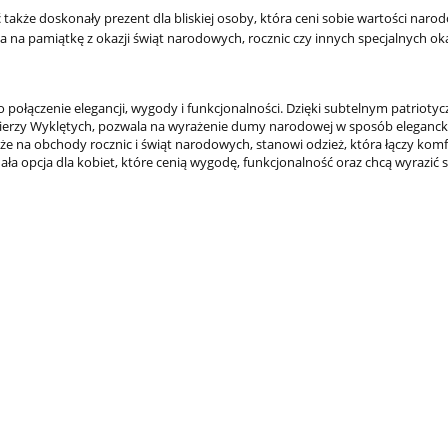
akże doskonały prezent dla bliskiej osoby, która ceni sobie wartości narod
83,66 zł
 na pamiątkę z okazji świąt narodowych, rocznic czy innych specjalnych oka
89,0
Cena regularna:
do koszyka
 połączenie elegancji, wygody i funkcjonalności. Dzięki subtelnym patrioty
łnierzy Wyklętych, pozwala na wyrażenie dumy narodowej w sposób elegancki 
akże na obchody rocznic i świąt narodowych, stanowi odzież, która łączy komf
ła opcja dla kobiet, które cenią wygodę, funkcjonalność oraz chcą wyrazić 