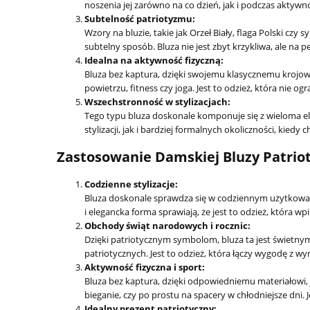
noszenia jej zarówno na co dzień, jak i podczas akty
Subtelność patriotyzmu:
Wzory na bluzie, takie jak Orzeł Biały, flaga Polski c
subtelny sposób. Bluza nie jest zbyt krzykliwa, ale na 
Idealna na aktywność fizyczną:
Bluza bez kaptura, dzięki swojemu klasycznemu krojowi,
powietrzu, fitness czy joga. Jest to odzież, która nie 
Wszechstronność w stylizacjach:
Tego typu bluza doskonale komponuje się z wieloma el
stylizacji, jak i bardziej formalnych okoliczności, kied
Zastosowanie Damskiej Bluzy Patriot
Codzienne stylizacje:
Bluza doskonale sprawdza się w codziennym użytkowaniu
i elegancka forma sprawiają, że jest to odzież, która wpi
Obchody świąt narodowych i rocznic:
Dzięki patriotycznym symbolom, bluza ta jest świetn
patriotycznych. Jest to odzież, która łączy wygodę z w
Aktywność fizyczna i sport:
Bluza bez kaptura, dzięki odpowiedniemu materiałowi, 
bieganie, czy po prostu na spacery w chłodniejsze dni. 
Idealny prezent patriotyczny: