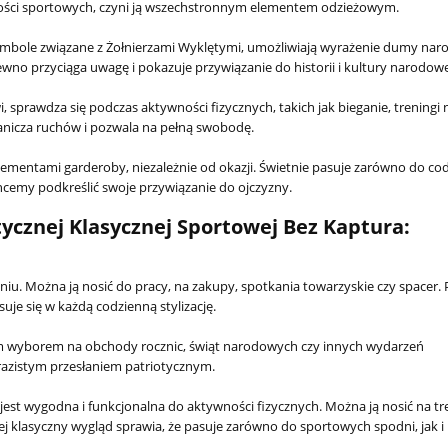
wności sportowych, czyni ją wszechstronnym elementem odzieżowym.
zy symbole związane z Żołnierzami Wyklętymi, umożliwiają wyrażenie dumy na
pewno przyciąga uwagę i pokazuje przywiązanie do historii i kultury narodowe
 sprawdza się podczas aktywności fizycznych, takich jak bieganie, treningi
ogranicza ruchów i pozwala na pełną swobodę.
ementami garderoby, niezależnie od okazji. Świetnie pasuje zarówno do co
y chcemy podkreślić swoje przywiązanie do ojczyzny.
ycznej Klasycznej Sportowej Bez Kaptura:
. Można ją nosić do pracy, na zakupy, spotkania towarzyskie czy spacer. P
suje się w każdą codzienną stylizację.
ym wyborem na obchody rocznic, świąt narodowych czy innych wydarzeń
yrazistym przesłaniem patriotycznym.
Koszulka BRAUN Szcz
jest wygodna i funkcjonalna do aktywności fizycznych. Można ją nosić na tre
ratuj się kto może!
Jej klasyczny wygląd sprawia, że pasuje zarówno do sportowych spodni, jak i