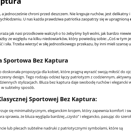
aptura
a jednocześnie chroni przed deszczem. Nie krępuje ruchów, jest delikatny i 
wychłodzeniu. U nas każda prawdziwa patriotka zaopatrzy się w upragnioną
aża jak nasi przodkowie walczyli o to żebyśmy byli wolni, jak bardzo niewie
ażby ze względu na kilku niedowiarków, który powiedzą sobie: „Coś w tym je
i siła. Trzeba wierzyć w siłę jednostkowego przekazu, by inni mieli szansę
u
a Sportowa Bez Kaptura
 doskonała propozycja dla kobiet, które pragną wyrazić swoją miłość do oj
oczesny design. Tego rodzaju odzież łączy patriotyzm z codziennym, aktyw
dziennych stylizacjach. Bluza bez kaptura daje swobodę ruchów i elegancki w
 w subtelny sposób.
Klasycznej Sportowej Bez Kaptura:
yzuje się minimalistycznym, eleganckim krojem, który zapewnia komfort i s
ra sprawia, że bluza wygląda bardziej „czysto” i elegancko, pasując do szero
cie lub plecach subtelne nadruki z patriotycznymi symbolami, które są