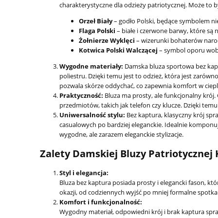
charakterystyczne dla odzieży patriotycznej. Może to b
Orzeł Biały
– godło Polski, będące symbolem ni
Flaga Polski
– białe i czerwone barwy, które s
Żołnierze Wyklęci
– wizerunki bohaterów naro
Kotwica Polski Walczącej
– symbol oporu wobec
Wygodne materiały:
Damska bluza sportowa bez kaptu
poliestru. Dzięki temu jest to odzież, która jest zarówn
pozwala skórze oddychać, co zapewnia komfort w cieple
Praktyczność:
Bluza ma prosty, ale funkcjonalny krój
przedmiotów, takich jak telefon czy klucze. Dzięki tem
Uniwersalność stylu:
Bez kaptura, klasyczny krój spr
casualowych po bardziej eleganckie. Idealnie komponuj
wygodne, ale zarazem eleganckie stylizacje.
Zalety Damskiej Bluzy Patriotycznej 
Styl i elegancja:
Bluza bez kaptura posiada prosty i elegancki fason, k
okazji, od codziennych wyjść po mniej formalne spotka
Komfort i funkcjonalność:
Wygodny materiał, odpowiedni krój i brak kaptura spraw