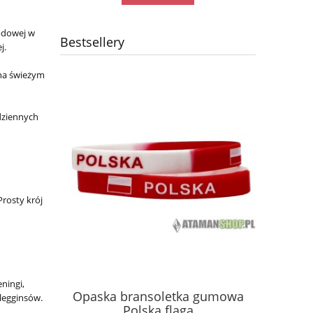
rodowej w
Bestsellery
j.
 na świeżym
dziennych
rosty krój
ęść Boże
Kosz
ningi,
Opaska bransoletka gumowa
 GAŚNICA
kon
 legginsów.
Polska flaga