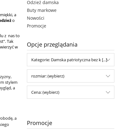
Odzież damska
Buty markowe
miękki, a
Nowości
odzież
o
Promocje
lu z nas to
st”. Tak
Opcje przeglądania
wierzyć
w
Kategorie: Damska patriotyczna bez k [...]
rozmiar: (wybierz)
czyzny,
nym stylem
ygląd, a
Cena: (wybierz)
wobodę, a
Promocje
kiego