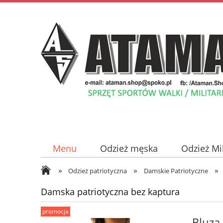
Menu
Odzież męska
Odzież Mi
»
»
»
Odzież damska
Płyty z Muzyką
Odzież patriotyczna
Damskie Patriotyczne
Damska patriotyczna bez kaptura
promocja
Bluza