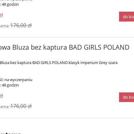
:
48 godzin
zł
do k
176,00 zł
larna:
owa Bluza bez kaptura BAD GIRLS POLAND
Bluza bez kaptura BAD GIRLS POLAND klasyk Imperium Grey szara
ć:
na wyczerpaniu
:
48 godzin
zł
do k
176,00 zł
larna: