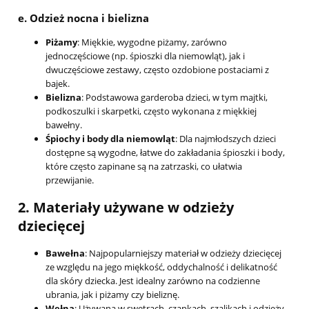
e.
Odzież nocna i bielizna
Piżamy
: Miękkie, wygodne piżamy, zarówno
jednoczęściowe (np. śpioszki dla niemowląt), jak i
dwuczęściowe zestawy, często ozdobione postaciami z
bajek.
Bielizna
: Podstawowa garderoba dzieci, w tym majtki,
podkoszulki i skarpetki, często wykonana z miękkiej
bawełny.
Śpiochy i body dla niemowląt
: Dla najmłodszych dzieci
dostępne są wygodne, łatwe do zakładania śpioszki i body,
które często zapinane są na zatrzaski, co ułatwia
przewijanie.
2.
Materiały używane w odzieży
dziecięcej
Bawełna
: Najpopularniejszy materiał w odzieży dziecięcej
ze względu na jego miękkość, oddychalność i delikatność
dla skóry dziecka. Jest idealny zarówno na codzienne
ubrania, jak i piżamy czy bieliznę.
Wełna
: Używana w swetrach, czapkach, szalikach i odzieży