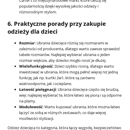
Carter’s to międzynarodowe marki, które cieszą się
popularnością dzięki wysokiej jakości odzieży i
różnorodnym stylom.
6.
Praktyczne porady przy zakupie
odzieży dla dzieci
Rozmiar
: Ubrania dziecięce różnią się rozmiarami w
zależności od producenta, dlatego warto zawsze sprawdzić
tabele rozmiarów. Najlepiej wybierać ubrania o jeden
rozmiar większe, aby dziecko mogło nosić je dłużej.
Wielofunkcyjność
: Dzieci szybko rosną, dlatego warto
inwestować w ubrania, które mogą pełnić więcej niż jedną
funkcję, jak np. kurtki 2w1, które są zarówno
wiatroodporne, jak i ocieplane.
Łatwość pielęgnacji
: Ubrania dziecięce często się brudzą,
więc najlepiej wybierać te, które łatwo się piorą i są odporne
na plamy.
Modułowość
: Warto kupować ubrania, które można łatwo
łączyć ze sobą w różnych zestawach, co daje więcej
możliwości stylizacji.
Odzież dziecięca to kategoria, która łączy wygodę, bezpieczeństwo