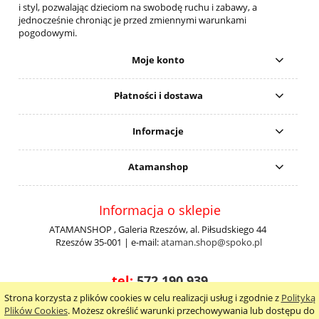
i styl, pozwalając dzieciom na swobodę ruchu i zabawy, a
jednocześnie chroniąc je przed zmiennymi warunkami
pogodowymi.
Moje konto
Płatności i dostawa
Informacje
Atamanshop
Informacja o sklepie
ATAMANSHOP , Galeria Rzeszów, al. Piłsudskiego 44
Rzeszów 35-001 | e-mail:
ataman.shop@spoko.pl
tel:
572 190 939
Strona korzysta z plików cookies w celu realizacji usług i zgodnie z
Polityką
pokaż pełną wersję strony
Plików Cookies
. Możesz określić warunki przechowywania lub dostępu do