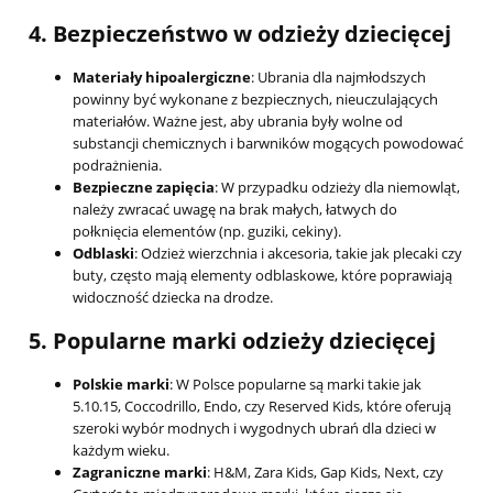
4.
Bezpieczeństwo w odzieży dziecięcej
Materiały hipoalergiczne
: Ubrania dla najmłodszych
powinny być wykonane z bezpiecznych, nieuczulających
materiałów. Ważne jest, aby ubrania były wolne od
substancji chemicznych i barwników mogących powodować
podrażnienia.
Bezpieczne zapięcia
: W przypadku odzieży dla niemowląt,
należy zwracać uwagę na brak małych, łatwych do
połknięcia elementów (np. guziki, cekiny).
Odblaski
: Odzież wierzchnia i akcesoria, takie jak plecaki czy
buty, często mają elementy odblaskowe, które poprawiają
widoczność dziecka na drodze.
5.
Popularne marki odzieży dziecięcej
Polskie marki
: W Polsce popularne są marki takie jak
5.10.15, Coccodrillo, Endo, czy Reserved Kids, które oferują
szeroki wybór modnych i wygodnych ubrań dla dzieci w
każdym wieku.
Zagraniczne marki
: H&M, Zara Kids, Gap Kids, Next, czy