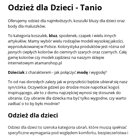
Odzież dla Dzieci - Tanio
Oferujemy odzież dla najmłodszych, koszulki bluzy dla dzieci oraz
body dla maluszków.
To kategoria koszulek,
bluz
, spodenek, czapek i wielu innych
artykułów. Mamy wybór wielu rodzajów modeli wysokiej jakości,
wyprodukowanej w Polsce. Kolorystyka produktów jest różna od
jasnych ciepłych kolorów do ciemnych szarych oraz czarnych. Całą
gamę kolorów czy modeli zajdziesz na naszym sklepie
internetowym
atamanshop.pl
Dzieciak
z charakterem - jak połączyć
modę
i wygodę?
To od nas dorosłych zależy jak w przyszłości będzie ubierał się nasz
syn
/córka. Oczywiście gdzieś po drodze może napotkać kogoś
inspirującego, ale to z domu najczęściej wynosi się stosunek do
ubrania. Czy ubranie dla dziecka ma być tylko wygodne, czy warto
zadbać o to by było modnie?
Odzież dla dzieci
Odzież dla dzieci to szeroka kategoria ubrań, które muszą spełniać
specyficzne wymagania pod względem komfortu, bezpieczeństwa i