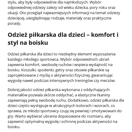
stylu, aby były odpowiednie dla najmłodszych. Wybór
odpowiedniej odzieży zależy od wieku dziecka, pory roku oraz
okazji. Oto przegląd najważniejszych informacji na temat odzieży
dziecięcej, uwzględniając rodzaje, materiały oraz praktyczne
porady.
Odzież piłkarska dla dzieci – komfort i
styl na boisku
Odzież piłkarska dla dzieci to niezbędny element wyposażenia
każdego młodego sportowca. Wybór odpowiednich ubrań
zapewnia komfort, swobodę ruchów i wspiera wydajność na
boisku. Koszulki, spodenki, getry oraz obuwie piłkarskie są
zaprojektowane z myślą o aktywności fizycznej, gwarantując
wygodę nawet podczas intensywnych treningów czy meczów.
Dobrej jakości odzież piłkarska wykonana z oddychających
materiałów pozwala skórze oddychać, a elastyczne tkaniny
zapewniają pełną swobodę ruchu. Dodatkowo, odzież piłkarska dla
dzieci często występuje w atrakcyjnych kolorach i wzorach, co
sprawia, że młodzi sportowcy czują się pewniej i zmotywowani do
gry. Warto wybierać ubrania dopasowane do rozmiaru, aby
zapewnić optymalną wygodę i ochronę podczas aktywności na
boisku.