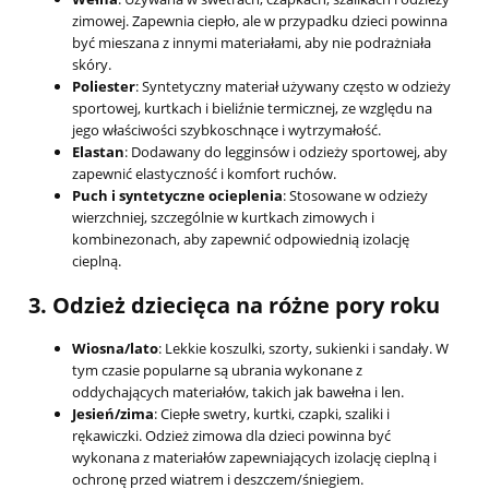
zimowej. Zapewnia ciepło, ale w przypadku dzieci powinna
być mieszana z innymi materiałami, aby nie podrażniała
skóry.
Poliester
: Syntetyczny materiał używany często w odzieży
sportowej, kurtkach i bieliźnie termicznej, ze względu na
jego właściwości szybkoschnące i wytrzymałość.
Elastan
: Dodawany do legginsów i odzieży sportowej, aby
zapewnić elastyczność i komfort ruchów.
Puch i syntetyczne ocieplenia
: Stosowane w odzieży
wierzchniej, szczególnie w kurtkach zimowych i
kombinezonach, aby zapewnić odpowiednią izolację
cieplną.
3.
Odzież dziecięca na różne pory roku
Wiosna/lato
: Lekkie koszulki, szorty, sukienki i sandały. W
tym czasie popularne są ubrania wykonane z
oddychających materiałów, takich jak bawełna i len.
Jesień/zima
: Ciepłe swetry, kurtki, czapki, szaliki i
rękawiczki. Odzież zimowa dla dzieci powinna być
wykonana z materiałów zapewniających izolację cieplną i
ochronę przed wiatrem i deszczem/śniegiem.