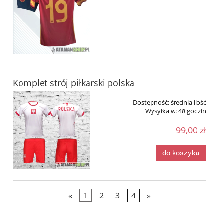
Komplet strój piłkarski polska
Dostępność:
średnia ilość
Wysyłka w:
48 godzin
99,00 zł
do koszyka
«
1
2
3
4
»