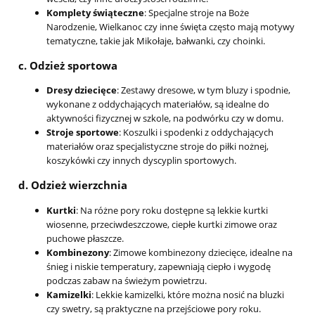
Komplety świąteczne
: Specjalne stroje na Boże
Narodzenie, Wielkanoc czy inne święta często mają motywy
tematyczne, takie jak Mikołaje, bałwanki, czy choinki.
c.
Odzież sportowa
Dresy dziecięce
: Zestawy dresowe, w tym bluzy i spodnie,
wykonane z oddychających materiałów, są idealne do
aktywności fizycznej w szkole, na podwórku czy w domu.
Stroje sportowe
: Koszulki i spodenki z oddychających
materiałów oraz specjalistyczne stroje do piłki nożnej,
koszykówki czy innych dyscyplin sportowych.
d.
Odzież wierzchnia
Kurtki
: Na różne pory roku dostępne są lekkie kurtki
wiosenne, przeciwdeszczowe, ciepłe kurtki zimowe oraz
puchowe płaszcze.
Kombinezony
: Zimowe kombinezony dziecięce, idealne na
śnieg i niskie temperatury, zapewniają ciepło i wygodę
podczas zabaw na świeżym powietrzu.
Kamizelki
: Lekkie kamizelki, które można nosić na bluzki
czy swetry, są praktyczne na przejściowe pory roku.