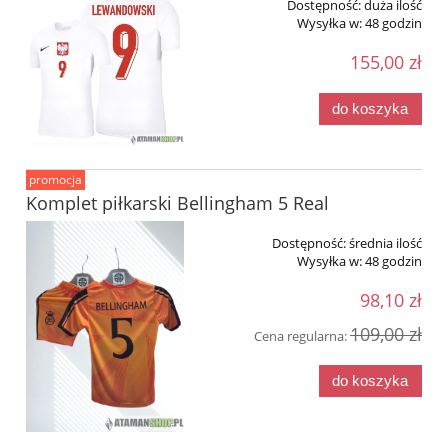
Dostępność:
duża ilość
Wysyłka w:
48 godzin
155,00 zł
do koszyka
promocja
Komplet piłkarski Bellingham 5 Real
Dostępność:
średnia ilość
Wysyłka w:
48 godzin
98,10 zł
109,00 zł
Cena regularna:
do koszyka