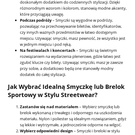
doskonałym dodatkiem do codziennych stylizacji. Dzięki
różnorodnym wzorom i kolorom, stanowią modne akcenty,
które przyciągają uwagę.
Podczas podróży
– Smyczki są wygodne w podróży,
pozwalając na przechowywanie biletów, identyfikatorów,
czy innych ważnych przedmiotów w łatwo dostępnym
miejscu. Używając smyczki, masz pewność, że wszystko jest
w jednym miejscu i pod ręką.
Na festiwalach i koncertach
– Smyczki są świetnym
rozwiązaniem na wydarzenia plenerowe, gdzie łatwo jest
zgubić klucze czy bilety. Używając smyczki, masz je zawsze
przy sobie, a dodatkowo będą one stanowiły modny
dodatek do całej stylizacji.
Jak Wybrać Idealną Smyczkę lub Brelok
Sportowy w Stylu Streetwear?
Zastanów się nad materiałem
– Wybierz smyczkę lub
brelok wykonaną z trwałego i odpornego na uszkodzenia
materiału. Nylon i poliester są idealnym rozwiązaniem, gdyż
są lekkie i wytrzymałe, a jednocześnie odporne na wilgoć.
Wybierz odpowiedni design
– Smyczki i breloki w stylu