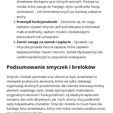
streetwear dostępne są w różnych wzorach. Postaw na
model, który pasuje do Twojego stylu i podkreśla Twoją
osobowość – od minimalistycznych po bardziej odważne
wzory.
Przemyśl funkcjonalność
– Zastanów się, do czego
będziesz używać smyczki. Jeśli potrzebujesz przechować
małe przedmioty, wybierz model z dodatkowymi
kieszonkami lub uchwytami.
Zwróć uwagę na zamek i zapięcie
– Sprawdź, czy
smyczka posiada mocne zapięcie, które zapewni
bezpieczeństwo Twoim rzeczom. Zamek błyskawiczny lub
solidne karabińczyki to popularne rozwiązanie.
Podsumowanie smyczek i breloków
Smyczki i breloki sportowe oraz uliczne w stylu streetwear to
niezwykle praktyczne akcesoria, które nie tylko ułatwiają
organizację drobnych przedmiotów, ale również stanowią modny
element miejskiego stylu. Dzięki wytrzymałym materiałom,
oryginalnym wzorom i funkcjonalności, są idealnym wyborem
zarówno dla osób aktywnych, jak i tych, którzy chcą podkreślić
swój indywidualny charakter. Smyczki i breloki to must-have dla
każdego fana streetwearu, który ceni sobie zarówno praktyczność,