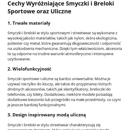
Cechy Wyróżniające Smyczki i Breloki
Sportowe oraz Uliczne
1.
Trwałe materiały
Smyczki i breloki w stylu sportowym i streetwear są wykonane z
wysokiej jakości materiałów, takich jak nylon, skóra ekologiczna,
poliester czy metal, które gwarantują długowieczność i odporność
na uszkodzenia mechaniczne. Dzięki tym właściwościom, akcesoria
te są odporne na trudne warunki atmosferyczne i intensywne
użytkowanie.
2.
Wielofunkcyjność
Smyczki sportowe i uliczne są bardzo uniwersalne. Można je
używać nie tylko do kluczy, ale także do przypinania różnych
drobnych akcesoriów, takich jak identyfikatory, breloczki do
telefonów, czy bilety. Dodatkowo, niektóre modele posiadają
dodatkowe kieszonki lub przegródki na małe przedmioty, co czyni
je jeszcze bardziej funkcjonalnymi.
3.
Design inspirowany modą uliczną
Smyczki i breloki w stylu streetwear charakteryzują się
nowoczesnym designem, który wpisuje się w miejską modę.