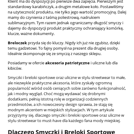
Klient ma do dyspozycji po pierwsze dwa
zapięcia
. Pierwszym jest
standardowy karabińczyk, a drugim metalowe koło. Postawiliśmy
na użyteczność produktu, nie tylko jego wartość promocyjną. Dalej
mamy do czynienia z taśmą poliestrową, nadrukiem
sublimacyjnym. Tym razem jednak ograniczamy długość smyczy i
dajemy do dyspozycji produkt praktyczny ochraniający komórkę,
klucze, ważne dokumenty.
Breloczek
przyda się do kluczy. Nigdy ich już nie zgubisz, dzięki
temu gadżetowi. To fajny pomysł na prezent dla drugiej osoby.
Idealnie skomponuje się ze smyczą z naszego sklepu.
Posiadamy w
ofercie
akcesoria patriotyczne
i uliczne lub dla
kibiców.
Smyczki i breloki sportowe oraz uliczne w stylu streetwear to małe,
ale niezwykle praktyczne akcesoria, które zyskały ogromną
popularność wśród osób ceniących sobie zarówno funkcjonalność,
jak i modny wygląd. Choć mogą wydawać się drobnymi
dodatkami, pełnią istotną rolę w organizacji codziennych
przedmiotów, a ich nowoczesny design sprawia, że stają się
modnym akcentem w miejskich stylizacjach. W tym artykule
przyjrzymy się, dlaczego smyczki i breloki sportowe oraz uliczne w
stylu streetwear to must-have dla każdego fana mody miejskiej.
Dlaczego Smyczki i Breloki Sportowe