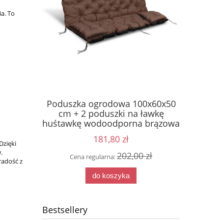
a. To
Poduszka ogrodowa 100x60x50
Cześć i
Nerka 
cm + 2 poduszki na ławkę
rom
Wie
huśtawkę wodoodporna brązowa
181,80 zł
Dzięki
.
202,00 zł
Cena regularna:
radość z
0 zł
Cen
do koszyka
Bestsellery