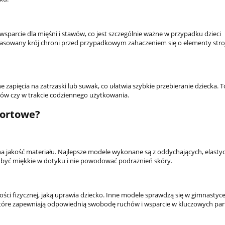
arcie dla mięśni i stawów, co jest szczególnie ważne w przypadku dzieci
asowany krój chroni przed przypadkowym zahaczeniem się o elementy stroj
zapięcia na zatrzaski lub suwak, co ułatwia szybkie przebieranie dziecka. T
ów czy w trakcie codziennego użytkowania.
portowe?
na jakość materiału. Najlepsze modele wykonane są z oddychających, elasty
y być miękkie w dotyku i nie powodować podrażnień skóry.
 fizycznej, jaką uprawia dziecko. Inne modele sprawdzą się w gimnastyce,
tóre zapewniają odpowiednią swobodę ruchów i wsparcie w kluczowych parti