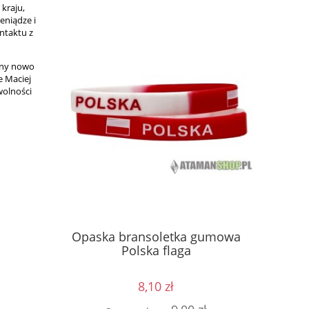
kraju,
eniądze i
ontaktu z
enny nowo
e Maciej
wolności
ęść Boże
Kosz
Opaska bransoletka gumowa
 GAŚNICA
kon
Polska flaga
8,10 zł
0 zł
Cen