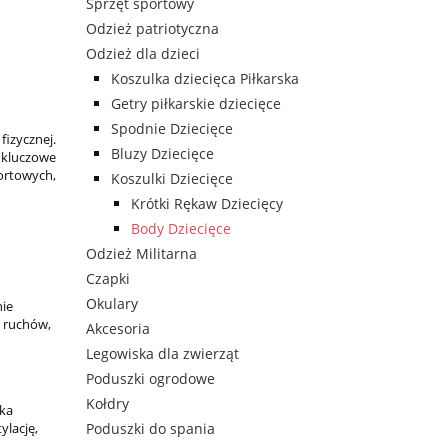
Sprzęt sportowy
Odzież patriotyczna
Odzież dla dzieci
Koszulka dziecięca Piłkarska
Getry piłkarskie dziecięce
Spodnie Dziecięce
fizycznej.
Bluzy Dziecięce
t kluczowe
portowych,
Koszulki Dziecięce
Krótki Rękaw Dziecięcy
Body Dziecięce
Odzież Militarna
Czapki
Okulary
nie
s ruchów,
Akcesoria
Legowiska dla zwierząt
Poduszki ogrodowe
Kołdry
cka
Poduszki do spania
ylację,