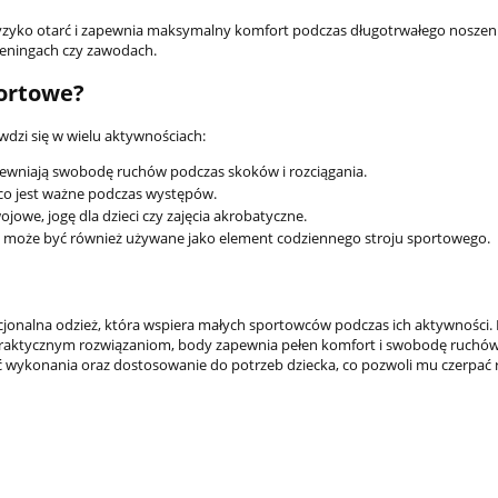
yko otarć i zapewnia maksymalny komfort podczas długotrwałego noszeni
treningach czy zawodach.
portowe?
wdzi się w wielu aktywnościach:
pewniają swobodę ruchów podczas skoków i rozciągania.
 co jest ważne podczas występów.
jowe, jogę dla dzieci czy zajęcia akrobatyczne.
 może być również używane jako element codziennego stroju sportowego.
Bluza Patriotyczna 
Chwała Bohate
cjonalna odzież, która wspiera małych sportowców podczas ich aktywności. 
133,00 zł
aktycznym rozwiązaniom, body zapewnia pełen komfort i swobodę ruchów
 wykonania oraz dostosowanie do potrzeb dziecka, co pozwoli mu czerpać 
145,0
Cena regularna: