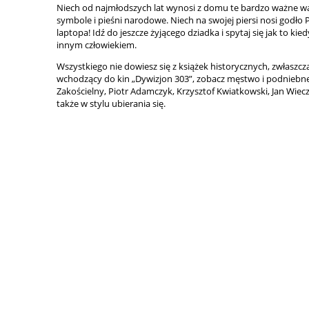
Niech od najmłodszych lat wynosi z domu te bardzo ważne wa
symbole i pieśni narodowe. Niech na swojej piersi nosi godło
laptopa! Idź do jeszcze żyjącego dziadka i spytaj się jak to k
innym człowiekiem.
Wszystkiego nie dowiesz się z książek historycznych, zwłas
wchodzący do kin „Dywizjon 303”, zobacz męstwo i podniebne
Zakościelny, Piotr Adamczyk, Krzysztof Kwiatkowski, Jan Wiec
także w stylu ubierania się.