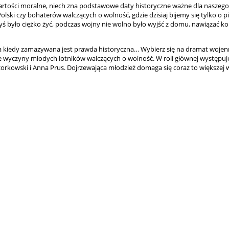
rtości moralne, niech zna podstawowe daty historyczne ważne dla naszego 
Polski
czy bohaterów walczących o wolność, gdzie dzisiaj bijemy się tylko o pi
iedyś było ciężko żyć, podczas wojny nie wolno było wyjść z domu, nawiązać k
zcza kiedy zamazywana jest prawda historyczna… Wybierz się na dramat woj
 wyczyny młodych lotników walczących o wolność. W roli głównej występuj
zorkowski i Anna Prus. Dojrzewająca młodzież domaga się coraz to większej 
Koszulka BRAUN Szcz
ratuj się kto może!
83,66 zł
89,0
Cena regularna: