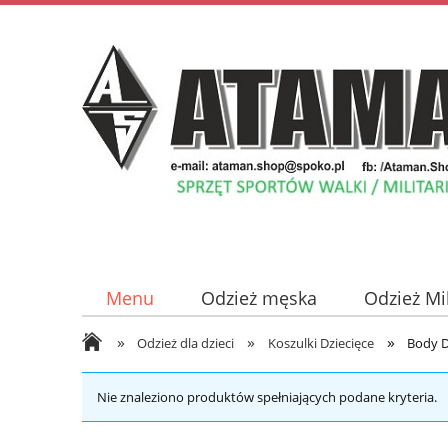
Menu
Odzież męska
Odzież Mi
»
»
»
Odzież damska
Płyty z Muzyką
Odzież dla dzieci
Koszulki Dziecięce
Body D
Nie znaleziono produktów spełniających podane kryteria.