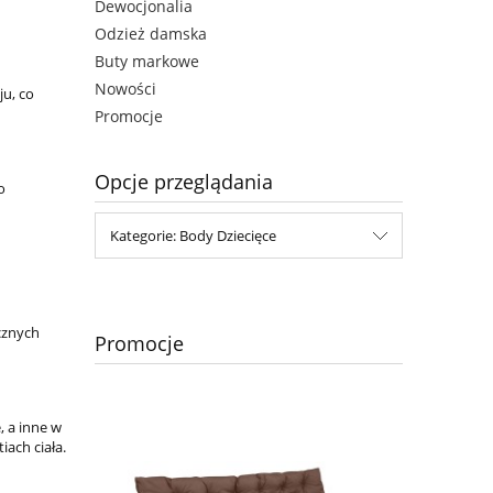
Dewocjonalia
Odzież damska
Buty markowe
Nowości
u, co
Promocje
Opcje przeglądania
o
Kategorie: Body Dziecięce
cznych
Promocje
 a inne w
ach ciała.