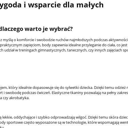
ygoda i wsparcie dla małych
 dlaczego warto je wybrać?
 z myślą o komforcie i swobodzie ruchów najmłodszych podczas aktywności 
raktycznym zapięciom, body zapewnia idealne przyleganie do ciała, co jes
ych udział w treningach gimnastycznych, tanecznych, czy innych zajęciach s
em, który idealnie dopasowuje się do sylwetki dziecka. Dzięki temu odzież 
 i swobodę podczas ćwiczeń. Elastyczne tkaniny pozwalają na pełny zakre
ka czy akrobatyka.
 lekkie, oddychające i szybko odprowadzają wilgoć. Dzięki temu skóra dzie
. Body sportowe często wyposażone są w technologie, które wspomagają went
ku.