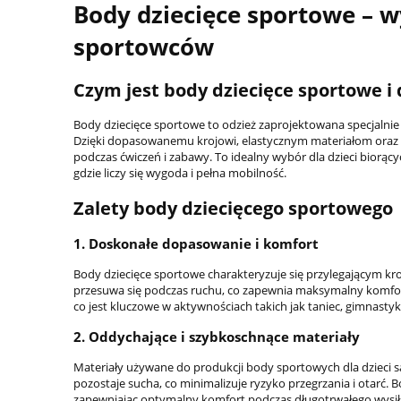
Body dziecięce sportowe – w
sportowców
Czym jest body dziecięce sportowe i
Body dziecięce sportowe to odzież zaprojektowana specjalnie
Dzięki dopasowanemu krojowi, elastycznym materiałom oraz p
podczas ćwiczeń i zabawy. To idealny wybór dla dzieci biorąc
gdzie liczy się wygoda i pełna mobilność.
Zalety body dziecięcego sportowego
1.
Doskonałe dopasowanie i komfort
Body dziecięce sportowe charakteryzuje się przylegającym kroj
przesuwa się podczas ruchu, co zapewnia maksymalny komfort
co jest kluczowe w aktywnościach takich jak taniec, gimnasty
2.
Oddychające i szybkoschnące materiały
Materiały używane do produkcji body sportowych dla dzieci są
pozostaje sucha, co minimalizuje ryzyko przegrzania i otarć
zapewniając optymalny komfort podczas długotrwałego wysił