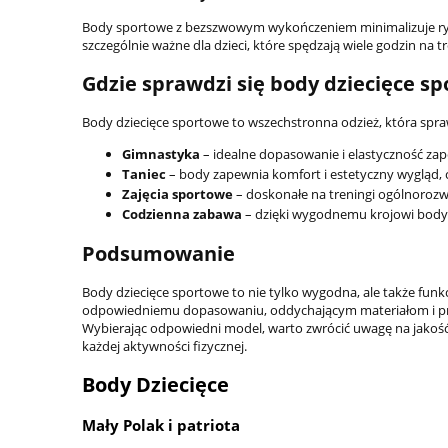
Body sportowe z bezszwowym wykończeniem minimalizuje ryz
szczególnie ważne dla dzieci, które spędzają wiele godzin na 
Gdzie sprawdzi się body dziecięce s
Body dziecięce sportowe to wszechstronna odzież, która spra
Gimnastyka
– idealne dopasowanie i elastyczność za
Taniec
– body zapewnia komfort i estetyczny wygląd,
Zajęcia sportowe
– doskonałe na treningi ogólnorozwo
Codzienna zabawa
– dzięki wygodnemu krojowi body
Podsumowanie
Body dziecięce sportowe to nie tylko wygodna, ale także funk
odpowiedniemu dopasowaniu, oddychającym materiałom i pr
Wybierając odpowiedni model, warto zwrócić uwagę na jakość
każdej aktywności fizycznej.
Body Dziecięce
Mały Polak i patriota